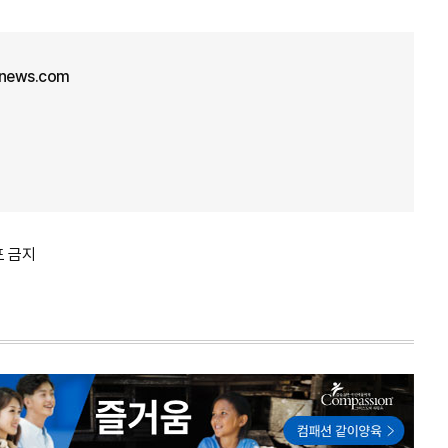
unews.com
포 금지