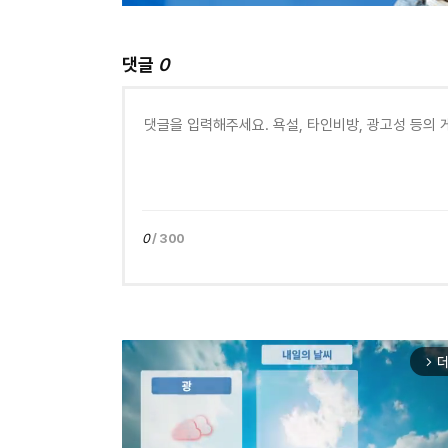
댓글
0
0
/ 300
더
arrow_forward_ios