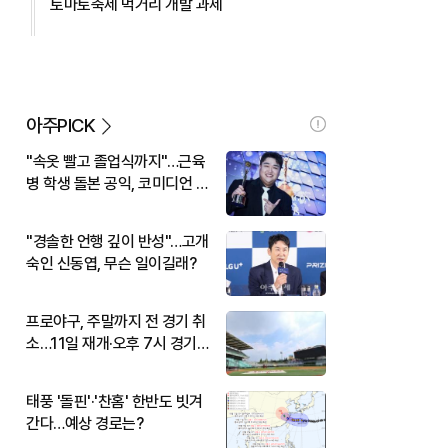
토마토축제 먹거리 개발 과제
아주PICK
"속옷 빨고 졸업식까지"…근육
병 학생 돌본 공익, 코미디언 김
규원이었다
"경솔한 언행 깊이 반성"…고개
숙인 신동엽, 무슨 일이길래?
프로야구, 주말까지 전 경기 취
소…11일 재개·오후 7시 경기
시작
태풍 '돌핀'·'찬홈' 한반도 빗겨
간다…예상 경로는?