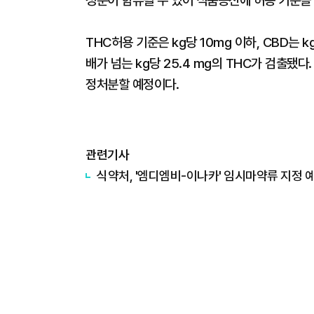
성분이 함유될 수 있어 식품공전에 허용 기준을 
THC허용 기준은 kg당 10mg 이하, CBD는
배가 넘는 kg당 25.4 mg의 THC가 검출됐
정처분할 예정이다.
관련기사
​식약처, '엠디엠비-이나카' 임시마약류 지정 