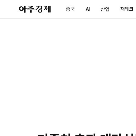
아
중국
AI
산업
재테크
주
경
제