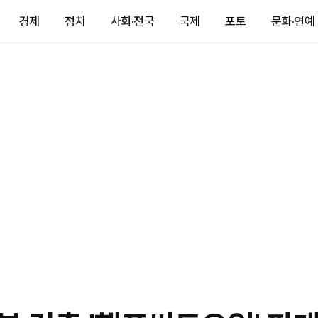
경제
정치
사회·전국
국제
포토
문화·연예