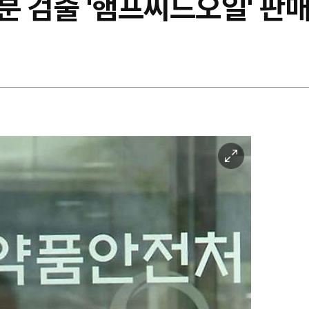
분 검출 '햄프씨드오일' 판
이
미
지
확
대