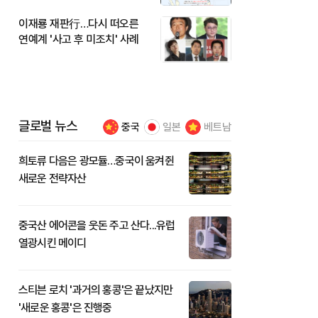
이재룡 재판行…다시 떠오른
연예계 '사고 후 미조치' 사례
글로벌 뉴스
중국
일본
베트남
희토류 다음은 광모듈…중국이 움켜쥔
새로운 전략자산
중국산 에어콘을 웃돈 주고 산다...유럽
열광시킨 메이디
스티븐 로치 '과거의 홍콩'은 끝났지만
'새로운 홍콩'은 진행중