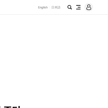
로
English
日本語
그
검
전
인
색
체
메
뉴