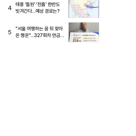
태풍 '돌핀'·'찬홈' 한반도
4
빗겨간다…예상 경로는?
"서울 여행하는 꿈 뒤 찾아
5
온 행운"…327회차 연금
복권720+ 당첨번호조회
주목