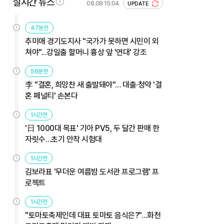
실시간 뉴스
08.08 15:04
UPDATE
47분전
추미애 경기도지사 "국가가 못하면 시민이 외
쳐야"...강일출 할머니 흉상 앞 '연대' 강조
56분전
李 "결혼, 희망찬 새 출발돼야"… 대출·청약 '결
혼 페널티' 손본다
1시간전
'日 1000대 목표' 기아 PV5, 두 달간 판매 한
자릿수…초기 안착 시험대
1시간전
김보라표 '무더운 여름밤 도서관 프로그램' 프
로젝트
1시간전
"토마토축제인데 대표 토마토 음식은?"…화천