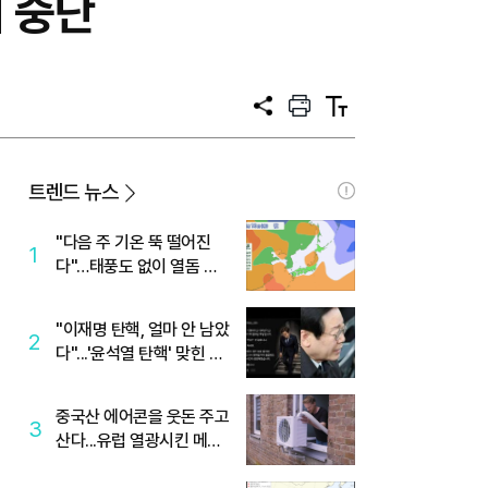
매 중단
공
프
텍
유
린
스
트
트
크
기
트렌드 뉴스
"다음 주 기온 뚝 떨어진
1
다"…태풍도 없이 열돔 박
살 낸 '이것'
"이재명 탄핵, 얼마 안 남았
2
다"...'윤석열 탄핵' 맞힌 무
당, '성지글' 등장
중국산 에어콘을 웃돈 주고
3
산다...유럽 열광시킨 메이
디