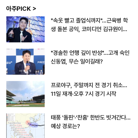
아주PICK >
"속옷 빨고 졸업식까지"…근육병 학
생 돌본 공익, 코미디언 김규원이었
다
"경솔한 언행 깊이 반성"…고개 숙인
신동엽, 무슨 일이길래?
프로야구, 주말까지 전 경기 취소…
11일 재개·오후 7시 경기 시작
태풍 '돌핀'·'찬홈' 한반도 빗겨간다…
예상 경로는?