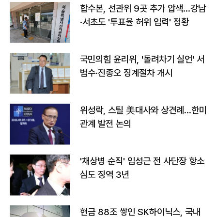
합수본, 선관위 9곳 추가 압색…강남
·서초도 '투표율 허위 입력' 정황
국민의힘 윤리위, '돌려차기 실언' 서
범수·진종오 징계절차 개시
위성락, 스틸 美대사와 상견례…한미
관계 발전 논의
'채상병 순직' 임성근 전 사단장 항소
심도 징역 3년
현금 88조 쌓인 SK하이닉스, 국내