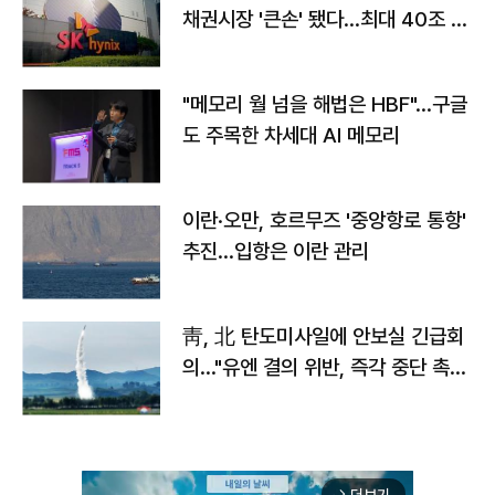
채권시장 '큰손' 됐다…최대 40조 투
자
"메모리 월 넘을 해법은 HBF"…구글
도 주목한 차세대 AI 메모리
이란·오만, 호르무즈 '중앙항로 통항'
추진…입항은 이란 관리
靑, 北 탄도미사일에 안보실 긴급회
의…"유엔 결의 위반, 즉각 중단 촉
구"
더보기
arrow_forward_ios