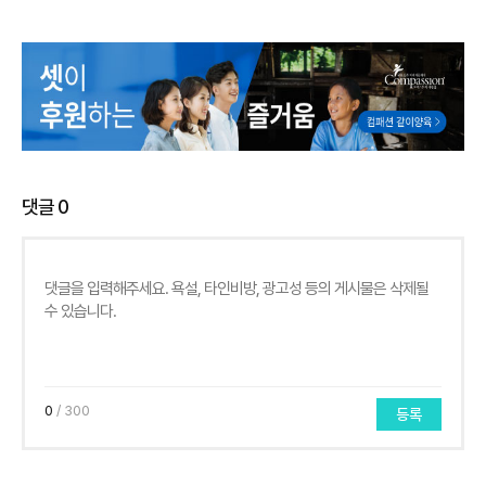
댓글
0
0
/ 300
등록