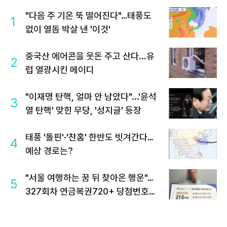
"다음 주 기온 뚝 떨어진다"…태풍도
1
없이 열돔 박살 낸 '이것'
중국산 에어콘을 웃돈 주고 산다...유
2
럽 열광시킨 메이디
"이재명 탄핵, 얼마 안 남았다"...'윤석
3
열 탄핵' 맞힌 무당, '성지글' 등장
태풍 '돌핀'·'찬홈' 한반도 빗겨간다…
4
예상 경로는?
"서울 여행하는 꿈 뒤 찾아온 행운"…
5
327회차 연금복권720+ 당첨번호조
회 주목