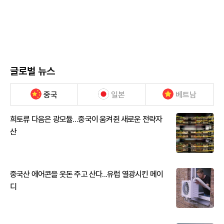
글로벌 뉴스
중국
일본
베트남
희토류 다음은 광모듈…중국이 움켜쥔 새로운 전략자
산
중국산 에어콘을 웃돈 주고 산다...유럽 열광시킨 메이
디