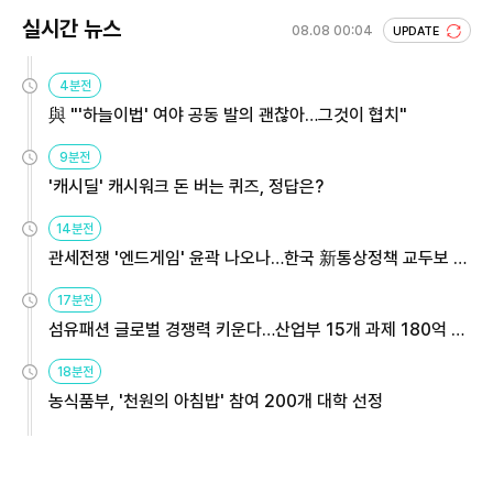
실시간 뉴스
08.08 00:04
UPDATE
4분전
與 "'하늘이법' 여야 공동 발의 괜찮아…그것이 협치"
9분전
'캐시딜' 캐시워크 돈 버는 퀴즈, 정답은?
14분전
관세전쟁 '엔드게임' 윤곽 나오나…한국 新통상정책 교두보 활
용해야
17분전
섬유패션 글로벌 경쟁력 키운다…산업부 15개 과제 180억 지
원
18분전
농식품부, '천원의 아침밥' 참여 200개 대학 선정