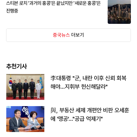
스티븐 로치 '과거의 홍콩'은 끝났지만 '새로운 홍콩'은
진행중
중국뉴스
더보기
추천기사
李대통령 "군, 내란 이후 신뢰 회복
해야…지휘부 헌신해달라"
與, 부동산 세제 개편안 비판 오세훈
에 '맹공'…"공급 억제기"