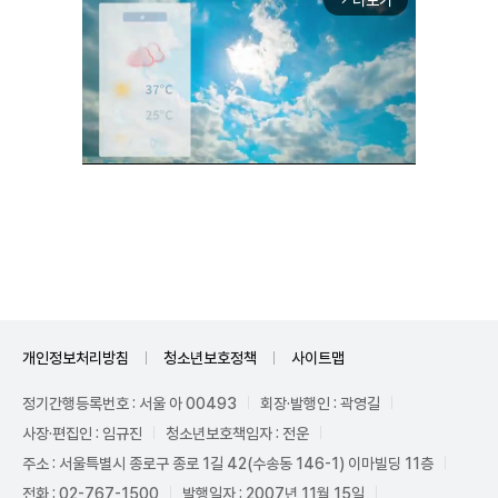
Unmute
개인정보처리방침
청소년보호정책
사이트맵
정기간행등록번호 : 서울 아 00493
회장·발행인 : 곽영길
사장·편집인 : 임규진
청소년보호책임자 : 전운
주소 : 서울특별시 종로구 종로 1길 42(수송동 146-1) 이마빌딩 11층
전화 : 02-767-1500
발행일자 : 2007년 11월 15일