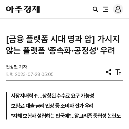
로
아
그
검
전
주
인
색
체
경
메
제
뉴
[금융 플랫폼 시대 명과 암] 가시지
않는 플랫폼 '종속화·공정성' 우려
전상현 기자
공
텍
입력 2023-07-28 05:05
유
스
트
크
기
시장지배력↑…상향된 수수료 요구 가능성
보험료·대출 금리 인상 등 소비자 전가 우려
"자체 보험사 설립하는 판국에"…알고리즘 중립성 논란도