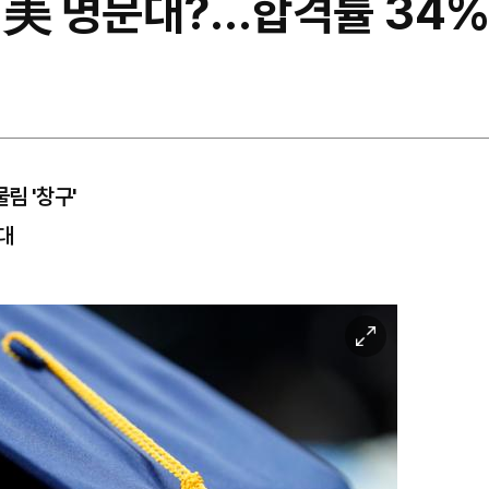
 美 명문대?…합격률 34%
림 '창구'
문대
이
미
지
확
대