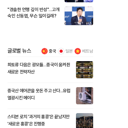
"경솔한 언행 깊이 반성"…고개
숙인 신동엽, 무슨 일이길래?
글로벌 뉴스
중국
일본
베트남
희토류 다음은 광모듈…중국이 움켜쥔
새로운 전략자산
중국산 에어콘을 웃돈 주고 산다...유럽
열광시킨 메이디
스티븐 로치 '과거의 홍콩'은 끝났지만
'새로운 홍콩'은 진행중