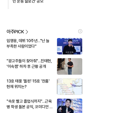
민 운동 슬로건' 공모
아주PICK
임영웅, 데뷔 10주년…"난 늘
부족한 사람이었다"
"광고주들이 찾아줘"…진태현,
'이숙캠' 하차 후 근황 공개
13호 태풍 '돌핀'·15호 '찬홈'
현재 위치는?
"속옷 빨고 졸업식까지"…근육
병 학생 돌본 공익, 코미디언 김
규원이었다