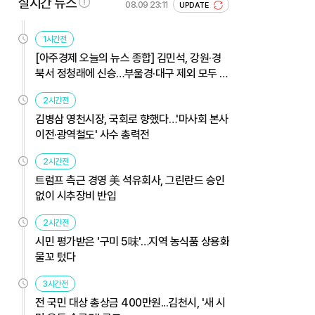
실시간 뉴스
08.09 23:11
UPDATE
1시간전
[아주경제 오늘의 뉴스 종합] 김민석, 강원·경
북서 정청래에 신승…부울경·대구 제외 모두 웃
었다 外
2시간전
김병삼 영천시장, 국회로 향했다…'마사회 본사
이전·광역철도' 사수 총력전
2시간전
트럼프 측근 경영 美 석유회사, 그린란드 승인
없이 시추장비 반입
2시간전
시민 평가받은 '구미 5味'…지역 농식품 상용화
물꼬 텄다
3시간전
전 국민 대상 총상금 400만원...김천시, '새 시