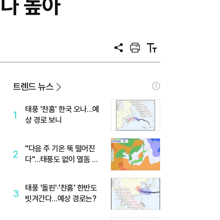
나 높아
공
프
텍
유
린
스
트
트
크
기
트렌드 뉴스
태풍 '찬홈' 한국 오나…예
1
상 경로 보니
"다음 주 기온 뚝 떨어진
2
다"…태풍도 없이 열돔 박
살 낸 '이것'
태풍 '돌핀'·'찬홈' 한반도
3
빗겨간다…예상 경로는?