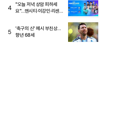
"오늘 저녁 상암 피하세
4
요"…맨시티·이강인·리센느
뜬다, 6호선 혼잡 예상
'축구의 신' 메시 부친상…
5
향년 68세