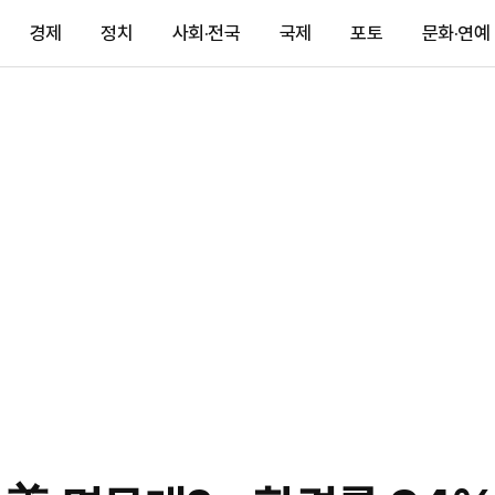
경제
정치
사회·전국
국제
포토
문화·연예