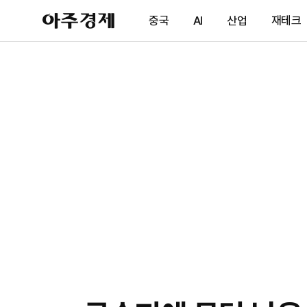
아
중국
AI
산업
재테크
주
경
제