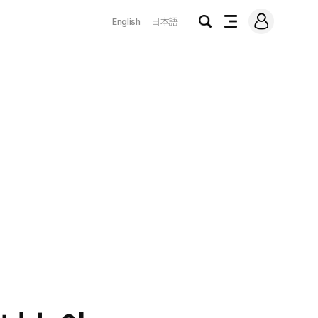
로
English
日本語
그
검
전
인
색
체
메
뉴