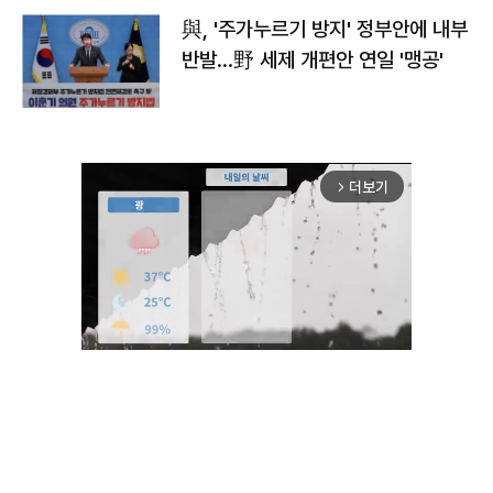
與, '주가누르기 방지' 정부안에 내부
반발…野 세제 개편안 연일 '맹공'
더보기
arrow_forward_ios
Unmute