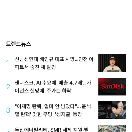
트렌드뉴스
신남성연대 배인규 대표 사망…인천 아
1
파트서 숨진 채 발견
샌디스크, AI 수요에 '매출 4.7배'…가
2
이던스 실망에 '주가는 하락'
"이재명 탄핵, 얼마 안 남았다"...'윤석
3
열 탄핵' 맞힌 무당, '성지글' 등장
두산에너빌리티, SMR 세제 지원·빌