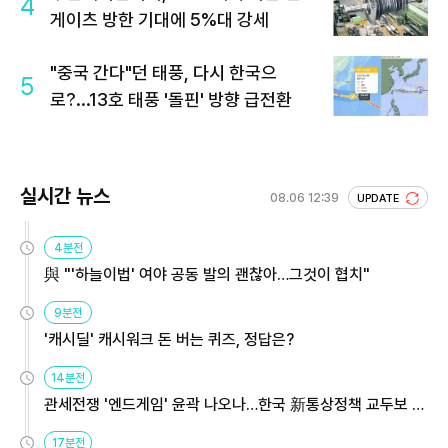
4
게이츠 방한 기대에 5%대 강세
"중국 간다"던 태풍, 다시 한국으
5
로?...13호 태풍 '돌핀' 방향 급전환
실시간 뉴스
08.06 12:39
UPDATE
4분전
與 "'하늘이법' 여야 공동 발의 괜찮아…그것이 협치"
9분전
'캐시딜' 캐시워크 돈 버는 퀴즈, 정답은?
14분전
관세전쟁 '엔드게임' 윤곽 나오나…한국 新통상정책 교두보 활
용해야
17분전