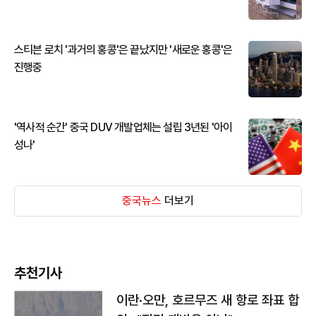
스티븐 로치 '과거의 홍콩'은 끝났지만 '새로운 홍콩'은
진행중
'역사적 순간' 중국 DUV 개발업체는 설립 3년된 '아이
성나'
중국뉴스
더보기
추천기사
이란·오만, 호르무즈 새 항로 좌표 합