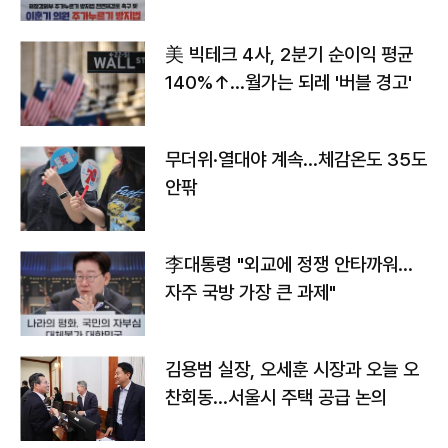
美 빅테크 4사, 2분기 순이익 평균
140%↑…월가는 되레 '버블 경고'
무더위·열대야 계속…체감온도 35도
안팎
李대통령 "외교에 정쟁 안타까워…
자주 국방 가장 큰 과제"
김용범 실장, 오세훈 시장과 오늘 오
찬회동...서울시 주택 공급 논의