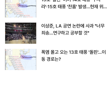
라'·15호 태풍 '찬홈' 발생…현재 위
치와 이동경로는?
이상준, LA 공연 논란에 사과 "너무
죄송…연구하고 공부할 것"
폭염 몰고 오는 13호 태풍 '돌핀'…이
동 경로는?