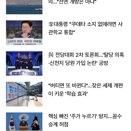
의…"전면 개방은 아냐"
李대통령 "쿠데타 소지 없애려면 사
관학교 통합"
與 전당대회 2차 토론회…'탈당 의혹
·신천지 당원 가입 논란' 공방
"버티면 또 바뀐다"…잦은 세제 개편
이 키운 '학습 효과'
핵심 빠진 '주가 누르기' 방지…꼼수
승계 허점