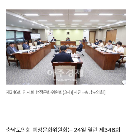
제346회 임시회 행정문화위원회(3차)[사진=충남도의회]
충남도의회 행정문화위원회는 24일 열린 제346회