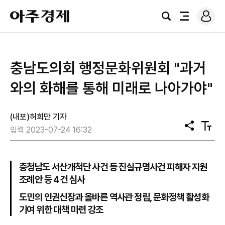
로
아
그
검
전
주
인
색
체
경
메
제
뉴
충남도의회 행정문화위원회 "과거
와의 화해를 통해 미래로 나아가야"
(내포)허희만 기자
공
텍
입력 2023-07-24 16:32
유
스
트
크
기
충청남도 서산개척단 사건 등 진실규명사건 피해자 지원
조례안 등 4건 심사
도민의 인권신장과 올바른 역사관 정립, 문화정책 활성화
기여 위한 대책 마련 강조