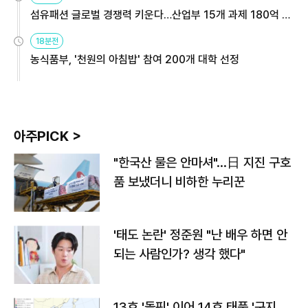
섬유패션 글로벌 경쟁력 키운다…산업부 15개 과제 180억 지
원
18분전
농식품부, '천원의 아침밥' 참여 200개 대학 선정
아주PICK >
"한국산 물은 안마셔"…日 지진 구호
품 보냈더니 비하한 누리꾼
'태도 논란' 정준원 "난 배우 하면 안
되는 사람인가? 생각 했다"
13호 '돌핀' 이어 14호 태풍 '구지