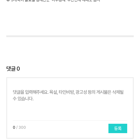
댓글
0
0
/ 300
등록