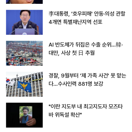
李대통령, '호우피해' 안동·의성 관할
4개면 특별재난지역 선포
AI 반도체가 뒤집은 수출 순위…韓·
대만, 사상 첫 日 추월
경찰, 9월부터 '제 가족 사건' 못 맡는
다…수사인력 881명 보강
"이란 지도부 내 최고지도자 모즈타
바 위독설 확산"