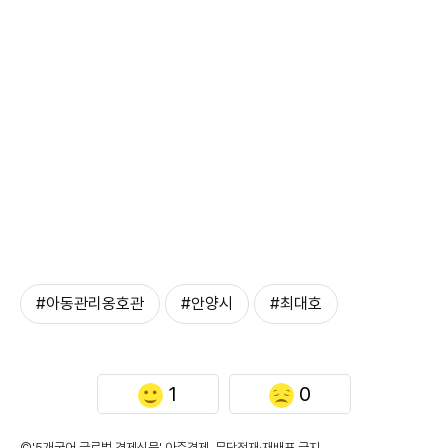
#아동관리옹호관
#안양시
#최대호
1
0
©'5개국어 글로벌 경제신문' 아주경제. 무단전재·재배포 금지