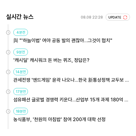
실시간 뉴스
08.08 22:28
UPDATE
4분전
與 "'하늘이법' 여야 공동 발의 괜찮아…그것이 협치"
9분전
'캐시딜' 캐시워크 돈 버는 퀴즈, 정답은?
14분전
관세전쟁 '엔드게임' 윤곽 나오나…한국 新통상정책 교두보 활
용해야
17분전
섬유패션 글로벌 경쟁력 키운다…산업부 15개 과제 180억 지
원
18분전
농식품부, '천원의 아침밥' 참여 200개 대학 선정