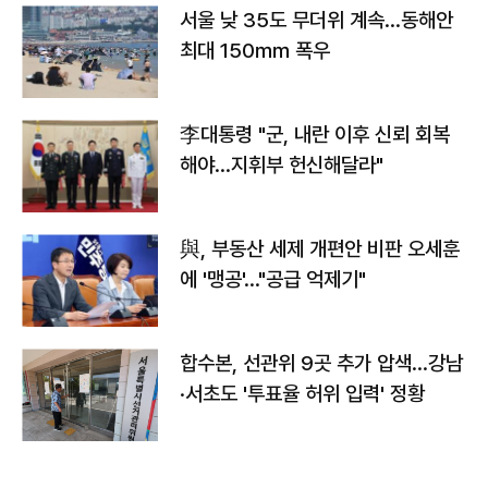
서울 낮 35도 무더위 계속…동해안
최대 150㎜ 폭우
李대통령 "군, 내란 이후 신뢰 회복
해야…지휘부 헌신해달라"
與, 부동산 세제 개편안 비판 오세훈
에 '맹공'…"공급 억제기"
합수본, 선관위 9곳 추가 압색…강남
·서초도 '투표율 허위 입력' 정황