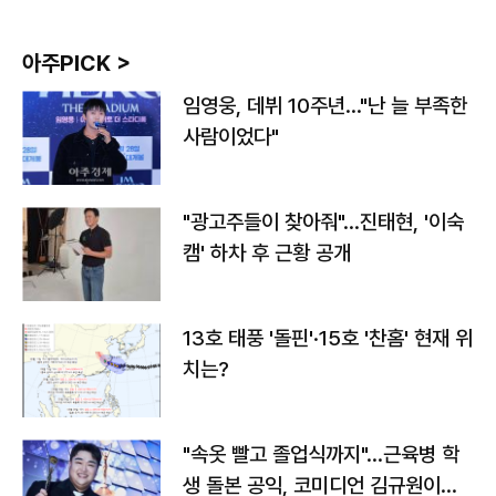
아주PICK >
임영웅, 데뷔 10주년…"난 늘 부족한
사람이었다"
"광고주들이 찾아줘"…진태현, '이숙
캠' 하차 후 근황 공개
13호 태풍 '돌핀'·15호 '찬홈' 현재 위
치는?
"속옷 빨고 졸업식까지"…근육병 학
생 돌본 공익, 코미디언 김규원이었