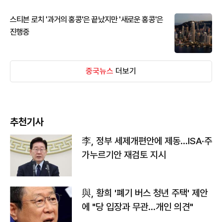
스티븐 로치 '과거의 홍콩'은 끝났지만 '새로운 홍콩'은
진행중
중국뉴스
더보기
추천기사
李, 정부 세제개편안에 제동…ISA·주
가누르기안 재검토 지시
與, 황희 '폐기 버스 청년 주택' 제안
에 "당 입장과 무관…개인 의견"