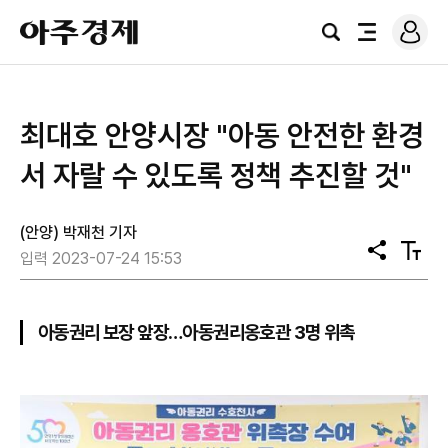
로
아
그
검
전
주
인
색
체
경
메
제
뉴
최대호 안양시장 "아동 안전한 환경
서 자랄 수 있도록 정책 추진할 것"
(안양) 박재천 기자
공
텍
입력 2023-07-24 15:53
유
스
트
크
기
아동권리 보장 앞장…아동권리옹호관 3명 위촉