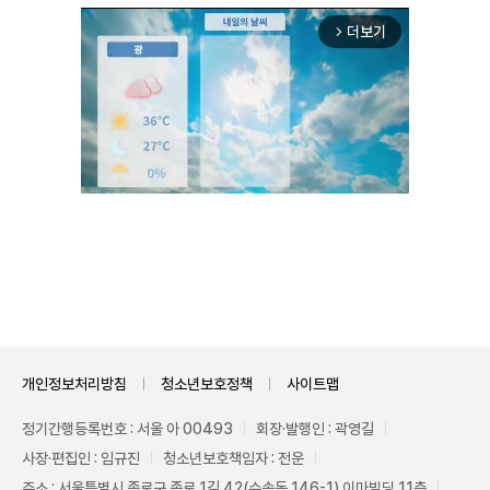
더보기
arrow_forward_ios
Unmute
개인정보처리방침
청소년보호정책
사이트맵
정기간행등록번호 : 서울 아 00493
회장·발행인 : 곽영길
사장·편집인 : 임규진
청소년보호책임자 : 전운
주소 : 서울특별시 종로구 종로 1길 42(수송동 146-1) 이마빌딩 11층