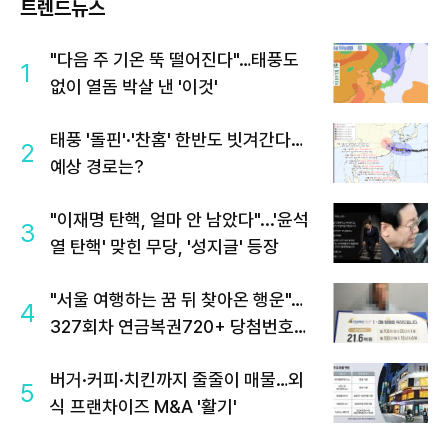
트렌드뉴스
"다음 주 기온 뚝 떨어진다"…태풍도
1
없이 열돔 박살 낸 '이것'
태풍 '돌핀'·'찬홈' 한반도 빗겨간다…
2
예상 경로는?
"이재명 탄핵, 얼마 안 남았다"...'윤석
3
열 탄핵' 맞힌 무당, '성지글' 등장
"서울 여행하는 꿈 뒤 찾아온 행운"…
4
327회차 연금복권720+ 당첨번호조
회 주목
버거·커피·치킨까지 줄줄이 매물…외
5
식 프랜차이즈 M&A '활기'