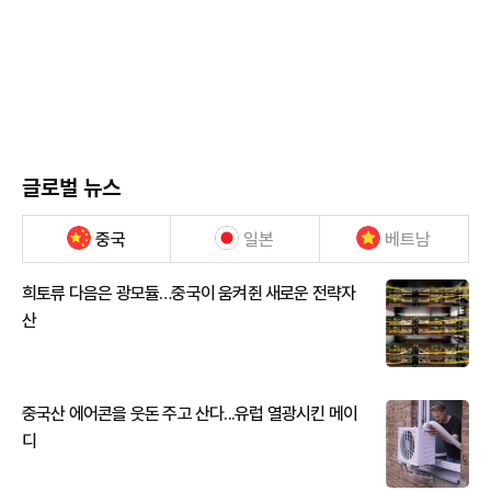
글로벌 뉴스
중국
일본
베트남
희토류 다음은 광모듈…중국이 움켜쥔 새로운 전략자
산
중국산 에어콘을 웃돈 주고 산다...유럽 열광시킨 메이
디