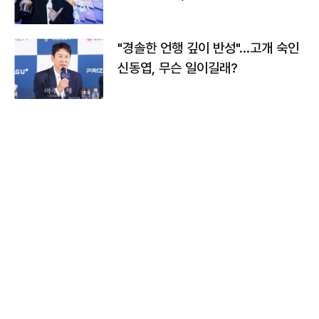
다
"경솔한 언행 깊이 반성"…고개 숙인
신동엽, 무슨 일이길래?