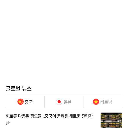
글로벌 뉴스
중국
일본
베트남
희토류 다음은 광모듈…중국이 움켜쥔 새로운 전략자
산