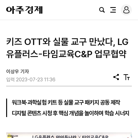
로
아
그
검
전
주
인
색
체
경
메
제
뉴
키즈 OTT와 실물 교구 만났다, LG
유플러스-타임교육C&P 업무협약
이상우 기자
공
텍
입력 2023-07-23 11:36
유
스
트
크
기
워크북·과학실험 키트 등 실물 교구 패키지 공동 제작
디지털 콘텐츠 시청 후 핵심 개념을 놀이하며 학습 시너지