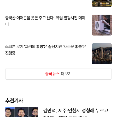
중국산 에어콘을 웃돈 주고 산다...유럽 열광시킨 메이
디
스티븐 로치 '과거의 홍콩'은 끝났지만 '새로운 홍콩'은
진행중
중국뉴스
더보기
추천기사
김민석, 제주·인천서 정청래 누르고