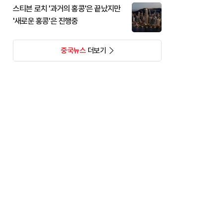
스티븐 로치 '과거의 홍콩'은 끝났지만
'새로운 홍콩'은 진행중
중국뉴스
더보기