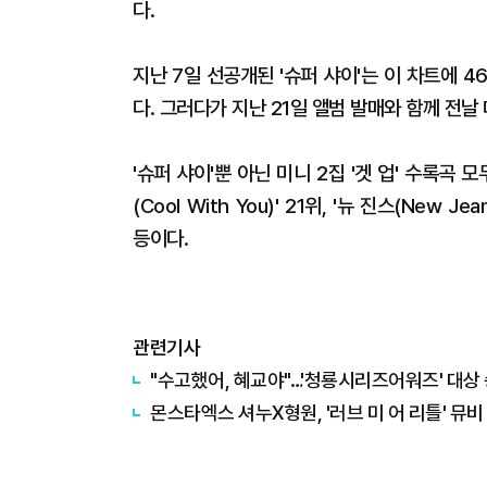
다.
지난 7일 선공개된 '슈퍼 샤이'는 이 차트에 
다. 그러다가 지난 21일 앨범 발매와 함께 전날
'슈퍼 샤이'뿐 아닌 미니 2집 '겟 업' 수록곡 
(Cool With You)' 21위, '뉴 진스(New Jea
등이다.
관련기사
"수고했어, 혜교야"…'청룡시리즈어워즈' 대상 
몬스타엑스 셔누X형원, '러브 미 어 리틀' 뮤비