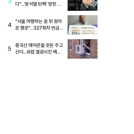
3
다"...'윤석열 탄핵' 맞힌 무
당, '성지글' 등장
"서울 여행하는 꿈 뒤 찾아
4
온 행운"…327회차 연금
복권720+ 당첨번호조회
주목
중국산 에어콘을 웃돈 주고
5
산다...유럽 열광시킨 메이
디