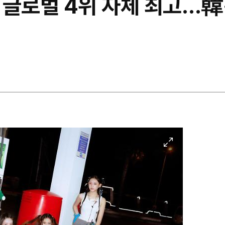
 글로벌 4위 자체 최고…韓·
이
미
지
확
대