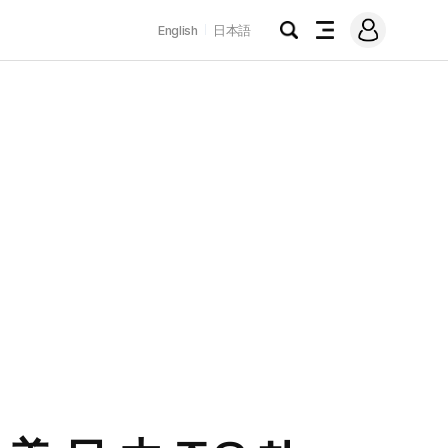
로
English
日本語
그
검
전
인
색
체
메
뉴