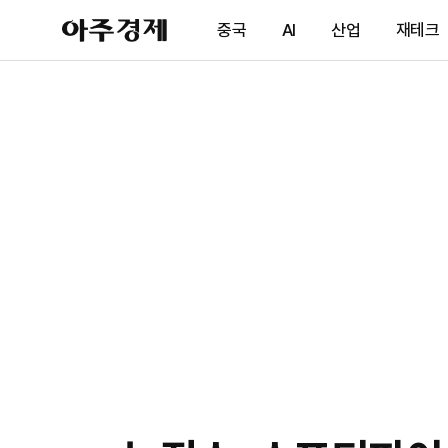
아
중국
AI
산업
재테크
주
경
제