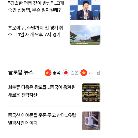
"경솔한 언행 깊이 반성"…고개
숙인 신동엽, 무슨 일이길래?
프로야구, 주말까지 전 경기 취
소…11일 재개·오후 7시 경기
시작
글로벌 뉴스
중국
일본
베트남
희토류 다음은 광모듈…중국이 움켜쥔
새로운 전략자산
중국산 에어콘을 웃돈 주고 산다...유럽
열광시킨 메이디