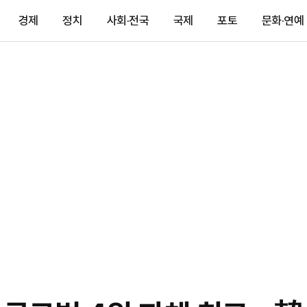
경제
정치
사회·전국
국제
포토
문화·연예