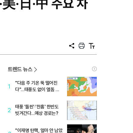
美·日·中 주요 차
공
프
텍
유
린
스
트
트
크
기
트렌드 뉴스
"다음 주 기온 뚝 떨어진
1
다"…태풍도 없이 열돔 박
살 낸 '이것'
태풍 '돌핀'·'찬홈' 한반도
2
빗겨간다…예상 경로는?
"이재명 탄핵, 얼마 안 남았