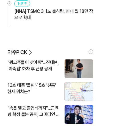
1시간전
[NNA] TSMC 3나노 출하량, 연내 월 18만 장
으로 확대
아주PICK
"광고주들이 찾아줘"…진태현,
'이숙캠' 하차 후 근황 공개
13호 태풍 '돌핀'·15호 '찬홈'
현재 위치는?
"속옷 빨고 졸업식까지"…근육
병 학생 돌본 공익, 코미디언 김
규원이었다