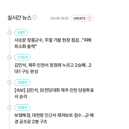
실시간 뉴스
08.08 19:35
UPDATE
3분전
사순문 장흥군수, 주말 가뭄 현장 점검…"피해
최소화 총력"
27분전
김민석, 제주·인천서 정청래 누르고 2승째…2
대1 구도 완성
30분전
[속보] 김민석, 與전당대회 제주·인천 당원투표
서 승리
56분전
보령해경, 대천항 인근서 레저보트 침수…군·해
경 공조로 2명 구조