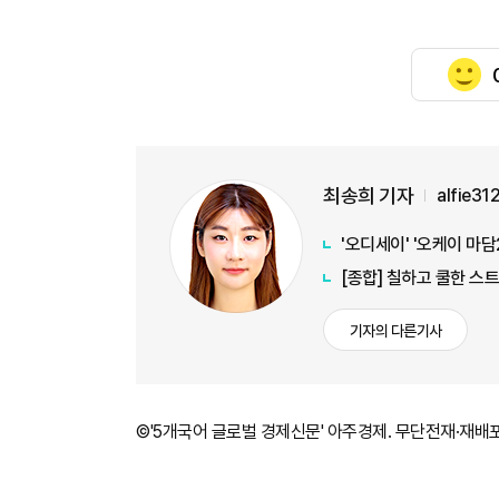
최송희 기자
alfie3
'오디세이' '오케이 마담
[종합] 칠하고 쿨한 스
기자의 다른기사
©'5개국어 글로벌 경제신문' 아주경제. 무단전재·재배