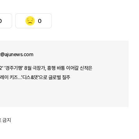
0
0
12@ajunews.com
2' '경주기행' 8월 극장가, 흥행 바통 이어갈 신작은
트레이 키즈…'디스&댓'으로 글로벌 질주
포 금지