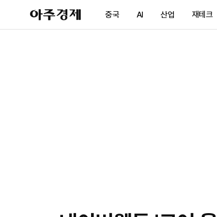
아
중국
AI
산업
재테크
주
경
제