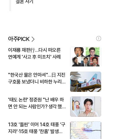
결혼 사기
아주PICK
이재룡 재판行…다시 떠오른
연예계 '사고 후 미조치' 사례
"한국산 물은 안마셔"…日 지진
구호품 보냈더니 비하한 누리
꾼
'태도 논란' 정준원 "난 배우 하
면 안 되는 사람인가? 생각 했
다"
13호 '돌핀' 이어 14호 태풍 '구
지라'·15호 태풍 '찬홈' 발생…
현재 위치와 이동경로는?