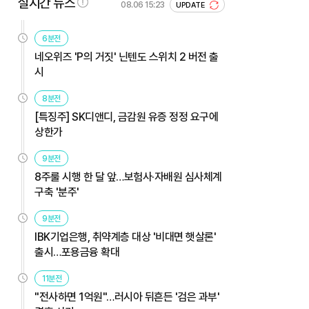
실시간 뉴스
08.06 15:23
UPDATE
6분전
네오위즈 'P의 거짓' 닌텐도 스위치 2 버전 출
시
8분전
[특징주] SK디앤디, 금감원 유증 정정 요구에
상한가
9분전
8주룰 시행 한 달 앞…보험사·자배원 심사체계
구축 '분주'
9분전
IBK기업은행, 취약계층 대상 '비대면 햇살론'
출시…포용금융 확대
11분전
"전사하면 1억원"…러시아 뒤흔든 '검은 과부'