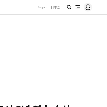
로
English
日本語
그
검
전
인
색
체
메
뉴