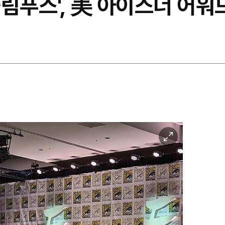
림푸스', 美 아이스너 어워
이
미
지
확
대