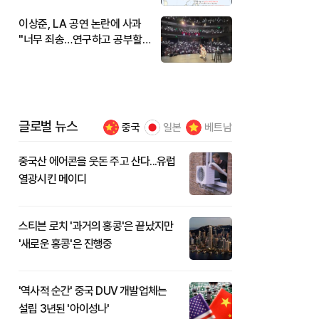
이상준, LA 공연 논란에 사과
"너무 죄송…연구하고 공부할
것"
글로벌 뉴스
중국
일본
베트남
중국산 에어콘을 웃돈 주고 산다...유럽
열광시킨 메이디
스티븐 로치 '과거의 홍콩'은 끝났지만
'새로운 홍콩'은 진행중
'역사적 순간' 중국 DUV 개발업체는
설립 3년된 '아이성나'