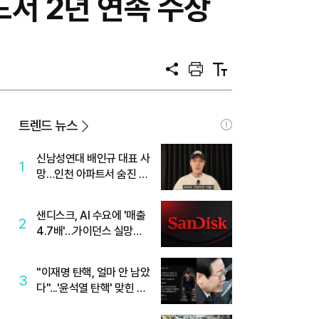
드서 2년 연속 수상
공
프
텍
유
린
스
트
트
크
기
트렌드 뉴스
신남성연대 배인규 대표 사
1
망…인천 아파트서 숨진 채
발견
샌디스크, AI 수요에 '매출
2
4.7배'…가이던스 실망에
'주가는 하락'
"이재명 탄핵, 얼마 안 남았
3
다"...'윤석열 탄핵' 맞힌 무
당, '성지글' 등장