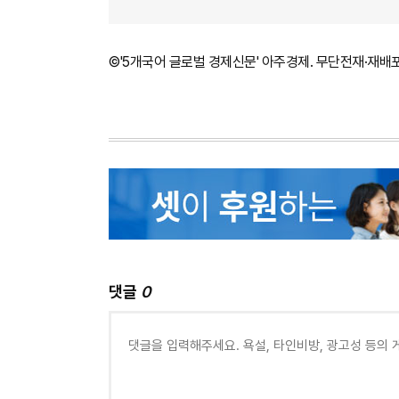
©'5개국어 글로벌 경제신문' 아주경제. 무단전재·재배
댓글
0