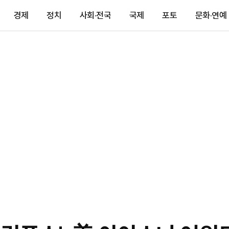
경제
정치
사회·전국
국제
포토
문화·연예