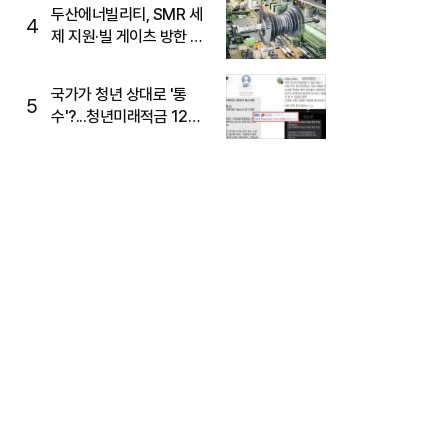
두산에너빌리티, SMR 세
4
제 지원·빌 게이츠 방한 기
대에 5%대 강세
국가가 청년 상대로 '통
5
수'?...청년미래적금 12%
준다더니 "응, 오류야"