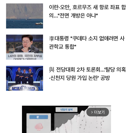
이란·오만, 호르무즈 새 항로 좌표 합
의…"전면 개방은 아냐"
李대통령 "쿠데타 소지 없애려면 사
관학교 통합"
與 전당대회 2차 토론회…'탈당 의혹
·신천지 당원 가입 논란' 공방
더보기
arrow_forward_ios