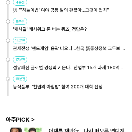
4분전
與 "'하늘이법' 여야 공동 발의 괜찮아…그것이 협치"
9분전
'캐시딜' 캐시워크 돈 버는 퀴즈, 정답은?
14분전
관세전쟁 '엔드게임' 윤곽 나오나…한국 新통상정책 교두보 활
용해야
17분전
섬유패션 글로벌 경쟁력 키운다…산업부 15개 과제 180억 지
원
18분전
농식품부, '천원의 아침밥' 참여 200개 대학 선정
아주PICK >
이재룡 재판行…다시 떠오른 연예계