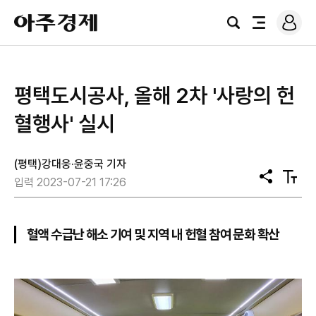
로
아
그
검
전
주
인
색
체
경
메
제
뉴
평택도시공사, 올해 2차 '사랑의 헌
혈행사' 실시
(평택)강대웅·윤중국 기자
공
텍
입력 2023-07-21 17:26
유
스
트
크
기
혈액 수급난 해소 기여 및 지역 내 헌혈 참여 문화 확산