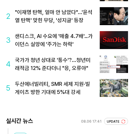
"이재명 탄핵, 얼마 안 남았다"...'윤석
2
열 탄핵' 맞힌 무당, '성지글' 등장
샌디스크, AI 수요에 '매출 4.7배'…가
3
이던스 실망에 '주가는 하락'
국가가 청년 상대로 '통수'?...청년미
4
래적금 12% 준다더니 "응, 오류야"
두산에너빌리티, SMR 세제 지원·빌
5
게이츠 방한 기대에 5%대 강세
실시간 뉴스
08.06 17:41
UPDATE