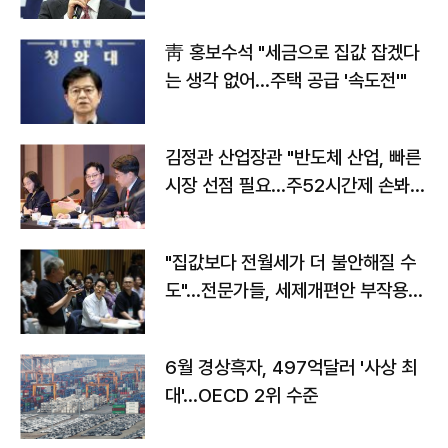
靑 홍보수석 "세금으로 집값 잡겠다
는 생각 없어…주택 공급 '속도전'"
김정관 산업장관 "반도체 산업, 빠른
시장 선점 필요…주52시간제 손봐
야"
"집값보다 전월세가 더 불안해질 수
도"…전문가들, 세제개편안 부작용
우려
6월 경상흑자, 497억달러 '사상 최
대'…OECD 2위 수준