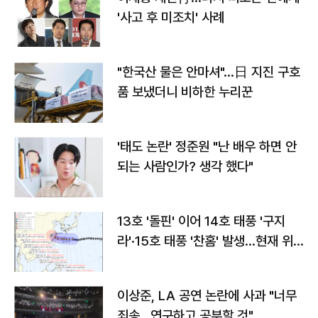
'사고 후 미조치' 사례
"한국산 물은 안마셔"…日 지진 구호
품 보냈더니 비하한 누리꾼
'태도 논란' 정준원 "난 배우 하면 안
되는 사람인가? 생각 했다"
13호 '돌핀' 이어 14호 태풍 '구지
라'·15호 태풍 '찬홈' 발생…현재 위
치와 이동경로는?
이상준, LA 공연 논란에 사과 "너무
죄송…연구하고 공부할 것"