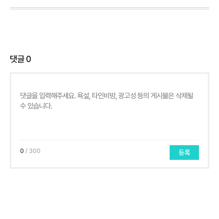
댓글
0
0
/ 300
등록