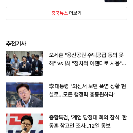
중국뉴스
더보기
추천기사
오세훈 "용산공원 주택공급 동의 못
해" vs 與 "정치적 어젠다로 사용"
맞불
李대통령 "외신서 보던 폭염 상황 현
실로…모든 행정력 총동원하라"
종합특검, '계엄 당정대 회의 참석' 한
동훈 참고인 조사...12일 통보