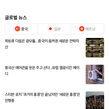
글로벌 뉴스
중국
일본
베트남
희토류 다음은 광모듈…중국이 움켜쥔 새로운 전략자
산
중국산 에어콘을 웃돈 주고 산다...유럽 열광시킨 메이
디
스티븐 로치 '과거의 홍콩'은 끝났지만 '새로운 홍콩'은
진행중