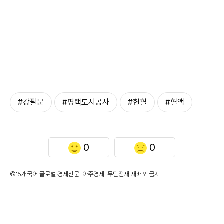
#강팔문
#평택도시공사
#헌혈
#혈액
0
0
©'5개국어 글로벌 경제신문' 아주경제. 무단전재·재배포 금지