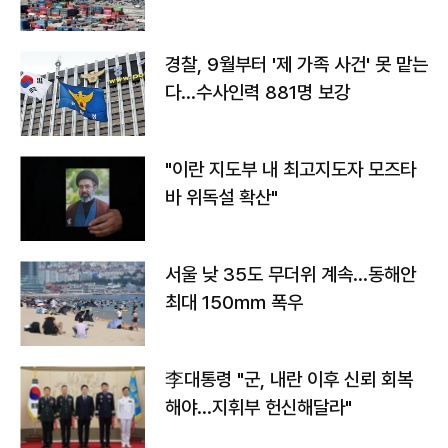
경찰, 9월부터 '제 가족 사건' 못 맡는
다…수사인력 881명 보강
"이란 지도부 내 최고지도자 모즈타
바 위독설 확산"
서울 낮 35도 무더위 계속…동해안
최대 150㎜ 폭우
李대통령 "군, 내란 이후 신뢰 회복
해야…지휘부 헌신해달라"