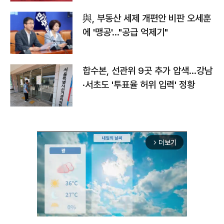
與, 부동산 세제 개편안 비판 오세훈
에 '맹공'…"공급 억제기"
합수본, 선관위 9곳 추가 압색…강남
·서초도 '투표율 허위 입력' 정황
더보기
arrow_forward_ios