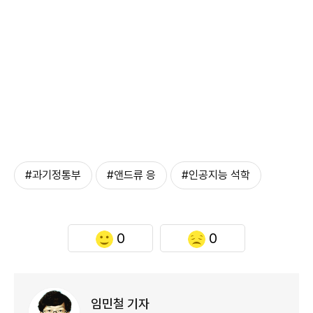
#과기정통부
#앤드류 응
#인공지능 석학
0
0
임민철 기자