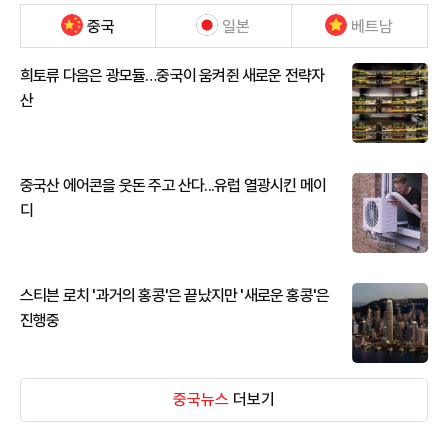
중국
일본
베트남
희토류 다음은 광모듈…중국이 움켜쥔 새로운 전략자
산
중국산 에어콘을 웃돈 주고 산다...유럽 열광시킨 메이
디
스티븐 로치 '과거의 홍콩'은 끝났지만 '새로운 홍콩'은
진행중
중국뉴스
더보기