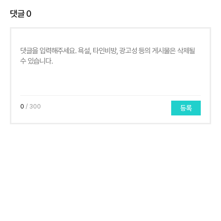
댓글
0
0
/ 300
등록