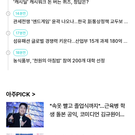
'캐시딜' 캐시워크 돈 버는 퀴즈, 정답은?
14분전
관세전쟁 '엔드게임' 윤곽 나오나…한국 新통상정책 교두보 활
용해야
17분전
섬유패션 글로벌 경쟁력 키운다…산업부 15개 과제 180억 지
원
18분전
농식품부, '천원의 아침밥' 참여 200개 대학 선정
아주PICK >
"속옷 빨고 졸업식까지"…근육병 학
생 돌본 공익, 코미디언 김규원이었
다