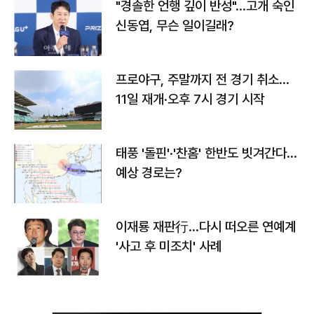
"경솔한 언행 깊이 반성"…고개 숙인
신동엽, 무슨 일이길래?
프로야구, 주말까지 전 경기 취소…
11일 재개·오후 7시 경기 시작
태풍 '돌핀'·'찬홈' 한반도 빗겨간다…
예상 경로는?
이재룡 재판行…다시 떠오른 연예계
'사고 후 미조치' 사례