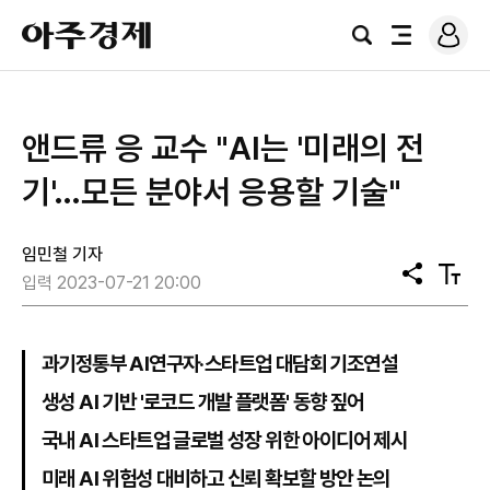
로
아
그
검
전
주
인
색
체
경
메
제
뉴
앤드류 응 교수 "AI는 '미래의 전
기'…모든 분야서 응용할 기술"
임민철 기자
공
텍
입력 2023-07-21 20:00
유
스
트
크
기
과기정통부 AI연구자·스타트업 대담회 기조연설
생성 AI 기반 '로코드 개발 플랫폼' 동향 짚어
국내 AI 스타트업 글로벌 성장 위한 아이디어 제시
미래 AI 위험성 대비하고 신뢰 확보할 방안 논의