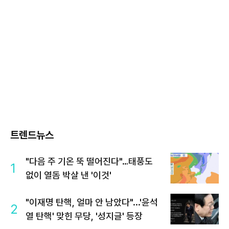
트렌드뉴스
"다음 주 기온 뚝 떨어진다"…태풍도
1
없이 열돔 박살 낸 '이것'
"이재명 탄핵, 얼마 안 남았다"...'윤석
2
열 탄핵' 맞힌 무당, '성지글' 등장