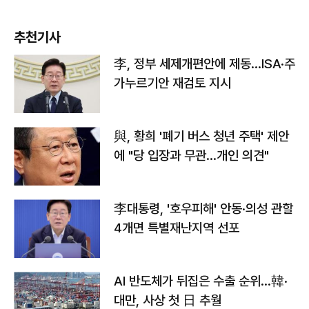
추천기사
李, 정부 세제개편안에 제동…ISA·주
가누르기안 재검토 지시
與, 황희 '폐기 버스 청년 주택' 제안
에 "당 입장과 무관…개인 의견"
李대통령, '호우피해' 안동·의성 관할
4개면 특별재난지역 선포
AI 반도체가 뒤집은 수출 순위…韓·
대만, 사상 첫 日 추월