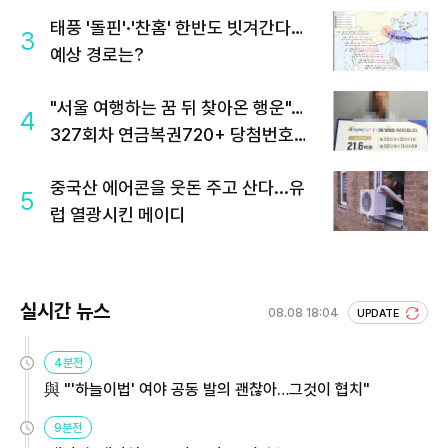
태풍 '돌핀'·'찬홈' 한반도 빗겨간다…
3
예상 경로는?
"서울 여행하는 꿈 뒤 찾아온 행운"…
4
327회차 연금복권720+ 당첨번호조
회 주목
중국산 에어콘을 웃돈 주고 산다...유
5
럽 열광시킨 메이디
실시간 뉴스
08.08 18:04
UPDATE
4분전
與 "'하늘이법' 여야 공동 발의 괜찮아…그것이 협치"
9분전