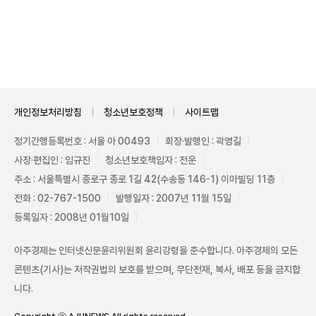
Unmute
개인정보처리방침
청소년보호정책
사이트맵
정기간행등록번호 : 서울 아 00493
회장·발행인 : 곽영길
사장·편집인 : 임규진
청소년보호책임자 : 전운
주소 : 서울특별시 종로구 종로 1길 42(수송동 146-1) 이마빌딩 11층
전화 : 02-767-1500
발행일자 : 2007년 11월 15일
등록일자 : 2008년 01월10일
아주경제는 인터넷신문윤리위원회 윤리강령을 준수합니다. 아주경제의 모든
콘텐츠(기사)는 저작권법의 보호를 받으며, 무단전재, 복사, 배포 등을 금지합
니다.