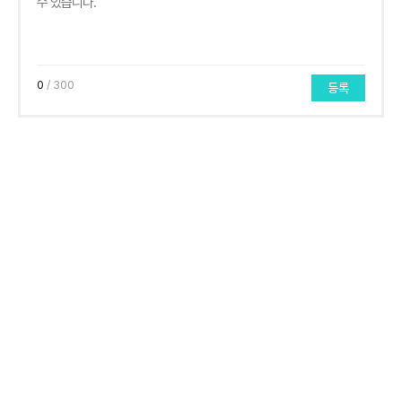
0
/ 300
등록