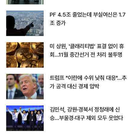
PF 4.5조 줄었는데 부실여신은 1.7
조 증가
미 상원, '클래리티법' 표결 없이 휴
회…11월 중간선거 전 처리 불투명
트럼프 "이란에 수위 낮춰 대응"…추
가 공격 대신 경제 압박
김민석, 강원·경북서 정청래에 신
승…부울경·대구 제외 모두 웃었다