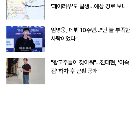
'페이러우'도 발생…예상 경로 보니
임영웅, 데뷔 10주년…"난 늘 부족한
사람이었다"
"광고주들이 찾아줘"…진태현, '이숙
캠' 하차 후 근황 공개