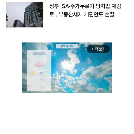
정부 ISA·주가누르기 방지법 재검
토…부동산세제 개편안도 손질
더보기
arrow_forward_ios
Unmute