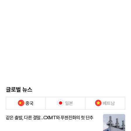
글로벌 뉴스
중국
일본
베트남
같은 출발, 다른 결말...CXMT와 푸젠진화의 첫 단추