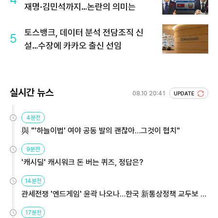
재명·김민석까지…논란의 의미는
토스뱅크, 데이터 분석 전담조직 신
5
설…수장에 카카오 출신 선임
실시간 뉴스
08.10 20:41
UPDATE
4분전
與 "'하늘이법' 여야 공동 발의 괜찮아…그것이 협치"
9분전
'캐시딜' 캐시워크 돈 버는 퀴즈, 정답은?
14분전
관세전쟁 '엔드게임' 윤곽 나오나…한국 新통상정책 교두보 활
용해야
17분전