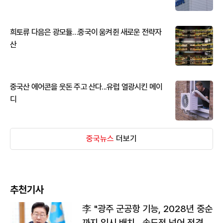
희토류 다음은 광모듈…중국이 움켜쥔 새로운 전략자
산
중국산 에어콘을 웃돈 주고 산다...유럽 열광시킨 메이
디
중국뉴스
더보기
추천기사
李 "광주 군공항 기능, 2028년 중순
까지 임시 배치…속도전 넘어 전격