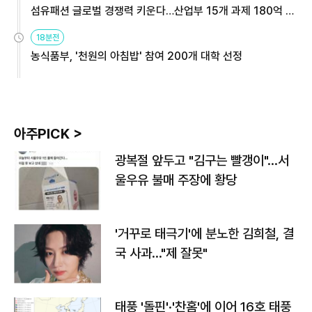
섬유패션 글로벌 경쟁력 키운다…산업부 15개 과제 180억 지
원
18분전
농식품부, '천원의 아침밥' 참여 200개 대학 선정
아주PICK >
광복절 앞두고 "김구는 빨갱이"…서
울우유 불매 주장에 황당
'거꾸로 태극기'에 분노한 김희철, 결
국 사과…"제 잘못"
태풍 '돌핀'·'찬홈'에 이어 16호 태풍