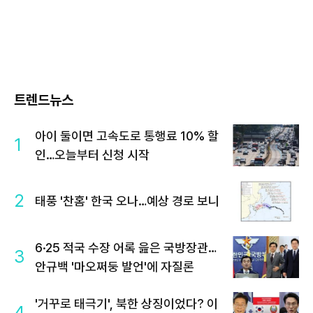
트렌드뉴스
아이 둘이면 고속도로 통행료 10% 할
1
인…오늘부터 신청 시작
2
태풍 '찬홈' 한국 오나…예상 경로 보니
6·25 적국 수장 어록 읊은 국방장관…
3
안규백 '마오쩌둥 발언'에 자질론
'거꾸로 태극기', 북한 상징이었다? 이
4