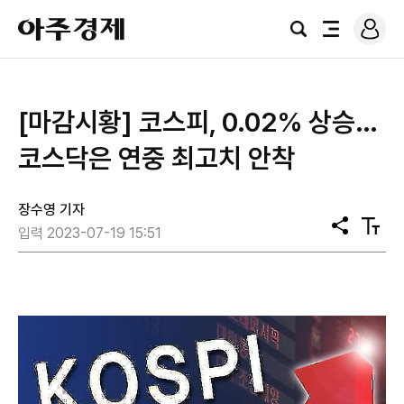
로
아
그
검
전
주
인
색
체
경
메
제
뉴
[마감시황] 코스피, 0.02% 상승…
코스닥은 연중 최고치 안착
장수영 기자
공
텍
입력 2023-07-19 15:51
유
스
트
크
기