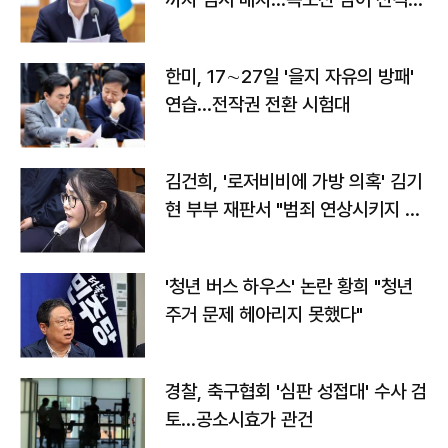
전"
한미, 17∼27일 '을지 자유의 방패'
연습…전작권 전환 시험대
김건희, '로저비비에 가방 의혹' 김기
현 부부 재판서 "범죄 연상시키지 말
라"
'청년 버스 하우스' 논란 황희 "청년
주거 문제 헤아리지 못했다"
경찰, 축구협회 '심판 성접대' 수사 검
토…공소시효가 관건