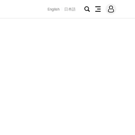
로
English
日本語
그
검
전
인
색
체
메
뉴