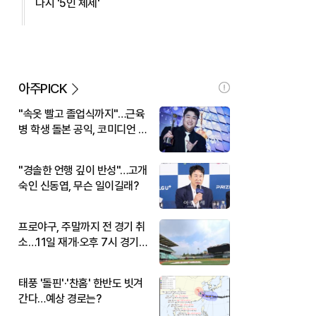
다시 '5인 체제'
아주PICK
"속옷 빨고 졸업식까지"…근육
병 학생 돌본 공익, 코미디언 김
규원이었다
"경솔한 언행 깊이 반성"…고개
숙인 신동엽, 무슨 일이길래?
프로야구, 주말까지 전 경기 취
소…11일 재개·오후 7시 경기
시작
태풍 '돌핀'·'찬홈' 한반도 빗겨
간다…예상 경로는?