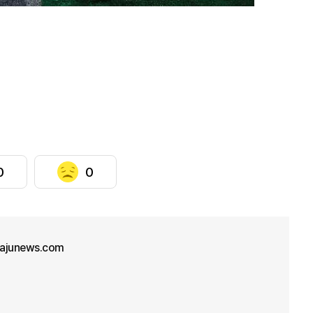
0
0
ajunews.com