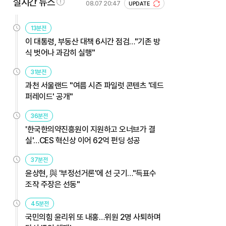
실시간 뉴스
08.07 20:47
UPDATE
13분전
이 대통령, 부동산 대책 6시간 점검…"기존 방
식 벗어나 과감히 실행"
31분전
과천 서울랜드 "여름 시즌 파일럿 콘텐츠 '데드
퍼레이드' 공개"
36분전
'한국한의약진흥원이 지원하고 오너브가 결
실'…CES 혁신상 이어 62억 펀딩 성공
37분전
윤상현, 與 '부정선거론'에 선 긋기…"득표수
조작 주장은 선동"
45분전
국민의힘 윤리위 또 내홍…위원 2명 사퇴하며