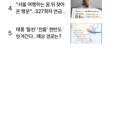
"서울 여행하는 꿈 뒤 찾아
4
온 행운"…327회차 연금
복권720+ 당첨번호조회
주목
태풍 '돌핀'·'찬홈' 한반도
5
빗겨간다…예상 경로는?