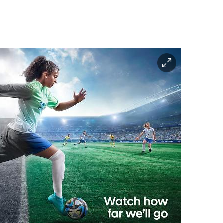
이
미
지
확
대