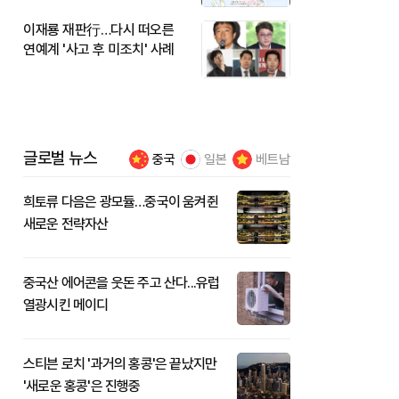
이재룡 재판行…다시 떠오른
연예계 '사고 후 미조치' 사례
글로벌 뉴스
중국
일본
베트남
희토류 다음은 광모듈…중국이 움켜쥔
새로운 전략자산
중국산 에어콘을 웃돈 주고 산다...유럽
열광시킨 메이디
스티븐 로치 '과거의 홍콩'은 끝났지만
'새로운 홍콩'은 진행중