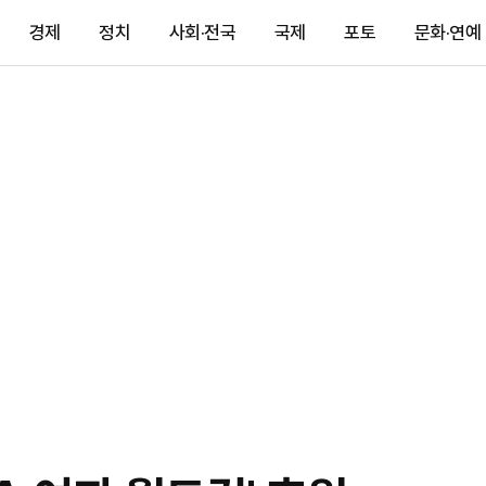
경제
정치
사회·전국
국제
포토
문화·연예