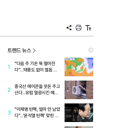
공
프
텍
유
린
스
트
트
크
기
트렌드 뉴스
"다음 주 기온 뚝 떨어진
1
다"…태풍도 없이 열돔 박
살 낸 '이것'
중국산 에어콘을 웃돈 주고
2
산다...유럽 열광시킨 메이
디
"이재명 탄핵, 얼마 안 남았
3
다"...'윤석열 탄핵' 맞힌 무
당, '성지글' 등장