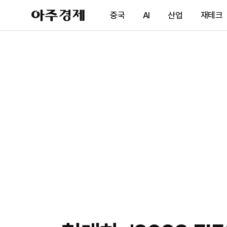
아
중국
AI
산업
재테크
주
경
제