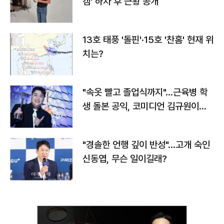
캠' 하차 후 근황 공개
13호 태풍 '돌핀'·15호 '찬홈' 현재 위
치는?
"속옷 빨고 졸업식까지"…근육병 학
생 돌본 공익, 코미디언 김규원이었
다
"경솔한 언행 깊이 반성"…고개 숙인
신동엽, 무슨 일이길래?