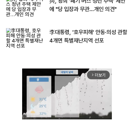
與, 황희 '폐기 버스 청년 주택' 제안
에 "당 입장과 무관…개인 의견"
李대통령, '호우피해' 안동·의성 관할
4개면 특별재난지역 선포
더보기
arrow_forward_ios