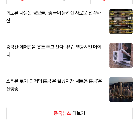
희토류 다음은 광모듈…중국이 움켜쥔 새로운 전략자
산
중국산 에어콘을 웃돈 주고 산다...유럽 열광시킨 메이
디
스티븐 로치 '과거의 홍콩'은 끝났지만 '새로운 홍콩'은
진행중
중국뉴스
더보기