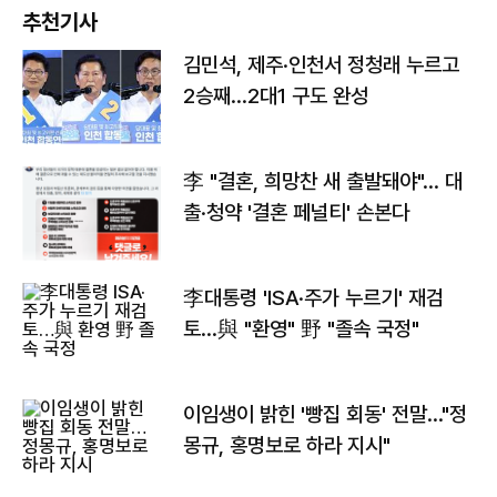
추천기사
김민석, 제주·인천서 정청래 누르고
2승째…2대1 구도 완성
李 "결혼, 희망찬 새 출발돼야"… 대
출·청약 '결혼 페널티' 손본다
李대통령 'ISA·주가 누르기' 재검
토…與 "환영" 野 "졸속 국정"
이임생이 밝힌 '빵집 회동' 전말…"정
몽규, 홍명보로 하라 지시"