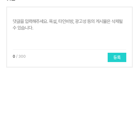
0
/ 300
등록