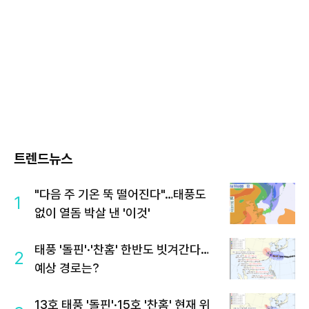
트렌드뉴스
"다음 주 기온 뚝 떨어진다"…태풍도
1
없이 열돔 박살 낸 '이것'
태풍 '돌핀'·'찬홈' 한반도 빗겨간다…
2
예상 경로는?
13호 태풍 '돌핀'·15호 '찬홈' 현재 위