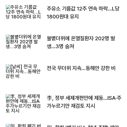
주유소 기름값 12주 연속 하락…L당
1800원대 유지
불볕더위에 온열질환자 202명 발
생…3명 숨져
전국 무더위 지속…동해안 강한 비
李, 정부 세제개편안에 제동…ISA·주
가누르기안 재검토 지시