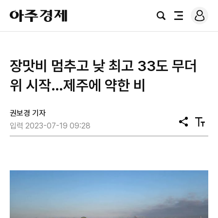
로
아
그
검
전
주
인
색
체
경
메
제
뉴
장맛비 멈추고 낮 최고 33도 무더
위 시작…제주에 약한 비
권보경 기자
공
텍
입력 2023-07-19 09:28
유
스
트
크
기