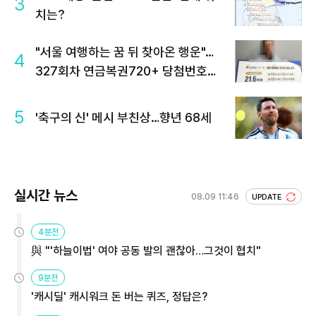
3
치는?
"서울 여행하는 꿈 뒤 찾아온 행운"…
4
327회차 연금복권720+ 당첨번호조
회 주목
5
'축구의 신' 메시 부친상…향년 68세
실시간 뉴스
08.09 11:46
UPDATE
4분전
與 "'하늘이법' 여야 공동 발의 괜찮아…그것이 협치"
9분전
'캐시딜' 캐시워크 돈 버는 퀴즈, 정답은?