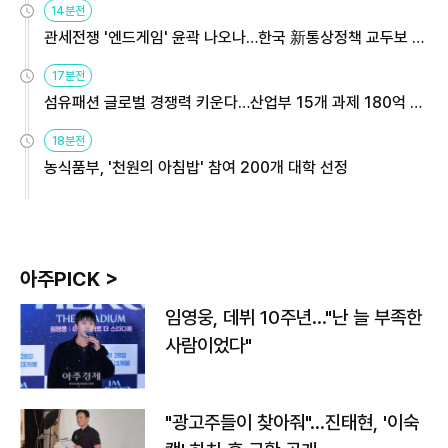
14분전
관세전쟁 '엔드게임' 윤곽 나오나…한국 新통상정책 교두보 활
용해야
17분전
섬유패션 글로벌 경쟁력 키운다…산업부 15개 과제 180억 지
원
18분전
농식품부, '천원의 아침밥' 참여 200개 대학 선정
아주PICK >
임영웅, 데뷔 10주년…"난 늘 부족한
사람이었다"
"광고주들이 찾아줘"…진태현, '이숙