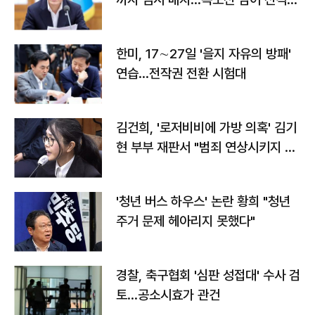
전"
한미, 17∼27일 '을지 자유의 방패'
연습…전작권 전환 시험대
김건희, '로저비비에 가방 의혹' 김기
현 부부 재판서 "범죄 연상시키지 말
라"
'청년 버스 하우스' 논란 황희 "청년
주거 문제 헤아리지 못했다"
경찰, 축구협회 '심판 성접대' 수사 검
토…공소시효가 관건