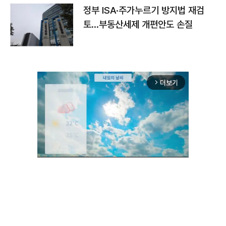
정부 ISA·주가누르기 방지법 재검
토…부동산세제 개편안도 손질
더보기
arrow_forward_ios
Unmute