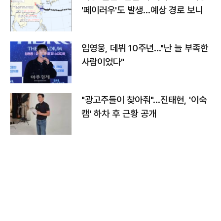
'페이러우'도 발생…예상 경로 보니
임영웅, 데뷔 10주년…"난 늘 부족한
사람이었다"
"광고주들이 찾아줘"…진태현, '이숙
캠' 하차 후 근황 공개