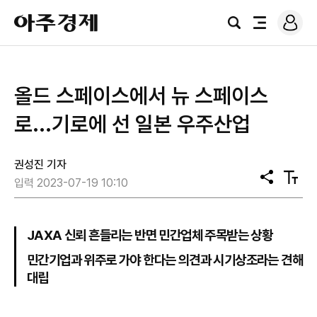
로
아
그
검
전
주
인
색
체
경
메
제
뉴
올드 스페이스에서 뉴 스페이스
로...기로에 선 일본 우주산업
권성진 기자
공
텍
입력 2023-07-19 10:10
유
스
트
크
기
JAXA 신뢰 흔들리는 반면 민간업체 주목받는 상황
민간기업과 위주로 가야 한다는 의견과 시기상조라는 견해
대립