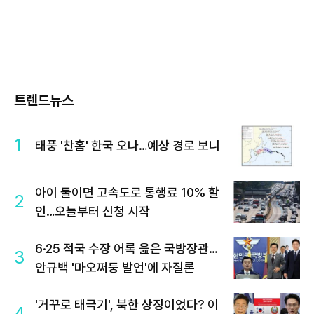
트렌드뉴스
1
태풍 '찬홈' 한국 오나…예상 경로 보니
아이 둘이면 고속도로 통행료 10% 할
2
인…오늘부터 신청 시작
6·25 적국 수장 어록 읊은 국방장관…
3
안규백 '마오쩌둥 발언'에 자질론
'거꾸로 태극기', 북한 상징이었다? 이
4