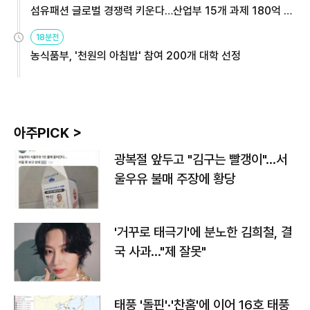
섬유패션 글로벌 경쟁력 키운다…산업부 15개 과제 180억 지
원
18분전
농식품부, '천원의 아침밥' 참여 200개 대학 선정
아주PICK >
광복절 앞두고 "김구는 빨갱이"…서
울우유 불매 주장에 황당
'거꾸로 태극기'에 분노한 김희철, 결
국 사과…"제 잘못"
태풍 '돌핀'·'찬홈'에 이어 16호 태풍