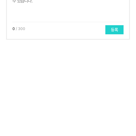
0
/ 300
등록