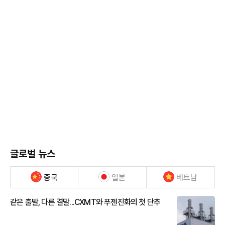
글로벌 뉴스
중국
일본
베트남
같은 출발, 다른 결말...CXMT와 푸젠진화의 첫 단추