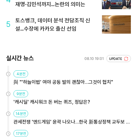
재명·김민석까지…논란의 의미는
토스뱅크, 데이터 분석 전담조직 신
5
설…수장에 카카오 출신 선임
실시간 뉴스
08.10 19:01
UPDATE
4분전
與 "'하늘이법' 여야 공동 발의 괜찮아…그것이 협치"
9분전
'캐시딜' 캐시워크 돈 버는 퀴즈, 정답은?
14분전
관세전쟁 '엔드게임' 윤곽 나오나…한국 新통상정책 교두보 활
용해야
17분전