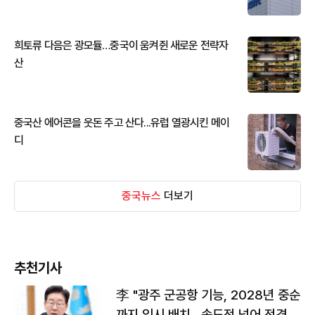
희토류 다음은 광모듈…중국이 움켜쥔 새로운 전략자
산
중국산 에어콘을 웃돈 주고 산다...유럽 열광시킨 메이
디
중국뉴스
더보기
추천기사
李 "광주 군공항 기능, 2028년 중순
까지 임시 배치…속도전 넘어 전격