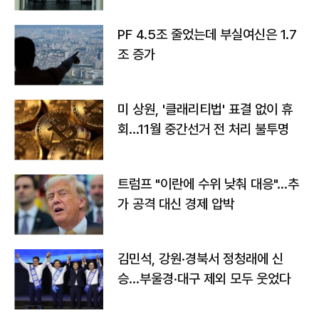
PF 4.5조 줄었는데 부실여신은 1.7
조 증가
미 상원, '클래리티법' 표결 없이 휴
회…11월 중간선거 전 처리 불투명
트럼프 "이란에 수위 낮춰 대응"…추
가 공격 대신 경제 압박
김민석, 강원·경북서 정청래에 신
승…부울경·대구 제외 모두 웃었다