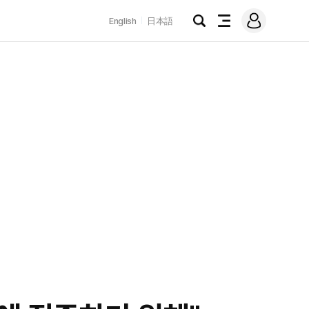
로
English
日本語
그
검
전
인
색
체
메
뉴