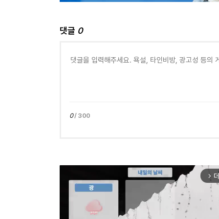
댓글
0
0
/ 300
더
arrow_forward_ios