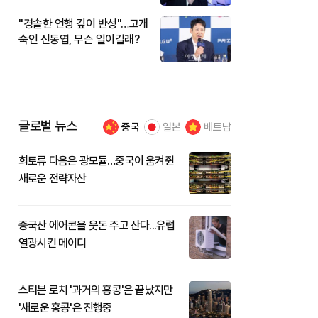
"경솔한 언행 깊이 반성"…고개
숙인 신동엽, 무슨 일이길래?
글로벌 뉴스
중국
일본
베트남
희토류 다음은 광모듈…중국이 움켜쥔
새로운 전략자산
중국산 에어콘을 웃돈 주고 산다...유럽
열광시킨 메이디
스티븐 로치 '과거의 홍콩'은 끝났지만
'새로운 홍콩'은 진행중