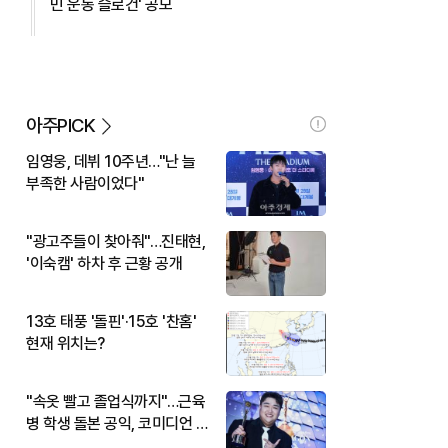
민 운동 슬로건' 공모
아주PICK
임영웅, 데뷔 10주년…"난 늘
부족한 사람이었다"
"광고주들이 찾아줘"…진태현,
'이숙캠' 하차 후 근황 공개
13호 태풍 '돌핀'·15호 '찬홈'
현재 위치는?
"속옷 빨고 졸업식까지"…근육
병 학생 돌본 공익, 코미디언 김
규원이었다