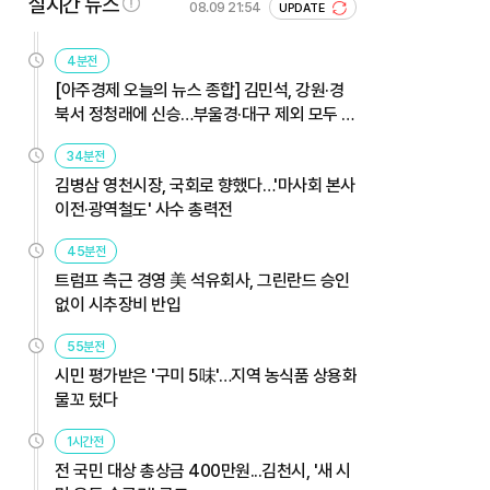
실시간 뉴스
08.09 21:54
UPDATE
4분전
[아주경제 오늘의 뉴스 종합] 김민석, 강원·경
북서 정청래에 신승…부울경·대구 제외 모두 웃
었다 外
34분전
김병삼 영천시장, 국회로 향했다…'마사회 본사
이전·광역철도' 사수 총력전
45분전
트럼프 측근 경영 美 석유회사, 그린란드 승인
없이 시추장비 반입
55분전
시민 평가받은 '구미 5味'…지역 농식품 상용화
물꼬 텄다
1시간전
전 국민 대상 총상금 400만원...김천시, '새 시