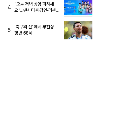
"오늘 저녁 상암 피하세
4
요"…맨시티·이강인·리센느
뜬다, 6호선 혼잡 예상
'축구의 신' 메시 부친상…
5
향년 68세