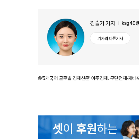
김슬기 기자
ksg49@
기자의 다른기사
©'5개국어 글로벌 경제신문' 아주경제. 무단전재·재배