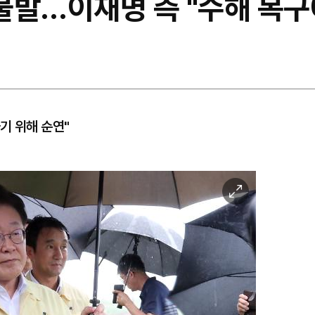
 불발…이재명 측 "수해 복
기 위해 순연"
이
미
지
확
대