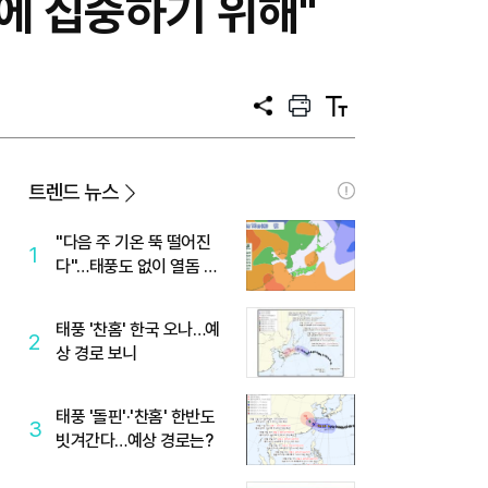
구에 집중하기 위해"
공
프
텍
유
린
스
트
트
크
기
트렌드 뉴스
"다음 주 기온 뚝 떨어진
1
다"…태풍도 없이 열돔 박
살 낸 '이것'
태풍 '찬홈' 한국 오나…예
2
상 경로 보니
태풍 '돌핀'·'찬홈' 한반도
3
빗겨간다…예상 경로는?