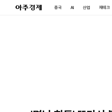
아
중국
AI
산업
재테크
주
경
제