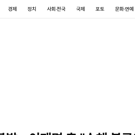
경제
정치
사회·전국
국제
포토
문화·연예