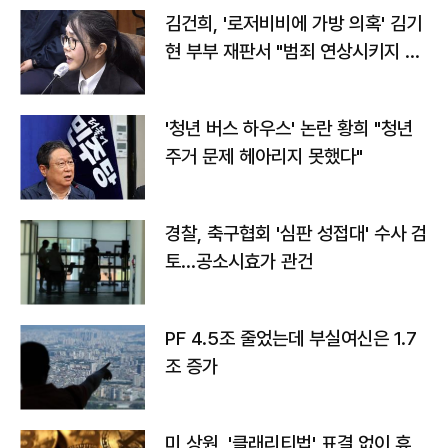
김건희, '로저비비에 가방 의혹' 김기
현 부부 재판서 "범죄 연상시키지 말
라"
'청년 버스 하우스' 논란 황희 "청년
주거 문제 헤아리지 못했다"
경찰, 축구협회 '심판 성접대' 수사 검
토…공소시효가 관건
PF 4.5조 줄었는데 부실여신은 1.7
조 증가
미 상원, '클래리티법' 표결 없이 휴