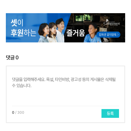
댓글
0
0
/ 300
등록