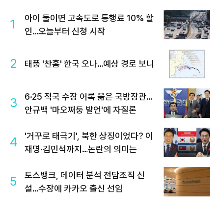
아이 둘이면 고속도로 통행료 10% 할
1
인…오늘부터 신청 시작
2
태풍 '찬홈' 한국 오나…예상 경로 보니
6·25 적국 수장 어록 읊은 국방장관…
3
안규백 '마오쩌둥 발언'에 자질론
'거꾸로 태극기', 북한 상징이었다? 이
4
재명·김민석까지…논란의 의미는
토스뱅크, 데이터 분석 전담조직 신
5
설…수장에 카카오 출신 선임