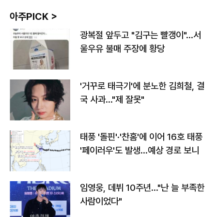
아주PICK >
광복절 앞두고 "김구는 빨갱이"…서
울우유 불매 주장에 황당
'거꾸로 태극기'에 분노한 김희철, 결
국 사과…"제 잘못"
태풍 '돌핀'·'찬홈'에 이어 16호 태풍
'페이러우'도 발생…예상 경로 보니
임영웅, 데뷔 10주년…"난 늘 부족한
사람이었다"