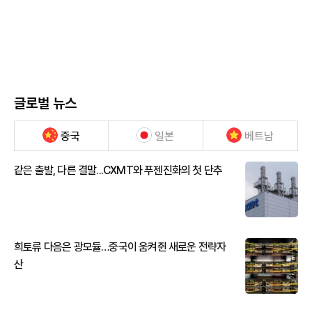
글로벌 뉴스
중국
일본
베트남
같은 출발, 다른 결말...CXMT와 푸젠진화의 첫 단추
희토류 다음은 광모듈…중국이 움켜쥔 새로운 전략자
산