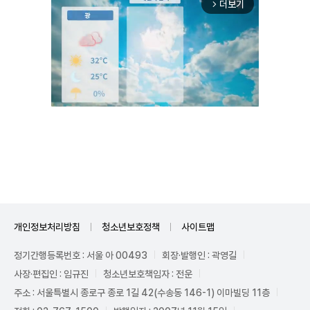
더보기
arrow_forward_ios
Unmute
개인정보처리방침
청소년보호정책
사이트맵
정기간행등록번호 : 서울 아 00493
회장·발행인 : 곽영길
사장·편집인 : 임규진
청소년보호책임자 : 전운
주소 : 서울특별시 종로구 종로 1길 42(수송동 146-1) 이마빌딩 11층