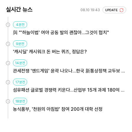
실시간 뉴스
08.10 19:43
UPDATE
4분전
與 "'하늘이법' 여야 공동 발의 괜찮아…그것이 협치"
9분전
'캐시딜' 캐시워크 돈 버는 퀴즈, 정답은?
14분전
관세전쟁 '엔드게임' 윤곽 나오나…한국 新통상정책 교두보 활
용해야
17분전
섬유패션 글로벌 경쟁력 키운다…산업부 15개 과제 180억 지
원
18분전
농식품부, '천원의 아침밥' 참여 200개 대학 선정