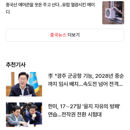
중국산 에어콘을 웃돈 주고 산다...유럽 열광시킨 메이
디
중국뉴스
더보기
추천기사
李 "광주 군공항 기능, 2028년 중순
까지 임시 배치…속도전 넘어 전격
전"
한미, 17∼27일 '을지 자유의 방패'
연습…전작권 전환 시험대