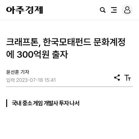
로
아
그
검
전
주
인
색
체
경
메
제
뉴
크래프톤, 한국모태펀드 문화계정
에 300억원 출자
윤선훈 기자
공
텍
입력 2023-07-18 15:41
유
스
트
크
기
국내 중소 게임 개발사 투자 나서