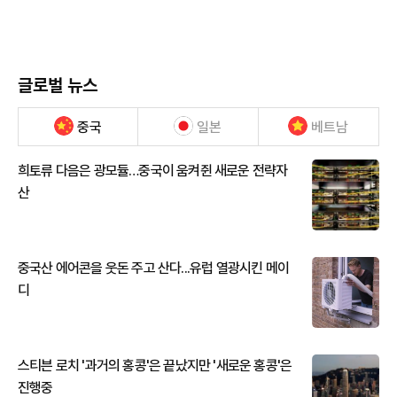
글로벌 뉴스
중국
일본
베트남
희토류 다음은 광모듈…중국이 움켜쥔 새로운 전략자
산
중국산 에어콘을 웃돈 주고 산다...유럽 열광시킨 메이
디
스티븐 로치 '과거의 홍콩'은 끝났지만 '새로운 홍콩'은
진행중