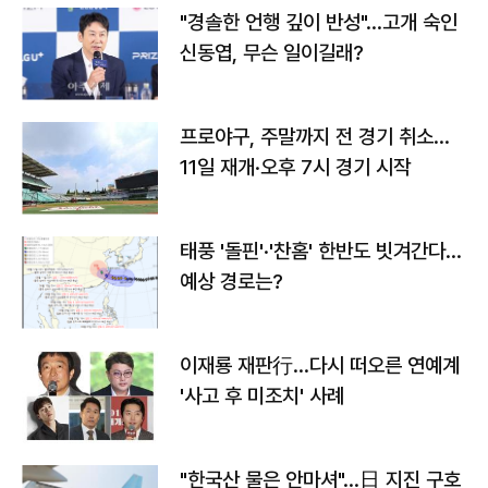
"경솔한 언행 깊이 반성"…고개 숙인
신동엽, 무슨 일이길래?
프로야구, 주말까지 전 경기 취소…
11일 재개·오후 7시 경기 시작
태풍 '돌핀'·'찬홈' 한반도 빗겨간다…
예상 경로는?
이재룡 재판行…다시 떠오른 연예계
'사고 후 미조치' 사례
"한국산 물은 안마셔"…日 지진 구호