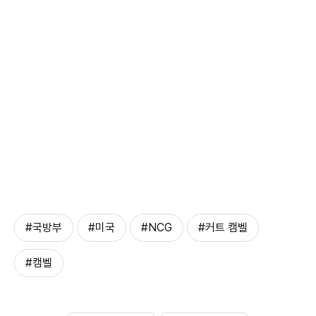
#국방부
#미국
#NCG
#커트 캠벨
#캠벨