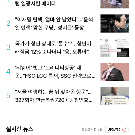
럽 열광시킨 메이디
"이재명 탄핵, 얼마 안 남았다"...'윤석
2
열 탄핵' 맞힌 무당, '성지글' 등장
국가가 청년 상대로 '통수'?...청년미
3
래적금 12% 준다더니 "응, 오류야"
'티웨이' 벗고 '트리니티항공' 새
4
옷…"FSC·LCC 틈새, SSC 전략으로
공략"
"서울 여행하는 꿈 뒤 찾아온 행운"…
5
327회차 연금복권720+ 당첨번호조
회 주목
실시간 뉴스
08.07 11:55
UPDATE