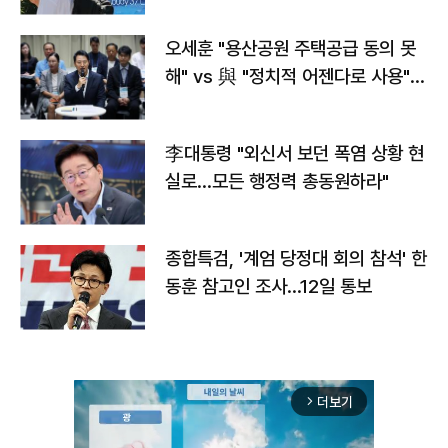
오세훈 "용산공원 주택공급 동의 못
해" vs 與 "정치적 어젠다로 사용"
맞불
李대통령 "외신서 보던 폭염 상황 현
실로…모든 행정력 총동원하라"
종합특검, '계엄 당정대 회의 참석' 한
동훈 참고인 조사...12일 통보
더보기
arrow_forward_ios