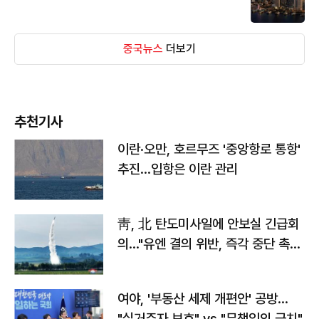
중국뉴스
더보기
추천기사
이란·오만, 호르무즈 '중앙항로 통항'
추진…입항은 이란 관리
靑, 北 탄도미사일에 안보실 긴급회
의…"유엔 결의 위반, 즉각 중단 촉
구"
여야, '부동산 세제 개편안' 공방…
"실거주자 보호" vs "무책임의 극치"