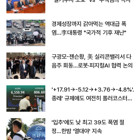
경제성장까지 갉아먹는 역대급 폭
염…李대통령 "국가적 기후 재난"
구광모-젠슨황, 美 실리콘밸리서 다
음주 회동…로봇·피지컬AI 협력 논의
'+17.91→-5.12→+3.76→-4.8%'…'
종레' 규제에도 여전히 롤러코스터
타는 코스피
'입추'에도 낮 최고 39도 폭염 절
정…한밤 '열대야' 지속