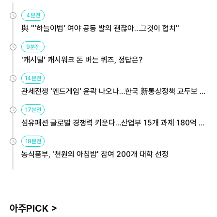
4분전
與 "'하늘이법' 여야 공동 발의 괜찮아…그것이 협치"
9분전
'캐시딜' 캐시워크 돈 버는 퀴즈, 정답은?
14분전
관세전쟁 '엔드게임' 윤곽 나오나…한국 新통상정책 교두보 활
용해야
17분전
섬유패션 글로벌 경쟁력 키운다…산업부 15개 과제 180억 지
원
18분전
농식품부, '천원의 아침밥' 참여 200개 대학 선정
아주PICK >