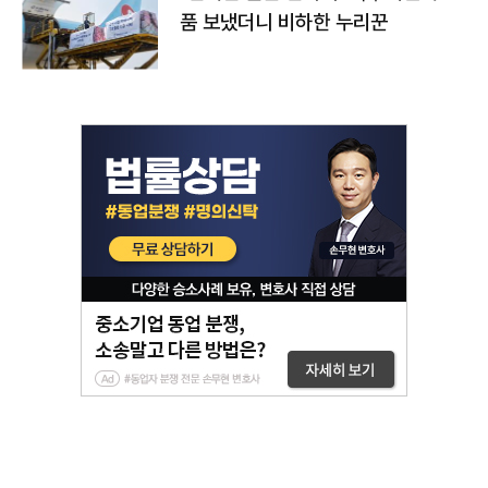
품 보냈더니 비하한 누리꾼