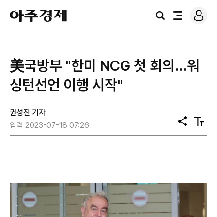
로
아
그
검
전
주
인
색
체
경
메
제
뉴
美국방부 "한미 NCG 첫 회의…워
싱턴선언 이행 시작"
권성진 기자
공
텍
입력 2023-07-18 07:26
유
스
트
크
기