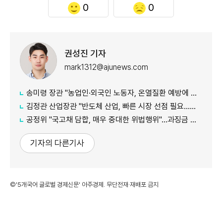
0
0
권성진 기자
mark1312@ajunews.com
송미령 장관 "농업인·외국인 노동자, 온열질환 예방에 가용자원 총동원"
김정관 산업장관 "반도체 산업, 빠른 시장 선점 필요…주52시간제 손봐야"
공정위 "국고채 담합, 매우 중대한 위법행위"...과징금 최대 15조원 전망
기자의 다른기사
©'5개국어 글로벌 경제신문' 아주경제. 무단전재·재배포 금지