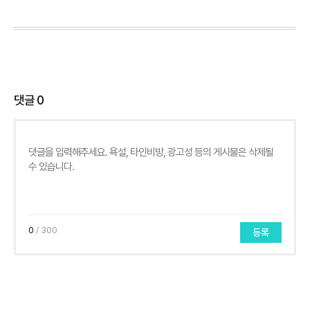
댓글
0
0
/ 300
등록