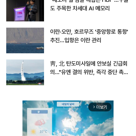
도 주목한 차세대 AI 메모리
이란·오만, 호르무즈 '중앙항로 통항'
추진…입항은 이란 관리
靑, 北 탄도미사일에 안보실 긴급회
의…"유엔 결의 위반, 즉각 중단 촉
구"
더보기
arrow_forward_ios