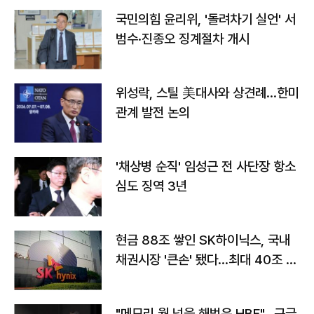
국민의힘 윤리위, '돌려차기 실언' 서
범수·진종오 징계절차 개시
위성락, 스틸 美대사와 상견례…한미
관계 발전 논의
'채상병 순직' 임성근 전 사단장 항소
심도 징역 3년
현금 88조 쌓인 SK하이닉스, 국내
채권시장 '큰손' 됐다…최대 40조 투
자
"메모리 월 넘을 해법은 HBF"…구글