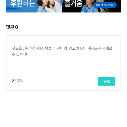
댓글
0
0
/ 300
등록