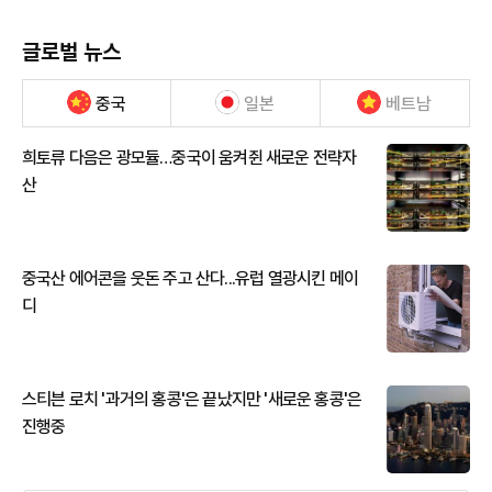
글로벌 뉴스
중국
일본
베트남
희토류 다음은 광모듈…중국이 움켜쥔 새로운 전략자
산
중국산 에어콘을 웃돈 주고 산다...유럽 열광시킨 메이
디
스티븐 로치 '과거의 홍콩'은 끝났지만 '새로운 홍콩'은
진행중