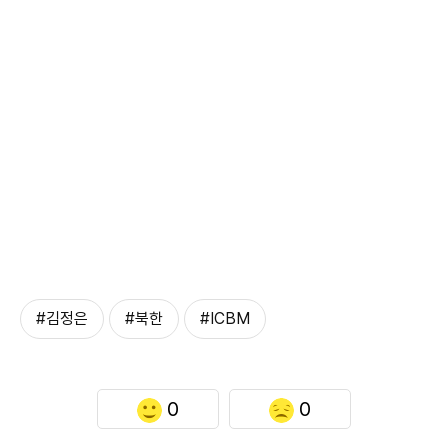
#김정은
#북한
#ICBM
0
0