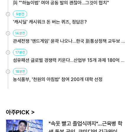
與 "'하늘이법' 여야 공동 발의 괜찮아…그것이 협치"
9분전
'캐시딜' 캐시워크 돈 버는 퀴즈, 정답은?
14분전
관세전쟁 '엔드게임' 윤곽 나오나…한국 新통상정책 교두보 활
용해야
17분전
섬유패션 글로벌 경쟁력 키운다…산업부 15개 과제 180억 지
원
18분전
농식품부, '천원의 아침밥' 참여 200개 대학 선정
아주PICK >
"속옷 빨고 졸업식까지"…근육병 학
생 돌본 공익, 코미디언 김규원이었