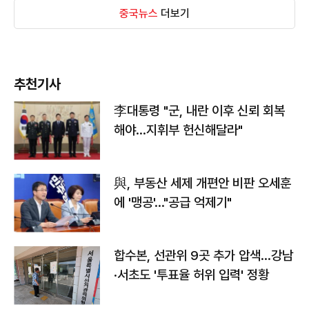
중국뉴스
더보기
추천기사
李대통령 "군, 내란 이후 신뢰 회복
해야…지휘부 헌신해달라"
與, 부동산 세제 개편안 비판 오세훈
에 '맹공'…"공급 억제기"
합수본, 선관위 9곳 추가 압색…강남
·서초도 '투표율 허위 입력' 정황