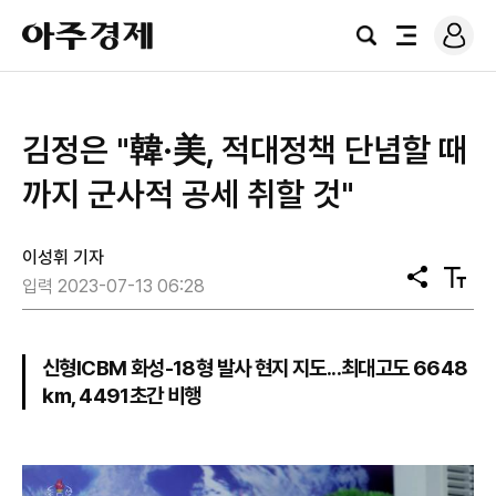
로
아
그
검
전
주
인
색
체
경
메
제
뉴
김정은 "韓·美, 적대정책 단념할 때
까지 군사적 공세 취할 것"
이성휘 기자
공
텍
입력 2023-07-13 06:28
유
스
트
크
기
신형ICBM 화성-18형 발사 현지 지도...최대고도 6648
㎞, 4491초간 비행