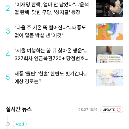
"이재명 탄핵, 얼마 안 남았다"...'윤석
2
열 탄핵' 맞힌 무당, '성지글' 등장
"다음 주 기온 뚝 떨어진다"…태풍도
3
없이 열돔 박살 낸 '이것'
"서울 여행하는 꿈 뒤 찾아온 행운"…
4
327회차 연금복권720+ 당첨번호조
회 주목
태풍 '돌핀'·'찬홈' 한반도 빗겨간다…
5
예상 경로는?
실시간 뉴스
08.07 16:16
UPDATE
4분전