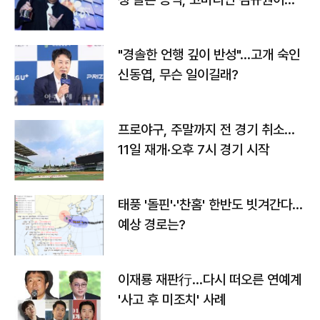
다
"경솔한 언행 깊이 반성"…고개 숙인
신동엽, 무슨 일이길래?
프로야구, 주말까지 전 경기 취소…
11일 재개·오후 7시 경기 시작
태풍 '돌핀'·'찬홈' 한반도 빗겨간다…
예상 경로는?
이재룡 재판行…다시 떠오른 연예계
'사고 후 미조치' 사례