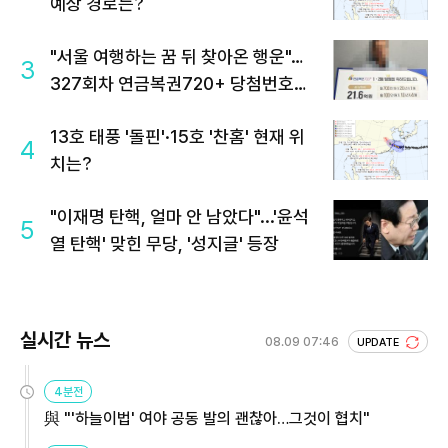
예상 경로는?
"서울 여행하는 꿈 뒤 찾아온 행운"…
3
327회차 연금복권720+ 당첨번호조
회 주목
13호 태풍 '돌핀'·15호 '찬홈' 현재 위
4
치는?
"이재명 탄핵, 얼마 안 남았다"...'윤석
5
열 탄핵' 맞힌 무당, '성지글' 등장
실시간 뉴스
08.09 07:46
UPDATE
4분전
與 "'하늘이법' 여야 공동 발의 괜찮아…그것이 협치"