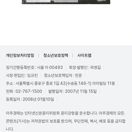
Unmute
개인정보처리방침
청소년보호정책
사이트맵
정기간행등록번호 : 서울 아 00493
회장·발행인 : 곽영길
사장·편집인 : 임규진
청소년보호책임자 : 전운
주소 : 서울특별시 종로구 종로 1길 42(수송동 146-1) 이마빌딩 11층
전화 : 02-767-1500
발행일자 : 2007년 11월 15일
등록일자 : 2008년 01월10일
아주경제는 인터넷신문윤리위원회 윤리강령을 준수합니다. 아주경제의 모든
콘텐츠(기사)는 저작권법의 보호를 받으며, 무단전재, 복사, 배포 등을 금지합
니다.