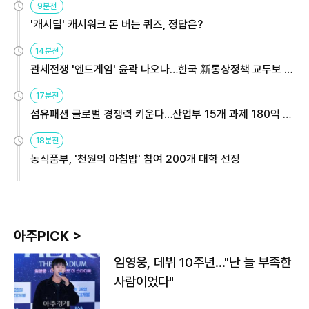
9분전
'캐시딜' 캐시워크 돈 버는 퀴즈, 정답은?
14분전
관세전쟁 '엔드게임' 윤곽 나오나…한국 新통상정책 교두보 활
용해야
17분전
섬유패션 글로벌 경쟁력 키운다…산업부 15개 과제 180억 지
원
18분전
농식품부, '천원의 아침밥' 참여 200개 대학 선정
아주PICK >
임영웅, 데뷔 10주년…"난 늘 부족한
사람이었다"