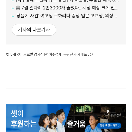
美 7월 일자리 2만3000개 줄었다…시장 예상 크게 밑돈 '고용 쇼크'
'장윤기 사건' 여고생 구하려다 중상 입은 고교생, 의상자 인정
기자의 다른기사
©'5개국어 글로벌 경제신문' 아주경제. 무단전재·재배포 금지