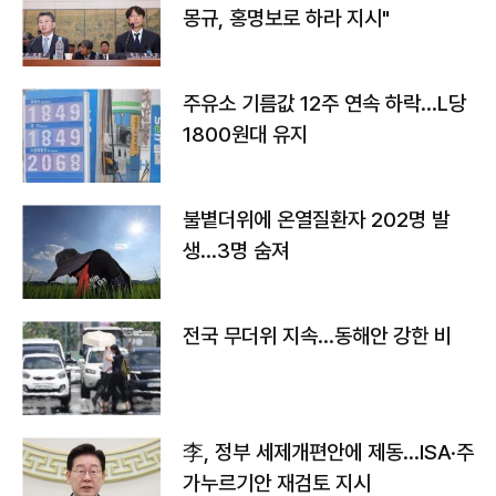
몽규, 홍명보로 하라 지시"
주유소 기름값 12주 연속 하락…L당
1800원대 유지
불볕더위에 온열질환자 202명 발
생…3명 숨져
전국 무더위 지속…동해안 강한 비
李, 정부 세제개편안에 제동…ISA·주
가누르기안 재검토 지시