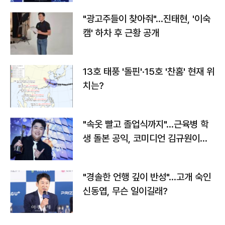
"광고주들이 찾아줘"…진태현, '이숙
캠' 하차 후 근황 공개
13호 태풍 '돌핀'·15호 '찬홈' 현재 위
치는?
"속옷 빨고 졸업식까지"…근육병 학
생 돌본 공익, 코미디언 김규원이었
다
"경솔한 언행 깊이 반성"…고개 숙인
신동엽, 무슨 일이길래?