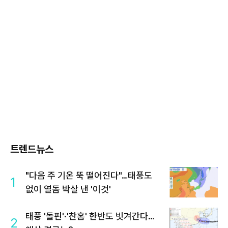
트렌드뉴스
"다음 주 기온 뚝 떨어진다"…태풍도
1
없이 열돔 박살 낸 '이것'
태풍 '돌핀'·'찬홈' 한반도 빗겨간다…
2