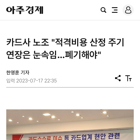
로
아
그
검
전
주
인
색
체
경
메
제
뉴
카드사 노조 "적격비용 산정 주기
연장은 눈속임…폐기해야"
한영훈 기자
공
텍
입력 2023-07-17 22:35
유
스
트
크
기