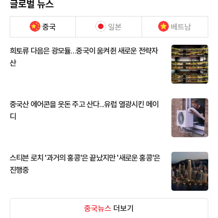
글로벌 뉴스
중국
일본
베트남
희토류 다음은 광모듈…중국이 움켜쥔 새로운 전략자
산
중국산 에어콘을 웃돈 주고 산다...유럽 열광시킨 메이
디
스티븐 로치 '과거의 홍콩'은 끝났지만 '새로운 홍콩'은
진행중
중국뉴스
더보기