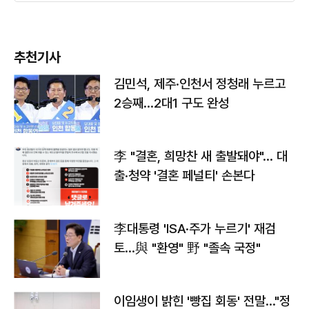
추천기사
김민석, 제주·인천서 정청래 누르고
2승째…2대1 구도 완성
李 "결혼, 희망찬 새 출발돼야"… 대
출·청약 '결혼 페널티' 손본다
李대통령 'ISA·주가 누르기' 재검
토…與 "환영" 野 "졸속 국정"
이임생이 밝힌 '빵집 회동' 전말…"정