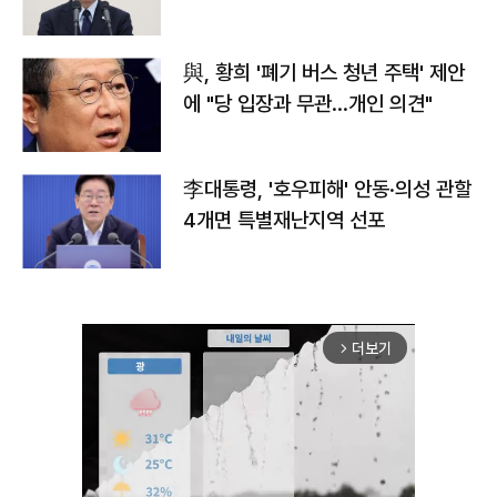
與, 황희 '폐기 버스 청년 주택' 제안
에 "당 입장과 무관…개인 의견"
李대통령, '호우피해' 안동·의성 관할
4개면 특별재난지역 선포
더보기
arrow_forward_ios