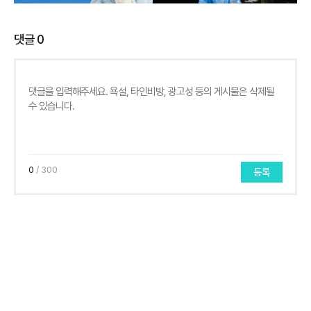
댓글
0
0
/ 300
등록