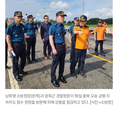
남화영 소방청장(왼쪽)과 윤희근 경찰청장이 16일 충북 오송 궁평 지
하차도 침수 현장을 방문해 피해 상황을 점검하고 있다. [사진=소방청]