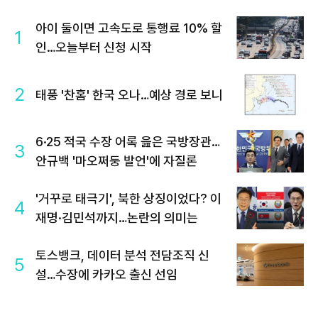
아이 둘이면 고속도로 통행료 10% 할
1
인…오늘부터 신청 시작
2
태풍 '찬홈' 한국 오나…예상 경로 보니
6·25 적국 수장 어록 읊은 국방장관…
3
안규백 '마오쩌둥 발언'에 자질론
'거꾸로 태극기', 북한 상징이었다? 이
4
재명·김민석까지…논란의 의미는
토스뱅크, 데이터 분석 전담조직 신
5
설…수장에 카카오 출신 선임