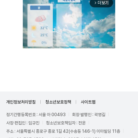
더보기
arrow_forward_ios
Unmute
개인정보처리방침
청소년보호정책
사이트맵
정기간행등록번호 : 서울 아 00493
회장·발행인 : 곽영길
사장·편집인 : 임규진
청소년보호책임자 : 전운
주소 : 서울특별시 종로구 종로 1길 42(수송동 146-1) 이마빌딩 11층