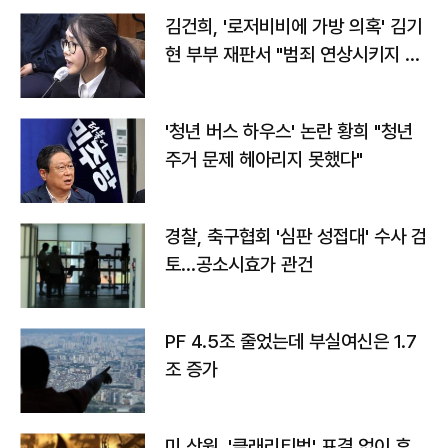
김건희, '로저비비에 가방 의혹' 김기
현 부부 재판서 "범죄 연상시키지 말
라"
'청년 버스 하우스' 논란 황희 "청년
주거 문제 헤아리지 못했다"
경찰, 축구협회 '심판 성접대' 수사 검
토…공소시효가 관건
PF 4.5조 줄었는데 부실여신은 1.7
조 증가
미 상원, '클래리티법' 표결 없이 휴