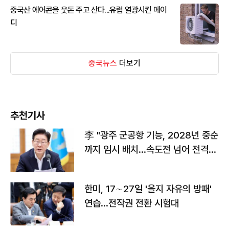
중국산 에어콘을 웃돈 주고 산다...유럽 열광시킨 메이
디
중국뉴스
더보기
추천기사
李 "광주 군공항 기능, 2028년 중순
까지 임시 배치…속도전 넘어 전격
전"
한미, 17∼27일 '을지 자유의 방패'
연습…전작권 전환 시험대