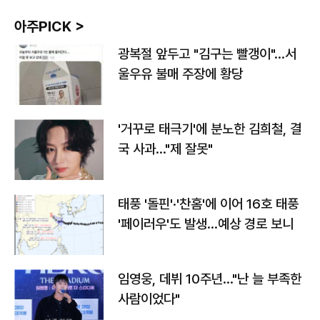
아주PICK >
광복절 앞두고 "김구는 빨갱이"…서
울우유 불매 주장에 황당
'거꾸로 태극기'에 분노한 김희철, 결
국 사과…"제 잘못"
태풍 '돌핀'·'찬홈'에 이어 16호 태풍
'페이러우'도 발생…예상 경로 보니
임영웅, 데뷔 10주년…"난 늘 부족한
사람이었다"