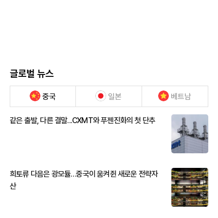
글로벌 뉴스
중국
일본
베트남
같은 출발, 다른 결말...CXMT와 푸젠진화의 첫 단추
희토류 다음은 광모듈…중국이 움켜쥔 새로운 전략자
산