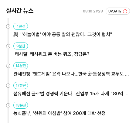
실시간 뉴스
08.10 21:28
UPDATE
4분전
與 "'하늘이법' 여야 공동 발의 괜찮아…그것이 협치"
9분전
'캐시딜' 캐시워크 돈 버는 퀴즈, 정답은?
14분전
관세전쟁 '엔드게임' 윤곽 나오나…한국 新통상정책 교두보 활
용해야
17분전
섬유패션 글로벌 경쟁력 키운다…산업부 15개 과제 180억 지
원
18분전
농식품부, '천원의 아침밥' 참여 200개 대학 선정