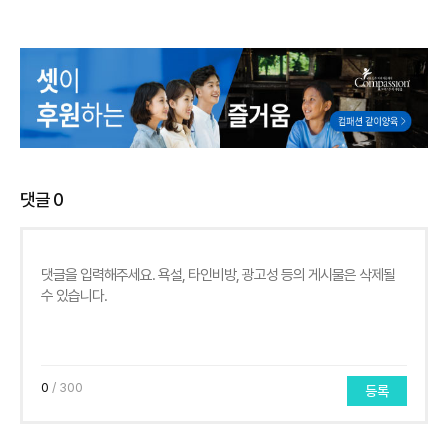
댓글
0
0
/ 300
등록