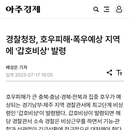
로
아
그
검
전
주
인
색
체
경
메
제
뉴
경찰청장, 호우피해·폭우예상 지역
에 '갑호비상' 발령
배성은 기자
공
텍
입력 2023-07-17 19:05
유
스
트
크
기
호우피해가 큰 충북·충남·경북·전북과 집중 호우가 예
상되는 경기남부·제주 지역 경찰관서에 최고단계 비상
령인 '갑호비상'이 발령됐다. 갑호비상이 발령되면 해
당 경찰관서 소속 경찰은 비상근무를 하면서 기능·관
할과 상관없이 긴급상황에 적극적으로 대처해야 한다.