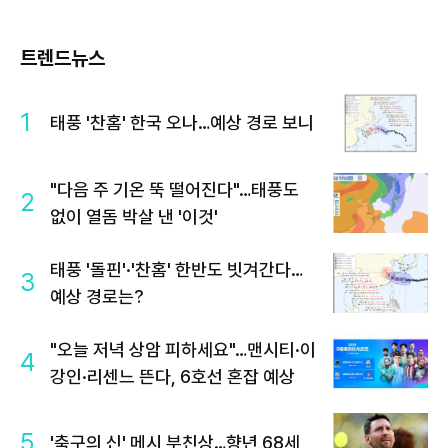
트렌드뉴스
1
태풍 '찬홈' 한국 오나…예상 경로 보니
"다음 주 기온 뚝 떨어진다"…태풍도
2
없이 열돔 박살 낸 '이것'
태풍 '돌핀'·'찬홈' 한반도 빗겨간다…
3
예상 경로는?
"오늘 저녁 상암 피하세요"…맨시티·이
4
강인·리센느 뜬다, 6호선 혼잡 예상
5
'축구의 신' 메시 부친상…향년 68세