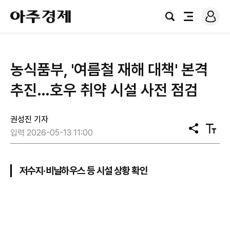
로
아
그
검
전
주
인
색
체
경
메
제
뉴
농식품부, '여름철 재해 대책' 본격
추진…호우 취약 시설 사전 점검
권성진 기자
공
텍
입력 2026-05-13 11:00
유
스
트
크
기
저수지·비닐하우스 등 시설 상황 확인