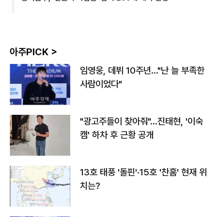
아주PICK >
임영웅, 데뷔 10주년…"난 늘 부족한
사람이었다"
"광고주들이 찾아줘"…진태현, '이숙
캠' 하차 후 근황 공개
13호 태풍 '돌핀'·15호 '찬홈' 현재 위
치는?