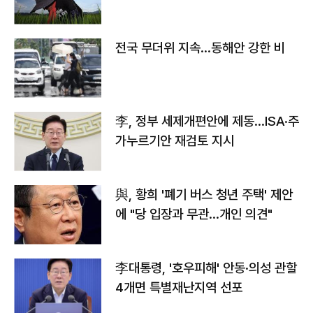
전국 무더위 지속…동해안 강한 비
李, 정부 세제개편안에 제동…ISA·주
가누르기안 재검토 지시
與, 황희 '폐기 버스 청년 주택' 제안
에 "당 입장과 무관…개인 의견"
李대통령, '호우피해' 안동·의성 관할
4개면 특별재난지역 선포