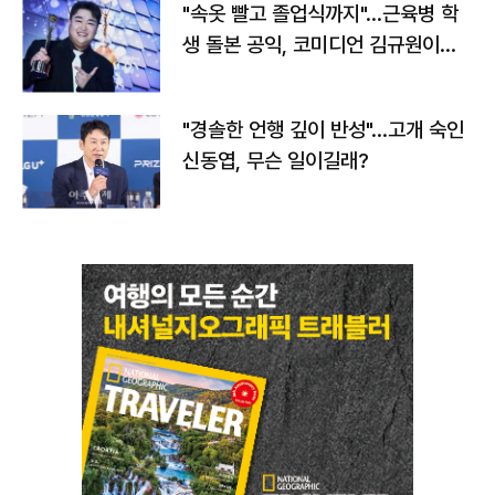
"속옷 빨고 졸업식까지"…근육병 학
생 돌본 공익, 코미디언 김규원이었
다
"경솔한 언행 깊이 반성"…고개 숙인
신동엽, 무슨 일이길래?