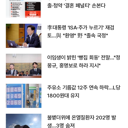
출·청약 '결혼 페널티' 손본다
李대통령 'ISA·주가 누르기' 재검
토…與 "환영" 野 "졸속 국정"
이임생이 밝힌 '빵집 회동' 전말…"정
몽규, 홍명보로 하라 지시"
주유소 기름값 12주 연속 하락…L당
1800원대 유지
불볕더위에 온열질환자 202명 발
생…3명 숨져