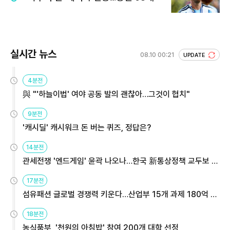
실시간 뉴스
08.10 00:21
UPDATE
4분전
與 "'하늘이법' 여야 공동 발의 괜찮아…그것이 협치"
9분전
'캐시딜' 캐시워크 돈 버는 퀴즈, 정답은?
14분전
관세전쟁 '엔드게임' 윤곽 나오나…한국 新통상정책 교두보 활
용해야
17분전
섬유패션 글로벌 경쟁력 키운다…산업부 15개 과제 180억 지
원
18분전
농식품부, '천원의 아침밥' 참여 200개 대학 선정