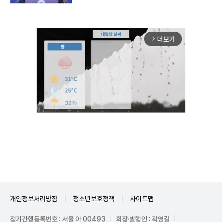
더보기
arrow_forward_ios
Unmute
개인정보처리방침
청소년보호정책
사이트맵
정기간행등록번호 : 서울 아 00493
회장·발행인 : 곽영길