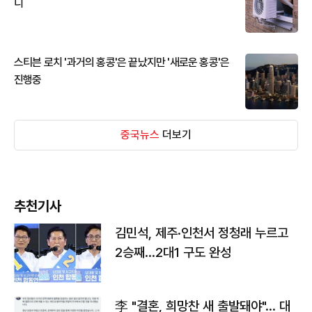
디
스티븐 로치 '과거의 홍콩'은 끝났지만 '새로운 홍콩'은
진행중
중국뉴스
더보기
추천기사
김민석, 제주·인천서 정청래 누르고
2승째…2대1 구도 완성
李 "결혼, 희망찬 새 출발돼야"… 대