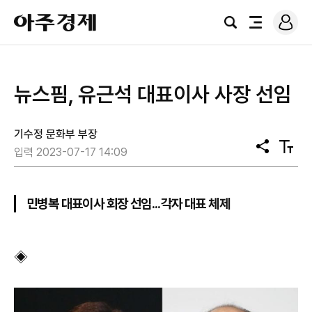
로
아
그
검
전
주
인
색
체
경
메
제
뉴
​뉴스핌, 유근석 대표이사 사장 선임
기수정 문화부 부장
공
텍
입력 2023-07-17 14:09
유
스
트
크
기
민병복 대표이사 회장 선임...각자 대표 체제
◈