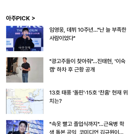
아주PICK >
임영웅, 데뷔 10주년…"난 늘 부족한
사람이었다"
"광고주들이 찾아줘"…진태현, '이숙
캠' 하차 후 근황 공개
13호 태풍 '돌핀'·15호 '찬홈' 현재 위
치는?
"속옷 빨고 졸업식까지"…근육병 학
생 돌본 공익, 코미디언 김규원이었