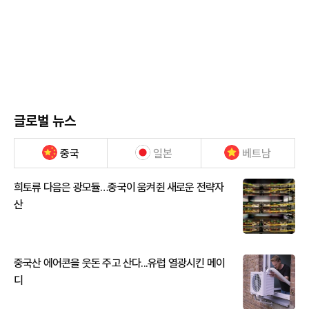
글로벌 뉴스
중국
일본
베트남
희토류 다음은 광모듈…중국이 움켜쥔 새로운 전략자
산
중국산 에어콘을 웃돈 주고 산다...유럽 열광시킨 메이
디