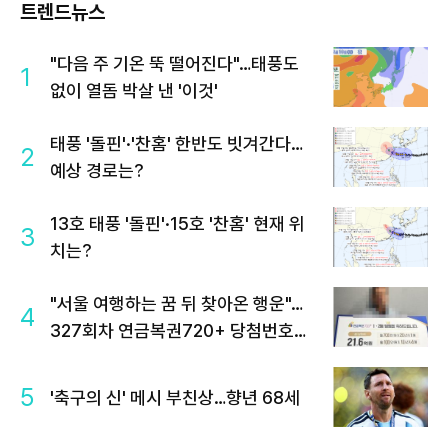
트렌드뉴스
"다음 주 기온 뚝 떨어진다"…태풍도
1
없이 열돔 박살 낸 '이것'
태풍 '돌핀'·'찬홈' 한반도 빗겨간다…
2
예상 경로는?
13호 태풍 '돌핀'·15호 '찬홈' 현재 위
3
치는?
"서울 여행하는 꿈 뒤 찾아온 행운"…
4
327회차 연금복권720+ 당첨번호조
회 주목
5
'축구의 신' 메시 부친상…향년 68세