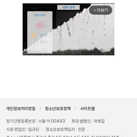
더보기
arrow_forward_ios
Unmute
개인정보처리방침
청소년보호정책
사이트맵
정기간행등록번호 : 서울 아 00493
회장·발행인 : 곽영길
사장·편집인 : 임규진
청소년보호책임자 : 전운