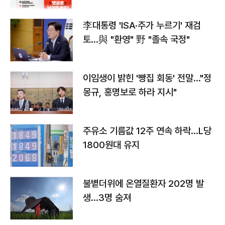
李대통령 'ISA·주가 누르기' 재검
토…與 "환영" 野 "졸속 국정"
이임생이 밝힌 '빵집 회동' 전말…"정
몽규, 홍명보로 하라 지시"
주유소 기름값 12주 연속 하락…L당
1800원대 유지
불볕더위에 온열질환자 202명 발
생…3명 숨져