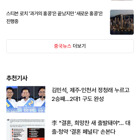
스티븐 로치 '과거의 홍콩'은 끝났지만 '새로운 홍콩'은
진행중
중국뉴스
더보기
추천기사
김민석, 제주·인천서 정청래 누르고
2승째…2대1 구도 완성
李 "결혼, 희망찬 새 출발돼야"… 대
출·청약 '결혼 페널티' 손본다