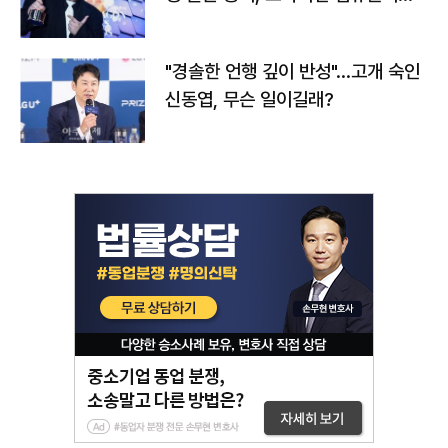
다
"경솔한 언행 깊이 반성"…고개 숙인
신동엽, 무슨 일이길래?