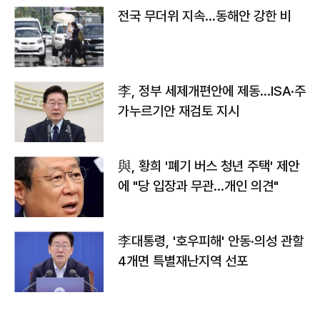
전국 무더위 지속…동해안 강한 비
李, 정부 세제개편안에 제동…ISA·주
가누르기안 재검토 지시
與, 황희 '폐기 버스 청년 주택' 제안
에 "당 입장과 무관…개인 의견"
李대통령, '호우피해' 안동·의성 관할
4개면 특별재난지역 선포