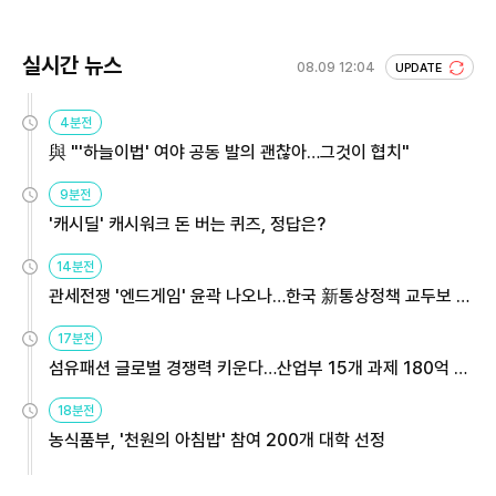
실시간 뉴스
08.09 12:04
UPDATE
4분전
與 "'하늘이법' 여야 공동 발의 괜찮아…그것이 협치"
9분전
'캐시딜' 캐시워크 돈 버는 퀴즈, 정답은?
14분전
관세전쟁 '엔드게임' 윤곽 나오나…한국 新통상정책 교두보 활
용해야
17분전
섬유패션 글로벌 경쟁력 키운다…산업부 15개 과제 180억 지
원
18분전
농식품부, '천원의 아침밥' 참여 200개 대학 선정