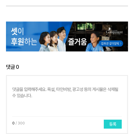
댓글
0
0
/ 300
등록