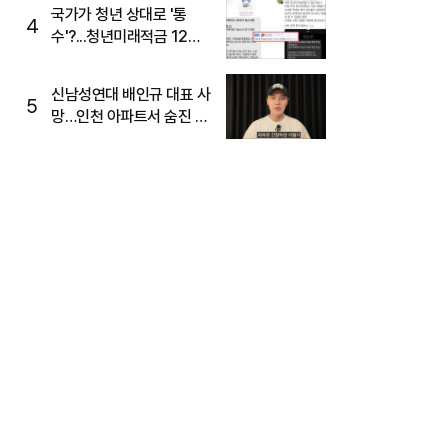
국가가 청년 상대로 '통
4
수'?...청년미래적금 12%
준다더니 "응, 오류야"
신남성연대 배인규 대표 사
5
망…인천 아파트서 숨진 채
발견