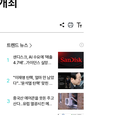
 개최
공
프
텍
유
린
스
트
트
크
기
트렌드 뉴스
샌디스크, AI 수요에 '매출
1
4.7배'…가이던스 실망에
'주가는 하락'
"이재명 탄핵, 얼마 안 남았
2
다"...'윤석열 탄핵' 맞힌 무
당, '성지글' 등장
중국산 에어콘을 웃돈 주고
3
산다...유럽 열광시킨 메이
디