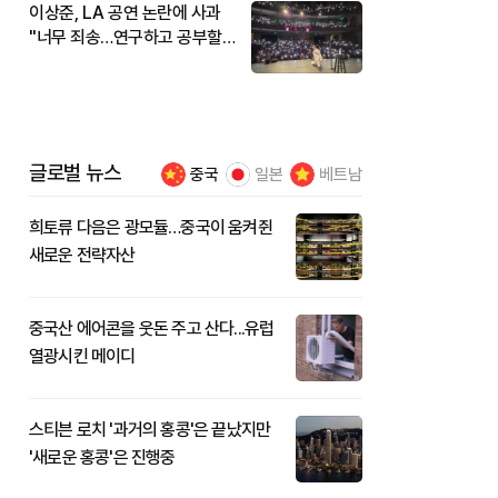
이상준, LA 공연 논란에 사과
"너무 죄송…연구하고 공부할
것"
글로벌 뉴스
중국
일본
베트남
희토류 다음은 광모듈…중국이 움켜쥔
새로운 전략자산
중국산 에어콘을 웃돈 주고 산다...유럽
열광시킨 메이디
스티븐 로치 '과거의 홍콩'은 끝났지만
'새로운 홍콩'은 진행중