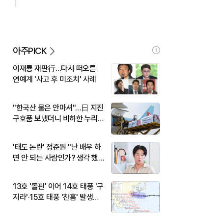
아주PICK
이재룡 재판行…다시 떠오른
연예계 '사고 후 미조치' 사례
"한국산 물은 안마셔"…日 지진
구호품 보냈더니 비하한 누리
꾼
'태도 논란' 정준원 "난 배우 하
면 안 되는 사람인가? 생각 했
다"
13호 '돌핀' 이어 14호 태풍 '구
지라'·15호 태풍 '찬홈' 발생…
현재 위치와 이동경로는?