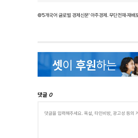
©'5개국어 글로벌 경제신문' 아주경제. 무단전재·재배
댓글
0