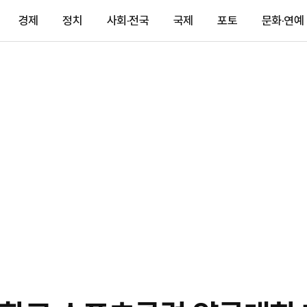
경제
정치
사회·전국
국제
포토
문화·연예