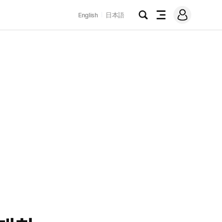
로
English
日本語
그
검
전
인
색
체
메
뉴