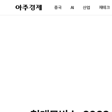
아
중국
AI
산업
재테크
주
경
제