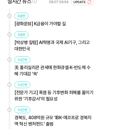
실시간 뉴스
08.07 06:04
UPDATE
5분전
[광화문뷰] K금융이 가야할 길
5분전
[박상병 칼럼] AI혁명과 국제 AI기구, 그리고
대한민국
1시간전
美 폴리실리콘 관세에 한화큐셀·K-반도체 수
혜 기대감 '쑥'
1시간전
[전문가 기고] 폭염 등 기후변화 피해를 줄이기
위한 '기후감사'의 필요성
1시간전
경북도, 408억원 규모 'IBK-에코프로 경북지
역 혁신 벤처펀드' 출범