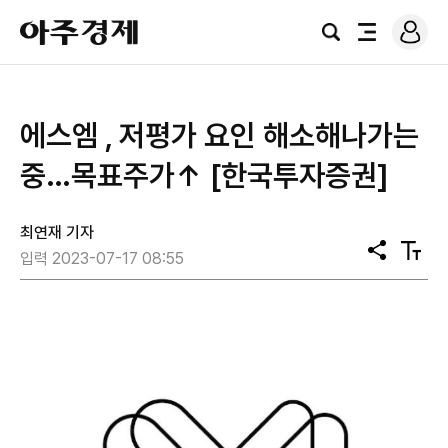
로
아
그
검
전
주
인
색
체
경
메
제
뉴
에스엠 , 저평가 요인 해소해나가는
중…목표주가↑ [한국투자증권]
최연재 기자
공
텍
입력 2023-07-17 08:55
유
스
트
크
기