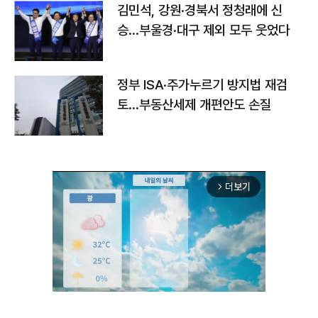
김민석, 강원·경북서 정청래에 신
승…부울경·대구 제외 모두 웃었다
정부 ISA·주가누르기 방지법 재검
토…부동산세제 개편안도 손질
더보기
arrow_forward_ios