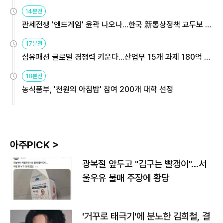
14분전
관세전쟁 '엔드게임' 윤곽 나오나…한국 新통상정책 교두보 활
용해야
17분전
섬유패션 글로벌 경쟁력 키운다…산업부 15개 과제 180억 지
원
18분전
농식품부, '천원의 아침밥' 참여 200개 대학 선정
아주PICK >
광복절 앞두고 "김구는 빨갱이"…서
울우유 불매 주장에 황당
'거꾸로 태극기'에 분노한 김희철, 결