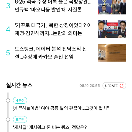
6·25 적국 수장 어록 읊은 국방장관…
3
안규백 '마오쩌둥 발언'에 자질론
'거꾸로 태극기', 북한 상징이었다? 이
4
재명·김민석까지…논란의 의미는
토스뱅크, 데이터 분석 전담조직 신
5
설…수장에 카카오 출신 선임
실시간 뉴스
08.10 20:55
UPDATE
4분전
與 "'하늘이법' 여야 공동 발의 괜찮아…그것이 협치"
9분전
'캐시딜' 캐시워크 돈 버는 퀴즈, 정답은?