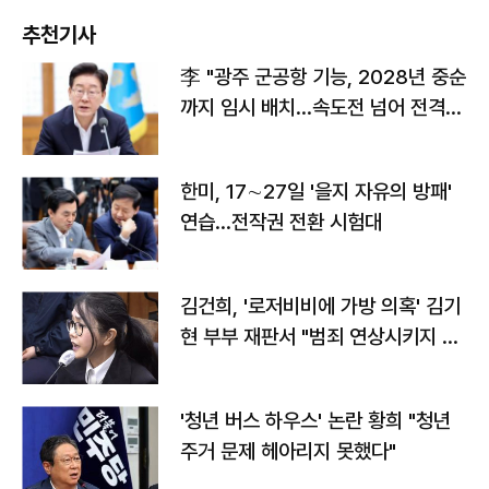
추천기사
李 "광주 군공항 기능, 2028년 중순
까지 임시 배치…속도전 넘어 전격
전"
한미, 17∼27일 '을지 자유의 방패'
연습…전작권 전환 시험대
김건희, '로저비비에 가방 의혹' 김기
현 부부 재판서 "범죄 연상시키지 말
라"
'청년 버스 하우스' 논란 황희 "청년
주거 문제 헤아리지 못했다"