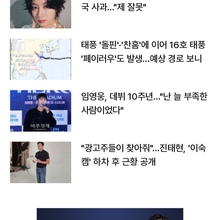
국 사과…"제 잘못"
태풍 '돌핀'·'찬홈'에 이어 16호 태풍
'페이러우'도 발생…예상 경로 보니
임영웅, 데뷔 10주년…"난 늘 부족한
사람이었다"
"광고주들이 찾아줘"…진태현, '이숙
캠' 하차 후 근황 공개