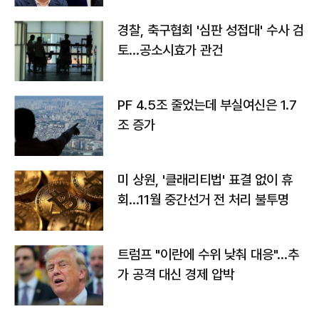
경찰, 축구협회 '심판 성접대' 수사 검
토…공소시효가 관건
PF 4.5조 줄었는데 부실여신은 1.7
조 증가
미 상원, '클래리티법' 표결 없이 휴
회…11월 중간선거 전 처리 불투명
트럼프 "이란에 수위 낮춰 대응"…추
가 공격 대신 경제 압박