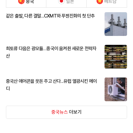
중국
일본
베트남
같은 출발, 다른 결말...CXMT와 푸젠진화의 첫 단추
희토류 다음은 광모듈…중국이 움켜쥔 새로운 전략자
산
중국산 에어콘을 웃돈 주고 산다...유럽 열광시킨 메이
디
중국뉴스
더보기