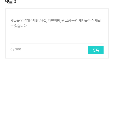
댓글
0
0
/ 300
등록