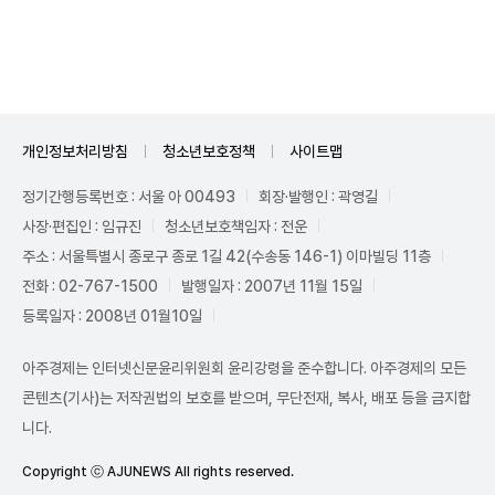
Unmute
개인정보처리방침
청소년보호정책
사이트맵
정기간행등록번호 : 서울 아 00493
회장·발행인 : 곽영길
사장·편집인 : 임규진
청소년보호책임자 : 전운
주소 : 서울특별시 종로구 종로 1길 42(수송동 146-1) 이마빌딩 11층
전화 : 02-767-1500
발행일자 : 2007년 11월 15일
등록일자 : 2008년 01월10일
아주경제는 인터넷신문윤리위원회 윤리강령을 준수합니다. 아주경제의 모든
콘텐츠(기사)는 저작권법의 보호를 받으며, 무단전재, 복사, 배포 등을 금지합
니다.
Copyright ⓒ AJUNEWS All rights reserved.