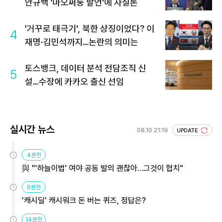
안규백 '마오쩌둥 발언'에 자질론
'거꾸로 태극기', 북한 상징이었다? 이
4
재명·김민석까지…논란의 의미는
토스뱅크, 데이터 분석 전담조직 신
5
설…수장에 카카오 출신 선임
실시간 뉴스
08.10 21:19
UPDATE
4분전
與 "'하늘이법' 여야 공동 발의 괜찮아…그것이 협치"
9분전
'캐시딜' 캐시워크 돈 버는 퀴즈, 정답은?
14분전