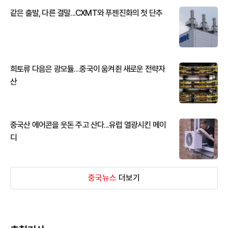
같은 출발, 다른 결말...CXMT와 푸젠진화의 첫 단추
희토류 다음은 광모듈…중국이 움켜쥔 새로운 전략자
산
중국산 에어콘을 웃돈 주고 산다...유럽 열광시킨 메이
디
중국뉴스
더보기