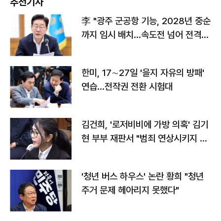
추천기사
李 "광주 군공항 기능, 2028년 중순
까지 임시 배치…속도전 넘어 전격
전"
한미, 17∼27일 '을지 자유의 방패'
연습…전작권 전환 시험대
김건희, '로저비비에 가방 의혹' 김기
현 부부 재판서 "범죄 연상시키지 말
라"
'청년 버스 하우스' 논란 황희 "청년
주거 문제 헤아리지 못했다"