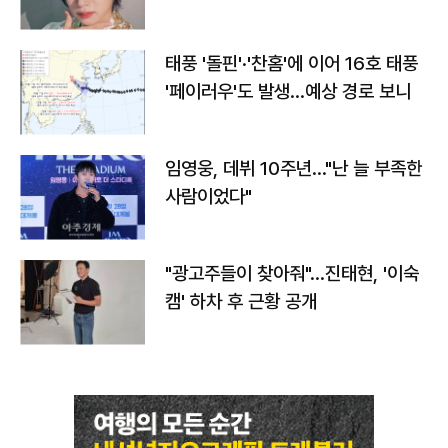
태풍 '돌핀'·'찬홈'에 이어 16호 태풍
'페이러우'도 발생…예상 경로 보니
임영웅, 데뷔 10주년…"난 늘 부족한
사람이었다"
"광고주들이 찾아줘"…진태현, '이숙
캠' 하차 후 근황 공개