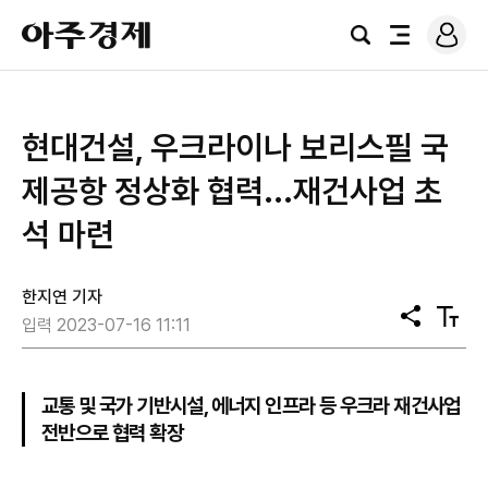
로
아
그
검
전
주
인
색
체
경
메
제
뉴
현대건설, 우크라이나 보리스필 국
제공항 정상화 협력...재건사업 초
석 마련
한지연 기자
공
텍
입력 2023-07-16 11:11
유
스
트
크
기
교통 및 국가 기반시설, 에너지 인프라 등 우크라 재건사업
전반으로 협력 확장