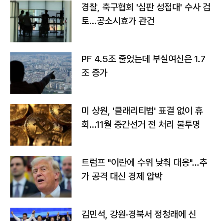
경찰, 축구협회 '심판 성접대' 수사 검
토…공소시효가 관건
PF 4.5조 줄었는데 부실여신은 1.7
조 증가
미 상원, '클래리티법' 표결 없이 휴
회…11월 중간선거 전 처리 불투명
트럼프 "이란에 수위 낮춰 대응"…추
가 공격 대신 경제 압박
김민석, 강원·경북서 정청래에 신