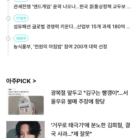
관세전쟁 '엔드게임' 윤곽 나오나…한국 新통상정책 교두보 활
용해야
17분전
섬유패션 글로벌 경쟁력 키운다…산업부 15개 과제 180억 지
원
18분전
농식품부, '천원의 아침밥' 참여 200개 대학 선정
아주PICK >
광복절 앞두고 "김구는 빨갱이"…서
울우유 불매 주장에 황당
'거꾸로 태극기'에 분노한 김희철, 결
국 사과…"제 잘못"