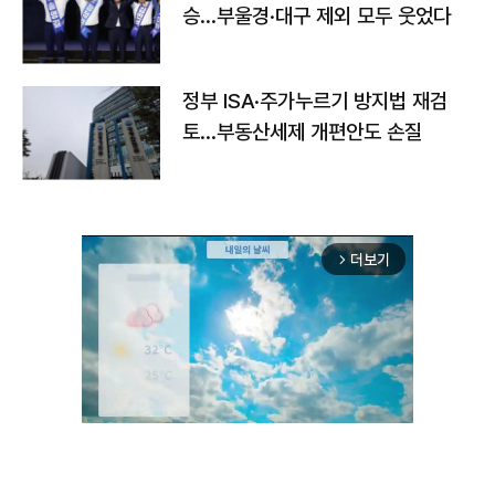
승…부울경·대구 제외 모두 웃었다
정부 ISA·주가누르기 방지법 재검
토…부동산세제 개편안도 손질
더보기
arrow_forward_ios
Unmute