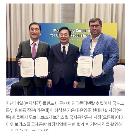
지난 14일(현지시간) 폴란드 바르샤바 인터콘티넨탈 호텔에서 국토교
통부 원희룡 장관(가운데)이 참석한 가운데 윤영준 현대건설 사장(왼
쪽)과 올렉시 두브레브스키 보리스필 국제공항공사 사장(오른쪽)이 키
이우 보리스필 국제공항 확장사업에 관한 협약 후 기념사진을 촬영하