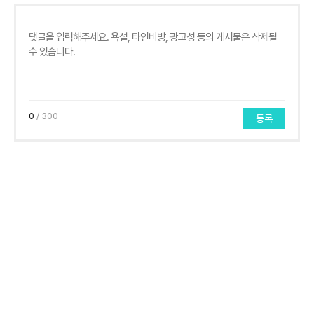
0
/ 300
등록