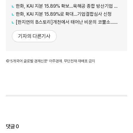
한화, KAI 지분 15.89% 확보…육해공 종합 방산기업 도약
한화, KAI 지분 15.89%로 확대…기업결합심사 신청
[한지연의 B스토리]개천에서 태어난 비운의 코뿔소…中 자본 얻고 'K-Jeep' 도약할까
기자의 다른기사
©'5개국어 글로벌 경제신문' 아주경제. 무단전재·재배포 금지
댓글
0