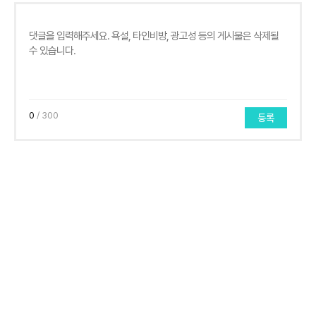
0
/ 300
등록