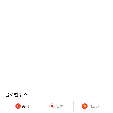
글로벌 뉴스
중국
일본
베트남