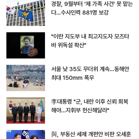
경찰, 9월부터 '제 가족 사건' 못 맡는
다…수사인력 881명 보강
"이란 지도부 내 최고지도자 모즈타
바 위독설 확산"
서울 낮 35도 무더위 계속…동해안
최대 150㎜ 폭우
李대통령 "군, 내란 이후 신뢰 회복
해야…지휘부 헌신해달라"
與, 부동산 세제 개편안 비판 오세훈