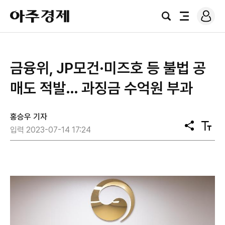
로
아
그
검
전
주
인
색
체
경
메
제
뉴
금융위, JP모건·미즈호 등 불법 공
매도 적발… 과징금 수억원 부과
홍승우 기자
공
텍
입력 2023-07-14 17:24
유
스
트
크
기