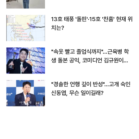
13호 태풍 '돌핀'·15호 '찬홈' 현재 위
치는?
"속옷 빨고 졸업식까지"…근육병 학
생 돌본 공익, 코미디언 김규원이었
다
"경솔한 언행 깊이 반성"…고개 숙인
신동엽, 무슨 일이길래?