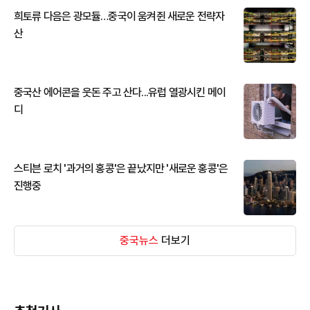
희토류 다음은 광모듈…중국이 움켜쥔 새로운 전략자
산
중국산 에어콘을 웃돈 주고 산다...유럽 열광시킨 메이
디
스티븐 로치 '과거의 홍콩'은 끝났지만 '새로운 홍콩'은
진행중
중국뉴스
더보기