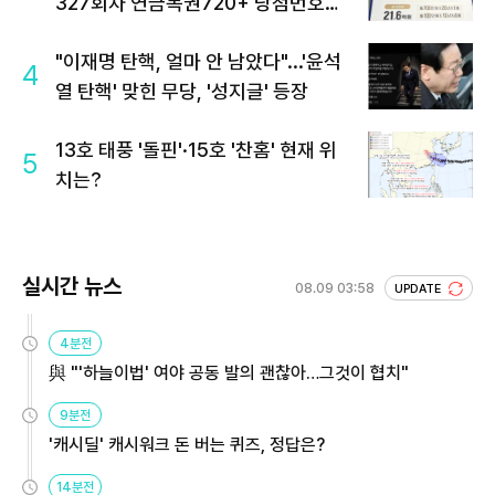
327회차 연금복권720+ 당첨번호조
회 주목
"이재명 탄핵, 얼마 안 남았다"...'윤석
4
열 탄핵' 맞힌 무당, '성지글' 등장
13호 태풍 '돌핀'·15호 '찬홈' 현재 위
5
치는?
실시간 뉴스
08.09 03:58
UPDATE
4분전
與 "'하늘이법' 여야 공동 발의 괜찮아…그것이 협치"
9분전
'캐시딜' 캐시워크 돈 버는 퀴즈, 정답은?
14분전