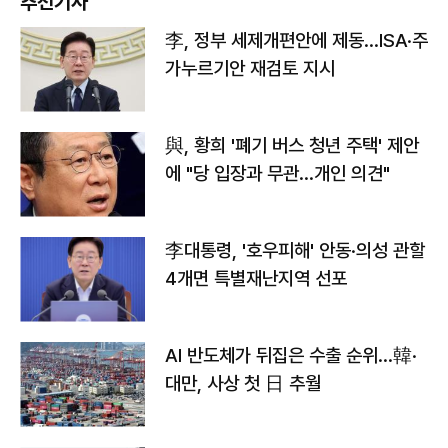
추천기사
李, 정부 세제개편안에 제동…ISA·주
가누르기안 재검토 지시
與, 황희 '폐기 버스 청년 주택' 제안
에 "당 입장과 무관…개인 의견"
李대통령, '호우피해' 안동·의성 관할
4개면 특별재난지역 선포
AI 반도체가 뒤집은 수출 순위…韓·
대만, 사상 첫 日 추월