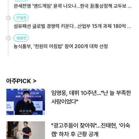
관세전쟁 '엔드게임' 윤곽 나오나…한국 新통상정책 교두보 활
용해야
17분전
섬유패션 글로벌 경쟁력 키운다…산업부 15개 과제 180억 지
원
18분전
농식품부, '천원의 아침밥' 참여 200개 대학 선정
아주PICK >
임영웅, 데뷔 10주년…"난 늘 부족한
사람이었다"
"광고주들이 찾아줘"…진태현, '이숙
캠' 하차 후 근황 공개