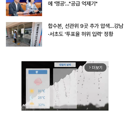
에 '맹공'…"공급 억제기"
합수본, 선관위 9곳 추가 압색…강남
·서초도 '투표율 허위 입력' 정황
더보기
arrow_forward_ios
Mute