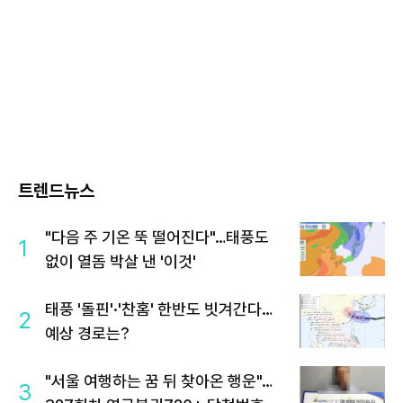
트렌드뉴스
"다음 주 기온 뚝 떨어진다"…태풍도
1
없이 열돔 박살 낸 '이것'
태풍 '돌핀'·'찬홈' 한반도 빗겨간다…
2
예상 경로는?
"서울 여행하는 꿈 뒤 찾아온 행운"…
3