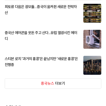
희토류 다음은 광모듈…중국이 움켜쥔 새로운 전략자
산
중국산 에어콘을 웃돈 주고 산다...유럽 열광시킨 메이
디
스티븐 로치 '과거의 홍콩'은 끝났지만 '새로운 홍콩'은
진행중
중국뉴스
더보기