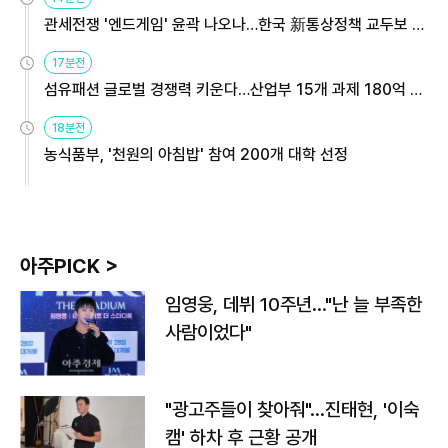
관세전쟁 '엔드게임' 윤곽 나오나…한국 新통상정책 교두보 활
용해야
17분전
섬유패션 글로벌 경쟁력 키운다…산업부 15개 과제 180억 지
원
18분전
농식품부, '천원의 아침밥' 참여 200개 대학 선정
아주PICK >
임영웅, 데뷔 10주년…"난 늘 부족한
사람이었다"
"광고주들이 찾아줘"…진태현, '이숙
캠' 하차 후 근황 공개