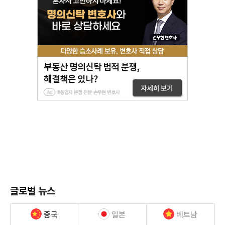
글로벌 뉴스
중국
일본
베트남