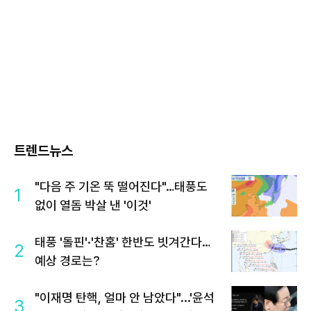
트렌드뉴스
"다음 주 기온 뚝 떨어진다"…태풍도
1
없이 열돔 박살 낸 '이것'
태풍 '돌핀'·'찬홈' 한반도 빗겨간다…
2
예상 경로는?
"이재명 탄핵, 얼마 안 남았다"...'윤석
3