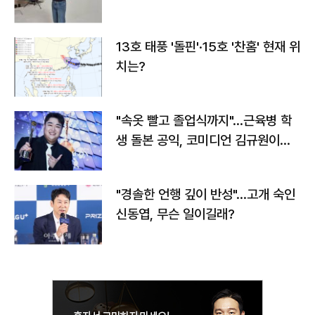
13호 태풍 '돌핀'·15호 '찬홈' 현재 위
치는?
"속옷 빨고 졸업식까지"…근육병 학
생 돌본 공익, 코미디언 김규원이었
다
"경솔한 언행 깊이 반성"…고개 숙인
신동엽, 무슨 일이길래?