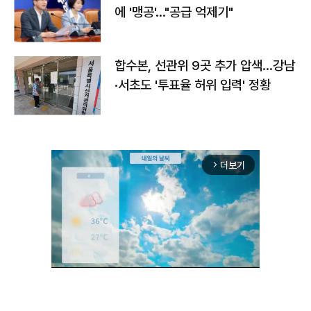
에 '맹공'…"공급 억제기"
합수본, 선관위 9곳 추가 압색…강남
·서초도 '투표율 허위 입력' 정황
더보기
arrow_forward_ios
Unmute