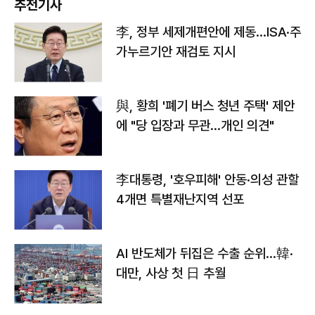
추천기사
李, 정부 세제개편안에 제동…ISA·주
가누르기안 재검토 지시
與, 황희 '폐기 버스 청년 주택' 제안
에 "당 입장과 무관…개인 의견"
李대통령, '호우피해' 안동·의성 관할
4개면 특별재난지역 선포
AI 반도체가 뒤집은 수출 순위…韓·
대만, 사상 첫 日 추월