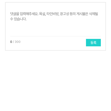
0
/ 300
등록