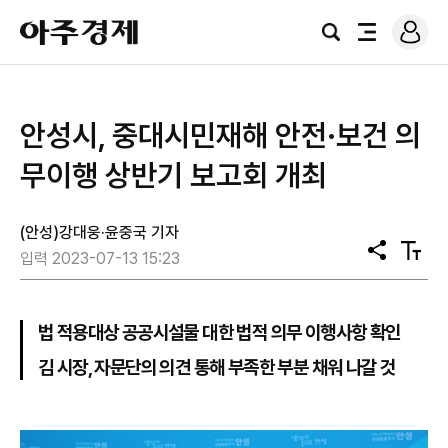
로
아
그
검
전
주
인
색
체
경
메
제
뉴
안성시, 중대시민재해 안전·보건 의
무이행 상반기 보고회 개최
(안성)강대웅·윤중국 기자
공
텍
입력 2023-07-13 15:23
유
스
트
크
기
법 적용대상 공공시설물 대한 법적 의무 이행사항 확인
김 시장, 자문단의 의견 통해 부족한 부분 채워 나갈 것