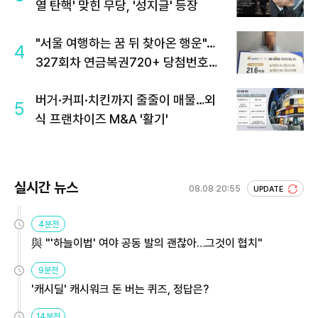
열 탄핵' 맞힌 무당, '성지글' 등장
"서울 여행하는 꿈 뒤 찾아온 행운"…
4
327회차 연금복권720+ 당첨번호조
회 주목
버거·커피·치킨까지 줄줄이 매물…외
5
식 프랜차이즈 M&A '활기'
실시간 뉴스
08.08 20:55
UPDATE
4분전
與 "'하늘이법' 여야 공동 발의 괜찮아…그것이 협치"
9분전
'캐시딜' 캐시워크 돈 버는 퀴즈, 정답은?
14분전