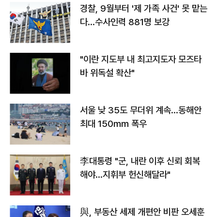
경찰, 9월부터 '제 가족 사건' 못 맡는
다…수사인력 881명 보강
"이란 지도부 내 최고지도자 모즈타
바 위독설 확산"
서울 낮 35도 무더위 계속…동해안
최대 150㎜ 폭우
李대통령 "군, 내란 이후 신뢰 회복
해야…지휘부 헌신해달라"
與, 부동산 세제 개편안 비판 오세훈