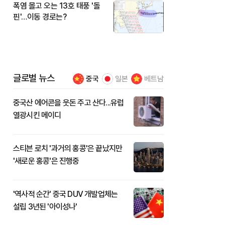
폭염 몰고 오는 13호 태풍 '돌
핀'…이동 경로는?
글로벌 뉴스
중국
일본
베트남
중국산 에어콘을 웃돈 주고 산다...유럽
열광시킨 메이디
스티븐 로치 '과거의 홍콩'은 끝났지만
'새로운 홍콩'은 진행중
'역사적 순간' 중국 DUV 개발업체는
설립 3년된 '아이성나'