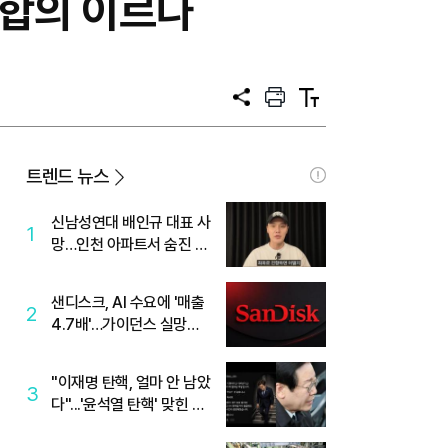
 합의 이르나
공
프
텍
유
린
스
트
트
크
기
트렌드 뉴스
신남성연대 배인규 대표 사
1
망…인천 아파트서 숨진 채
발견
샌디스크, AI 수요에 '매출
2
4.7배'…가이던스 실망에
'주가는 하락'
"이재명 탄핵, 얼마 안 남았
3
다"...'윤석열 탄핵' 맞힌 무
당, '성지글' 등장