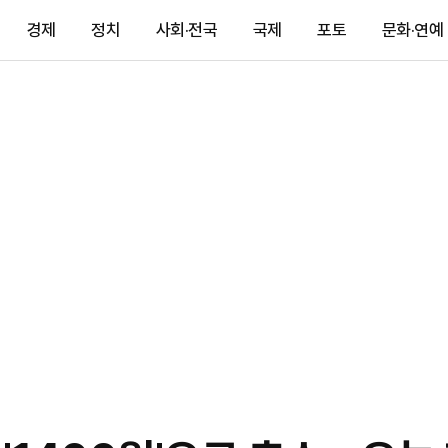
경제
정치
사회·전국
국제
포토
문화·연예