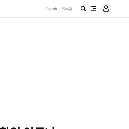
로
English
日本語
그
검
전
인
색
체
메
뉴