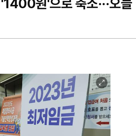
'1400원'으로 축소···오늘
이
미
지
확
대