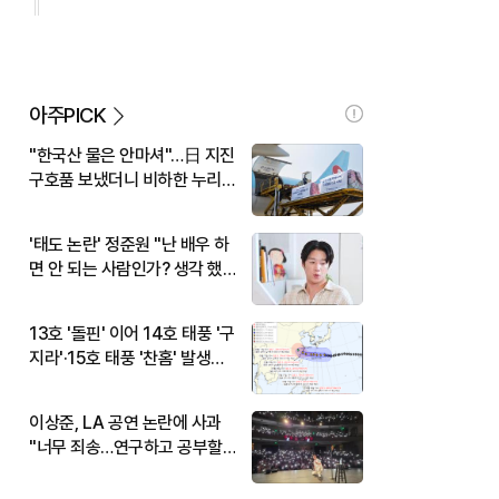
아주PICK
"한국산 물은 안마셔"…日 지진
구호품 보냈더니 비하한 누리
꾼
'태도 논란' 정준원 "난 배우 하
면 안 되는 사람인가? 생각 했
다"
13호 '돌핀' 이어 14호 태풍 '구
지라'·15호 태풍 '찬홈' 발생…
현재 위치와 이동경로는?
이상준, LA 공연 논란에 사과
"너무 죄송…연구하고 공부할
것"