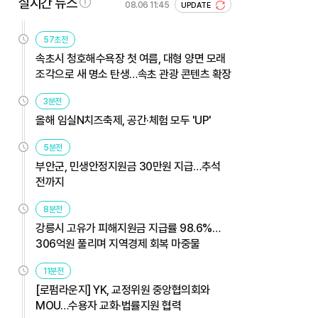
실시간 뉴스
08.06 11:45
UPDATE
57초전
속초시 청호해수욕장 첫 여름, 대형 양면 모래
조각으로 새 명소 탄생…속초 관광 콘텐츠 확장
3분전
올해 임실N치즈축제, 공간·체험 모두 'UP'
5분전
부안군, 민생안정지원금 30만원 지급…추석
전까지
8분전
강릉시 고유가 피해지원금 지급률 98.6%…
306억원 풀리며 지역경제 회복 마중물
11분전
[로펌라운지] YK, 교정위원 중앙협의회와
MOU…수용자 교화·법률지원 협력