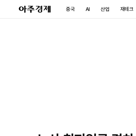
아
중국
AI
산업
재테크
주
경
제