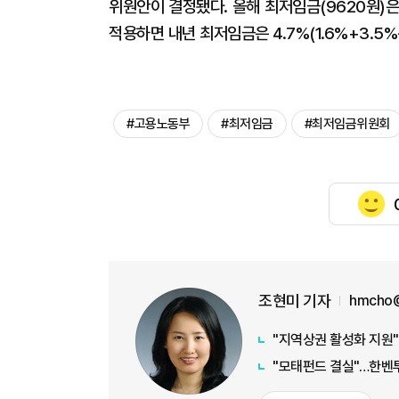
위원안이 결정됐다. 올해 최저임금(9620원)은 '
적용하면 내년 최저임금은 4.7%(1.6%+3.5%-
#고용노동부
#최저임금
#최저임금위원회
조현미 기자
hmcho@
"지역상권 활성화 지원"
"모태펀드 결실"…한벤