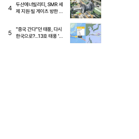
두산에너빌리티, SMR 세
4
제 지원·빌 게이츠 방한 기
대에 5%대 강세
"중국 간다"던 태풍, 다시
5
한국으로?...13호 태풍 '돌
핀' 방향 급전환