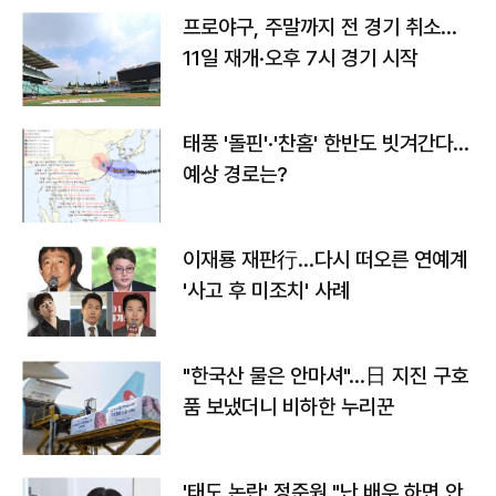
프로야구, 주말까지 전 경기 취소…
11일 재개·오후 7시 경기 시작
태풍 '돌핀'·'찬홈' 한반도 빗겨간다…
예상 경로는?
이재룡 재판行…다시 떠오른 연예계
'사고 후 미조치' 사례
"한국산 물은 안마셔"…日 지진 구호
품 보냈더니 비하한 누리꾼
'태도 논란' 정준원 "난 배우 하면 안