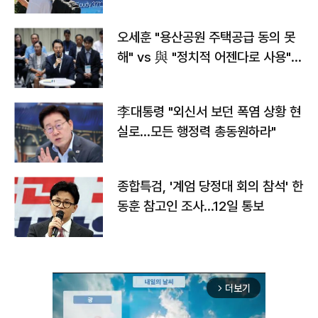
오세훈 "용산공원 주택공급 동의 못
해" vs 與 "정치적 어젠다로 사용"
맞불
李대통령 "외신서 보던 폭염 상황 현
실로…모든 행정력 총동원하라"
종합특검, '계엄 당정대 회의 참석' 한
동훈 참고인 조사...12일 통보
더보기
arrow_forward_ios