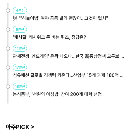
4분전
與 "'하늘이법' 여야 공동 발의 괜찮아…그것이 협치"
9분전
'캐시딜' 캐시워크 돈 버는 퀴즈, 정답은?
14분전
관세전쟁 '엔드게임' 윤곽 나오나…한국 新통상정책 교두보 활
용해야
17분전
섬유패션 글로벌 경쟁력 키운다…산업부 15개 과제 180억 지
원
18분전
농식품부, '천원의 아침밥' 참여 200개 대학 선정
아주PICK >