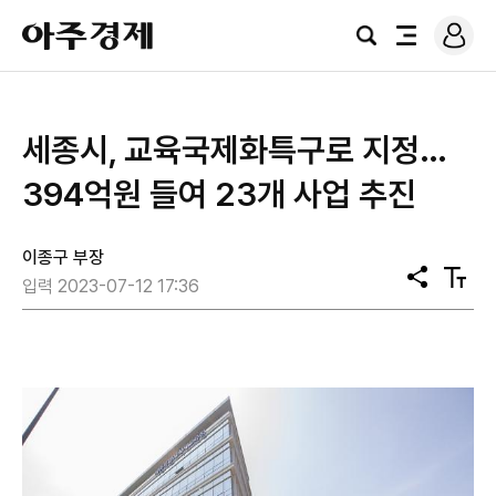
로
아
그
검
전
주
인
색
체
경
메
제
뉴
세종시, 교육국제화특구로 지정…
394억원 들여 23개 사업 추진
이종구 부장
공
텍
입력 2023-07-12 17:36
유
스
트
크
기