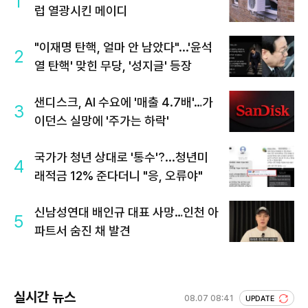
1
럽 열광시킨 메이디
"이재명 탄핵, 얼마 안 남았다"...'윤석
2
열 탄핵' 맞힌 무당, '성지글' 등장
샌디스크, AI 수요에 '매출 4.7배'…가
3
이던스 실망에 '주가는 하락'
국가가 청년 상대로 '통수'?...청년미
4
래적금 12% 준다더니 "응, 오류야"
신남성연대 배인규 대표 사망…인천 아
5
파트서 숨진 채 발견
실시간 뉴스
08.07 08:41
UPDATE