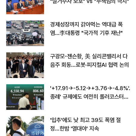
"실거주자 보호" vs "무책임의 극치"
경제성장까지 갉아먹는 역대급 폭
염…李대통령 "국가적 기후 재난"
구광모-젠슨황, 美 실리콘밸리서 다
음주 회동…로봇·피지컬AI 협력 논의
'+17.91→-5.12→+3.76→-4.8%'…'
종레' 규제에도 여전히 롤러코스터
타는 코스피
'입추'에도 낮 최고 39도 폭염 절
정…한밤 '열대야' 지속