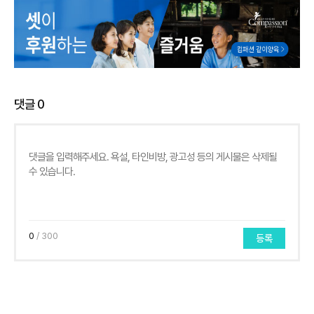
댓글
0
0
/ 300
등록