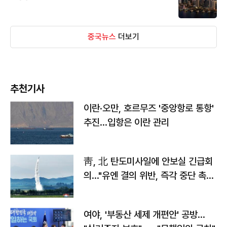
중국뉴스
더보기
추천기사
이란·오만, 호르무즈 '중앙항로 통항'
추진…입항은 이란 관리
靑, 北 탄도미사일에 안보실 긴급회
의…"유엔 결의 위반, 즉각 중단 촉
구"
여야, '부동산 세제 개편안' 공방…