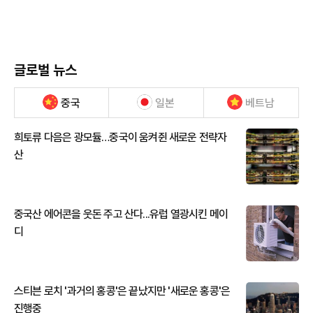
글로벌 뉴스
중국
일본
베트남
희토류 다음은 광모듈…중국이 움켜쥔 새로운 전략자
산
중국산 에어콘을 웃돈 주고 산다...유럽 열광시킨 메이
디
스티븐 로치 '과거의 홍콩'은 끝났지만 '새로운 홍콩'은
진행중