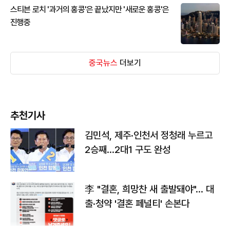
스티븐 로치 '과거의 홍콩'은 끝났지만 '새로운 홍콩'은
진행중
중국뉴스
더보기
추천기사
김민석, 제주·인천서 정청래 누르고
2승째…2대1 구도 완성
李 "결혼, 희망찬 새 출발돼야"… 대
출·청약 '결혼 페널티' 손본다