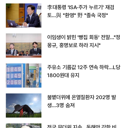
李대통령 'ISA·주가 누르기' 재검
토…與 "환영" 野 "졸속 국정"
이임생이 밝힌 '빵집 회동' 전말…"정
몽규, 홍명보로 하라 지시"
주유소 기름값 12주 연속 하락…L당
1800원대 유지
불볕더위에 온열질환자 202명 발
생…3명 숨져
전국 무더위 지속…동해안 강한 비