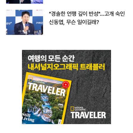
"경솔한 언행 깊이 반성"…고개 숙인
신동엽, 무슨 일이길래?