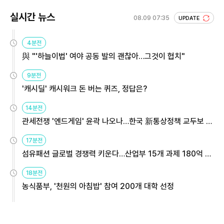
실시간 뉴스
08.09 07:35
UPDATE
4분전
與 "'하늘이법' 여야 공동 발의 괜찮아…그것이 협치"
9분전
'캐시딜' 캐시워크 돈 버는 퀴즈, 정답은?
14분전
관세전쟁 '엔드게임' 윤곽 나오나…한국 新통상정책 교두보 활
용해야
17분전
섬유패션 글로벌 경쟁력 키운다…산업부 15개 과제 180억 지
원
18분전
농식품부, '천원의 아침밥' 참여 200개 대학 선정