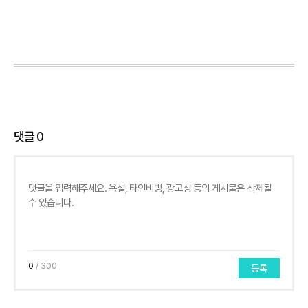
댓글
0
0
/ 300
등록