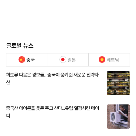
글로벌 뉴스
중국
일본
베트남
희토류 다음은 광모듈…중국이 움켜쥔 새로운 전략자
산
중국산 에어콘을 웃돈 주고 산다...유럽 열광시킨 메이
디