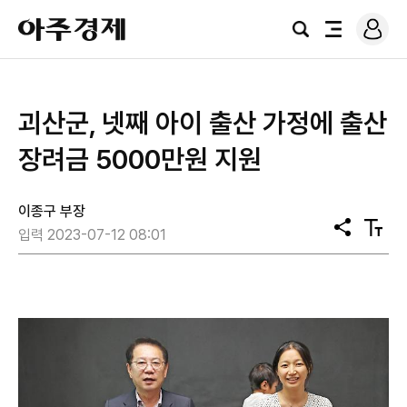
로
아
그
검
전
주
인
색
체
경
메
제
뉴
괴산군, 넷째 아이 출산 가정에 출산
장려금 5000만원 지원
이종구 부장
공
텍
입력 2023-07-12 08:01
유
스
트
크
기