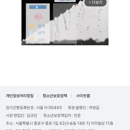
더보기
arrow_forward_ios
Unmute
개인정보처리방침
청소년보호정책
사이트맵
정기간행등록번호 : 서울 아 00493
회장·발행인 : 곽영길
사장·편집인 : 임규진
청소년보호책임자 : 전운
주소 : 서울특별시 종로구 종로 1길 42(수송동 146-1) 이마빌딩 11층