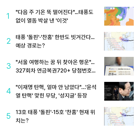
"다음 주 기온 뚝 떨어진다"…태풍도
1
없이 열돔 박살 낸 '이것'
태풍 '돌핀'·'찬홈' 한반도 빗겨간다…
2
예상 경로는?
"서울 여행하는 꿈 뒤 찾아온 행운"…
3
327회차 연금복권720+ 당첨번호조
회 주목
"이재명 탄핵, 얼마 안 남았다"...'윤석
4
열 탄핵' 맞힌 무당, '성지글' 등장
13호 태풍 '돌핀'·15호 '찬홈' 현재 위
5
치는?