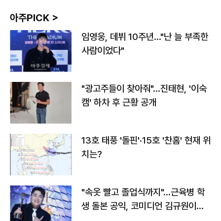
아주PICK >
임영웅, 데뷔 10주년…"난 늘 부족한
사람이었다"
"광고주들이 찾아줘"…진태현, '이숙
캠' 하차 후 근황 공개
13호 태풍 '돌핀'·15호 '찬홈' 현재 위
치는?
"속옷 빨고 졸업식까지"…근육병 학
생 돌본 공익, 코미디언 김규원이었
다