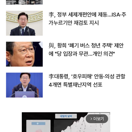
李, 정부 세제개편안에 제동…ISA·주
가누르기안 재검토 지시
與, 황희 '폐기 버스 청년 주택' 제안
에 "당 입장과 무관…개인 의견"
李대통령, '호우피해' 안동·의성 관할
4개면 특별재난지역 선포
더보기
arrow_forward_ios