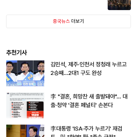
중국뉴스
더보기
추천기사
김민석, 제주·인천서 정청래 누르고
2승째…2대1 구도 완성
李 "결혼, 희망찬 새 출발돼야"… 대
출·청약 '결혼 페널티' 손본다
李대통령 'ISA·주가 누르기' 재검