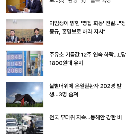
토…與 "환영" 野 "졸속 국정"
이임생이 밝힌 '빵집 회동' 전말…"정
몽규, 홍명보로 하라 지시"
주유소 기름값 12주 연속 하락…L당
1800원대 유지
불볕더위에 온열질환자 202명 발
생…3명 숨져
전국 무더위 지속…동해안 강한 비