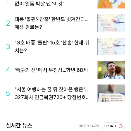
없이 열돔 박살 낸 '이것'
태풍 '돌핀'·'찬홈' 한반도 빗겨간다…
2
예상 경로는?
13호 태풍 '돌핀'·15호 '찬홈' 현재 위
3
치는?
4
'축구의 신' 메시 부친상…향년 68세
"서울 여행하는 꿈 뒤 찾아온 행운"…
5
327회차 연금복권720+ 당첨번호조
회 주목
실시간 뉴스
08.09 14:23
UPDATE