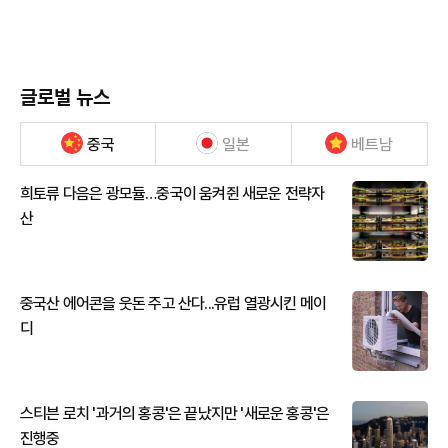
글로벌 뉴스
중국
일본
베트남
희토류 다음은 광모듈…중국이 움켜쥔 새로운 전략자
산
중국산 에어콘을 웃돈 주고 산다...유럽 열광시킨 메이
디
스티븐 로치 '과거의 홍콩'은 끝났지만 '새로운 홍콩'은
진행중