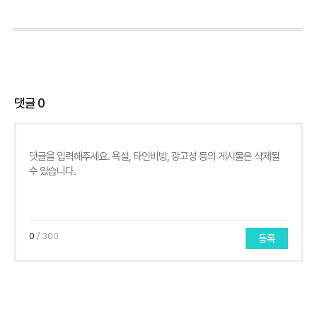
댓글
0
0
/ 300
등록