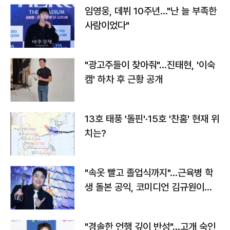
임영웅, 데뷔 10주년…"난 늘 부족한
사람이었다"
"광고주들이 찾아줘"…진태현, '이숙
캠' 하차 후 근황 공개
13호 태풍 '돌핀'·15호 '찬홈' 현재 위
치는?
"속옷 빨고 졸업식까지"…근육병 학
생 돌본 공익, 코미디언 김규원이었
다
"경솔한 언행 깊이 반성"…고개 숙인