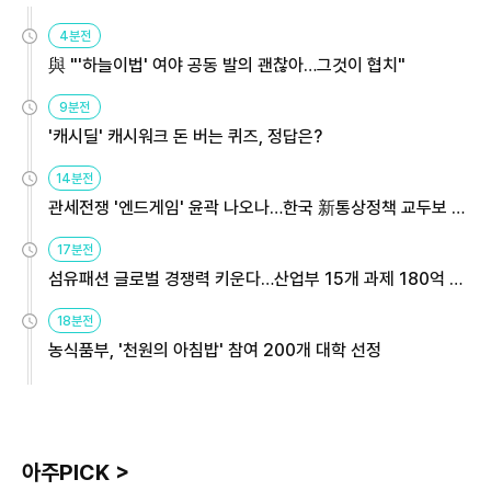
4분전
與 "'하늘이법' 여야 공동 발의 괜찮아…그것이 협치"
9분전
'캐시딜' 캐시워크 돈 버는 퀴즈, 정답은?
14분전
관세전쟁 '엔드게임' 윤곽 나오나…한국 新통상정책 교두보 활
용해야
17분전
섬유패션 글로벌 경쟁력 키운다…산업부 15개 과제 180억 지
원
18분전
농식품부, '천원의 아침밥' 참여 200개 대학 선정
아주PICK >