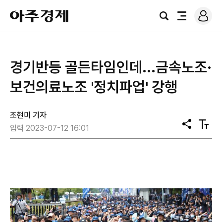
로
아
그
검
전
주
인
색
체
경
메
제
뉴
경기반등 골든타임인데...금속노조·
보건의료노조 '정치파업' 강행
조현미 기자
공
텍
입력 2023-07-12 16:01
유
스
트
크
기