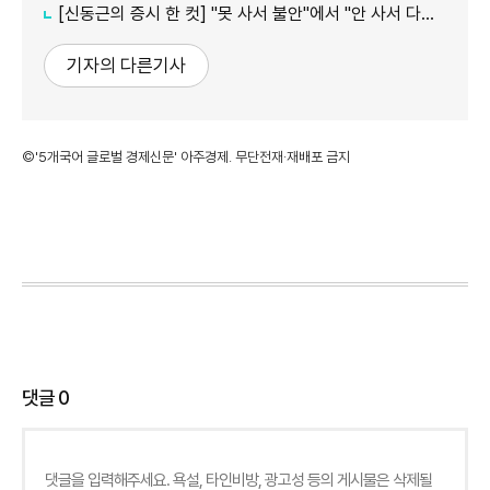
[신동근의 증시 한 컷] "못 사서 불안"에서 "안 사서 다행"으로…증시 덮친 '조모'
기자의 다른기사
©'5개국어 글로벌 경제신문' 아주경제. 무단전재·재배포 금지
댓글
0