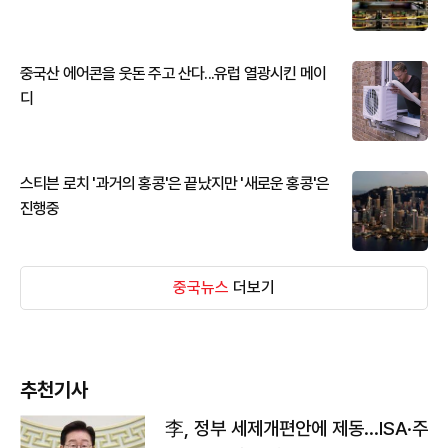
중국산 에어콘을 웃돈 주고 산다...유럽 열광시킨 메이
디
스티븐 로치 '과거의 홍콩'은 끝났지만 '새로운 홍콩'은
진행중
중국뉴스
더보기
추천기사
李, 정부 세제개편안에 제동…ISA·주