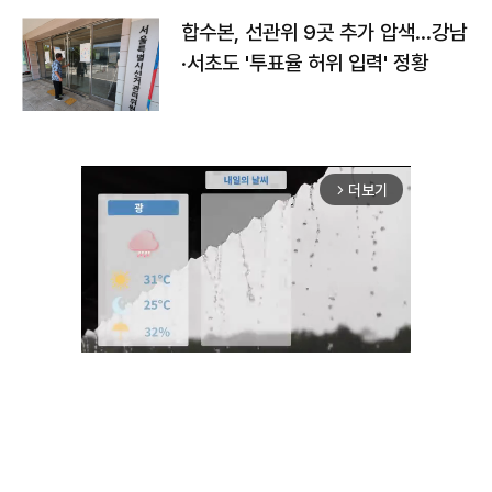
합수본, 선관위 9곳 추가 압색…강남
·서초도 '투표율 허위 입력' 정황
더보기
arrow_forward_ios
Mute