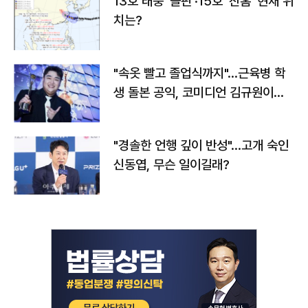
13호 태풍 '돌핀'·15호 '찬홈' 현재 위
치는?
"속옷 빨고 졸업식까지"…근육병 학
생 돌본 공익, 코미디언 김규원이었
다
"경솔한 언행 깊이 반성"…고개 숙인
신동엽, 무슨 일이길래?