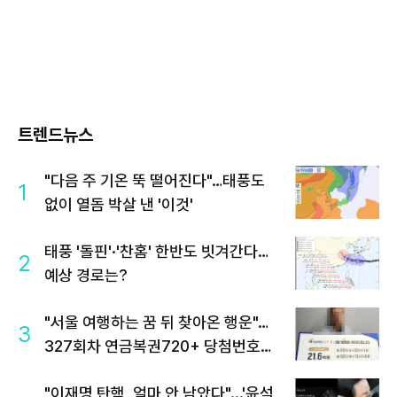
트렌드뉴스
"다음 주 기온 뚝 떨어진다"…태풍도
1
없이 열돔 박살 낸 '이것'
태풍 '돌핀'·'찬홈' 한반도 빗겨간다…
2
예상 경로는?
"서울 여행하는 꿈 뒤 찾아온 행운"…
3
327회차 연금복권720+ 당첨번호조
회 주목
"이재명 탄핵, 얼마 안 남았다"...'윤석