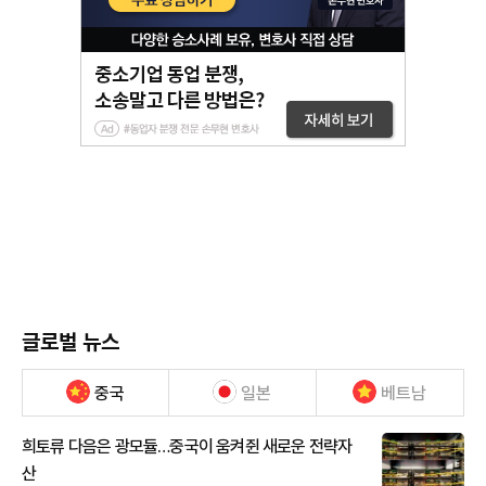
글로벌 뉴스
중국
일본
베트남
희토류 다음은 광모듈…중국이 움켜쥔 새로운 전략자
산