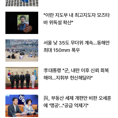
"이란 지도부 내 최고지도자 모즈타
바 위독설 확산"
서울 낮 35도 무더위 계속…동해안
최대 150㎜ 폭우
李대통령 "군, 내란 이후 신뢰 회복
해야…지휘부 헌신해달라"
與, 부동산 세제 개편안 비판 오세훈
에 '맹공'…"공급 억제기"