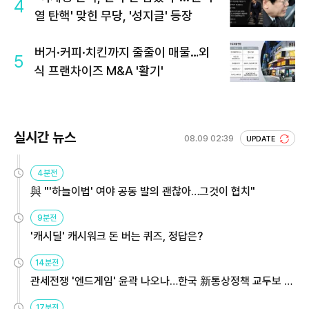
4
열 탄핵' 맞힌 무당, '성지글' 등장
버거·커피·치킨까지 줄줄이 매물…외
5
식 프랜차이즈 M&A '활기'
실시간 뉴스
08.09 02:39
UPDATE
4분전
與 "'하늘이법' 여야 공동 발의 괜찮아…그것이 협치"
9분전
'캐시딜' 캐시워크 돈 버는 퀴즈, 정답은?
14분전
관세전쟁 '엔드게임' 윤곽 나오나…한국 新통상정책 교두보 활
용해야
17분전