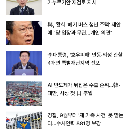
가누르기안 재검토 지시
與, 황희 '폐기 버스 청년 주택' 제안
에 "당 입장과 무관…개인 의견"
李대통령, '호우피해' 안동·의성 관할
4개면 특별재난지역 선포
AI 반도체가 뒤집은 수출 순위…韓·
대만, 사상 첫 日 추월
경찰, 9월부터 '제 가족 사건' 못 맡는
다…수사인력 881명 보강