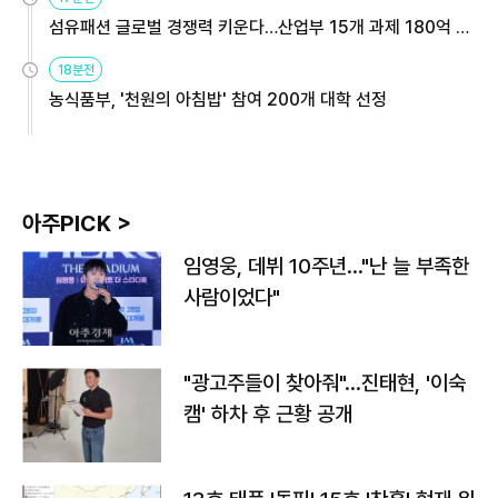
섬유패션 글로벌 경쟁력 키운다…산업부 15개 과제 180억 지
원
18분전
농식품부, '천원의 아침밥' 참여 200개 대학 선정
아주PICK >
임영웅, 데뷔 10주년…"난 늘 부족한
사람이었다"
"광고주들이 찾아줘"…진태현, '이숙
캠' 하차 후 근황 공개