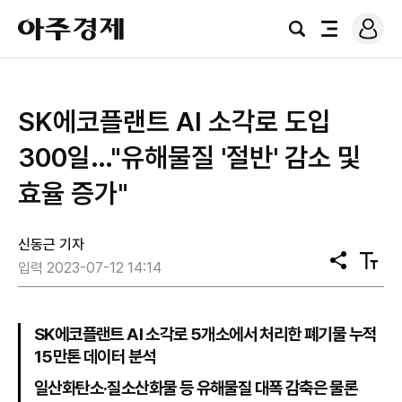
로
아
그
검
전
주
인
색
체
경
메
제
뉴
​SK에코플랜트 AI 소각로 도입
300일…"유해물질 '절반' 감소 및
효율 증가"
신동근 기자
공
텍
입력 2023-07-12 14:14
유
스
트
크
기
SK에코플랜트 AI 소각로 5개소에서 처리한 폐기물 누적
15만톤 데이터 분석
일산화탄소·질소산화물 등 유해물질 대폭 감축은 물론