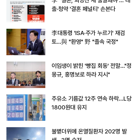
李 "결혼, 희망찬 새 출발돼야"… 대
출·청약 '결혼 페널티' 손본다
李대통령 'ISA·주가 누르기' 재검
토…與 "환영" 野 "졸속 국정"
이임생이 밝힌 '빵집 회동' 전말…"정
몽규, 홍명보로 하라 지시"
주유소 기름값 12주 연속 하락…L당
1800원대 유지
불볕더위에 온열질환자 202명 발