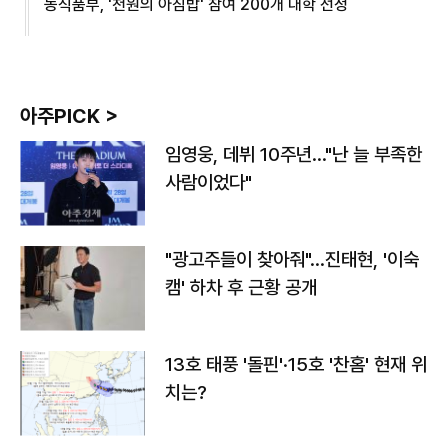
농식품부, '천원의 아침밥' 참여 200개 대학 선정
아주PICK >
임영웅, 데뷔 10주년…"난 늘 부족한
사람이었다"
"광고주들이 찾아줘"…진태현, '이숙
캠' 하차 후 근황 공개
13호 태풍 '돌핀'·15호 '찬홈' 현재 위
치는?