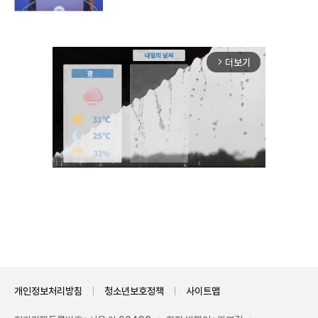
더보기
arrow_forward_ios
Unmute
개인정보처리방침
청소년보호정책
사이트맵