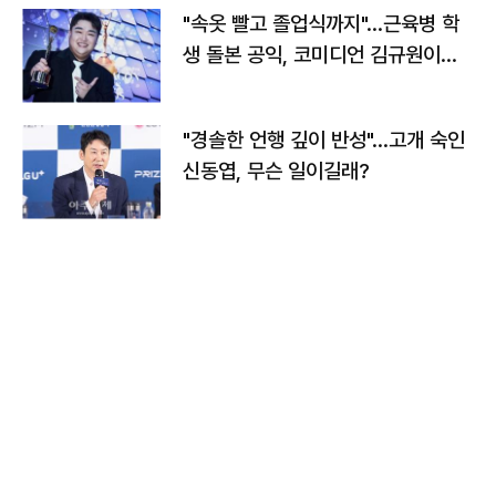
"속옷 빨고 졸업식까지"…근육병 학
생 돌본 공익, 코미디언 김규원이었
다
"경솔한 언행 깊이 반성"…고개 숙인
신동엽, 무슨 일이길래?