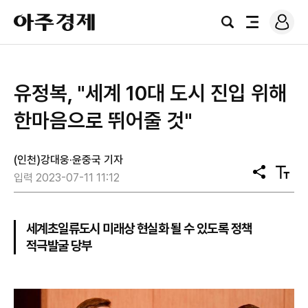
로
아
그
검
전
주
인
색
체
경
메
제
뉴
유정복, "세계 10대 도시 진입 위해
한마음으로 뛰어줄 것"
(인천)강대웅·윤중국 기자
공
텍
입력 2023-07-11 11:12
유
스
트
크
기
세계초일류도시 미래상 현실화 될 수 있도록 정책
적극발굴 당부