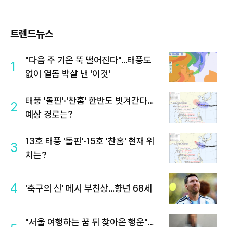
트렌드뉴스
"다음 주 기온 뚝 떨어진다"…태풍도
1
없이 열돔 박살 낸 '이것'
태풍 '돌핀'·'찬홈' 한반도 빗겨간다…
2
예상 경로는?
13호 태풍 '돌핀'·15호 '찬홈' 현재 위
3
치는?
4
'축구의 신' 메시 부친상…향년 68세
"서울 여행하는 꿈 뒤 찾아온 행운"…