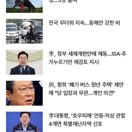
생…3명 숨져
전국 무더위 지속…동해안 강한 비
李, 정부 세제개편안에 제동…ISA·주
가누르기안 재검토 지시
與, 황희 '폐기 버스 청년 주택' 제안
에 "당 입장과 무관…개인 의견"
李대통령, '호우피해' 안동·의성 관할
4개면 특별재난지역 선포