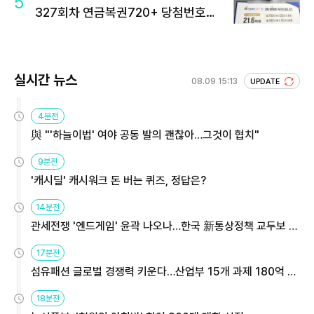
5
327회차 연금복권720+ 당첨번호조
회 주목
실시간 뉴스
08.09 15:13
UPDATE
4분전
與 "'하늘이법' 여야 공동 발의 괜찮아…그것이 협치"
9분전
'캐시딜' 캐시워크 돈 버는 퀴즈, 정답은?
14분전
관세전쟁 '엔드게임' 윤곽 나오나…한국 新통상정책 교두보 활
용해야
17분전
섬유패션 글로벌 경쟁력 키운다…산업부 15개 과제 180억 지
원
18분전