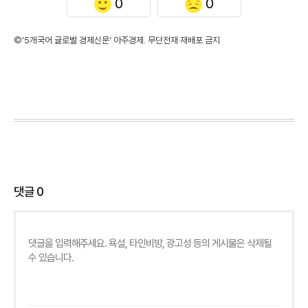
0
0
©'5개국어 글로벌 경제신문' 아주경제. 무단전재·재배포 금지
댓글
0