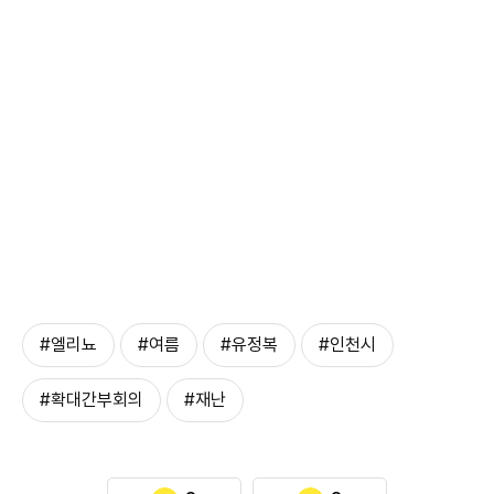
#엘리뇨
#여름
#유정복
#인천시
#확대간부회의
#재난