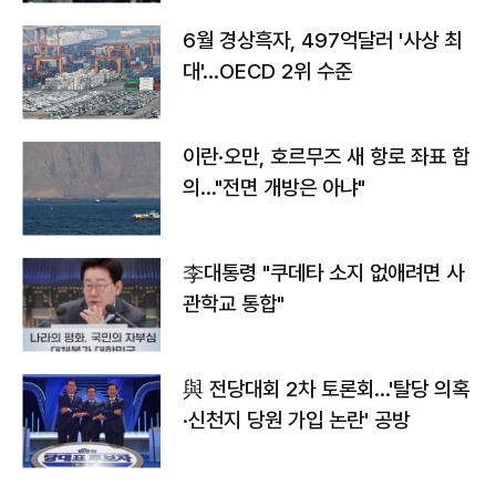
6월 경상흑자, 497억달러 '사상 최
대'…OECD 2위 수준
이란·오만, 호르무즈 새 항로 좌표 합
의…"전면 개방은 아냐"
李대통령 "쿠데타 소지 없애려면 사
관학교 통합"
與 전당대회 2차 토론회…'탈당 의혹
·신천지 당원 가입 논란' 공방