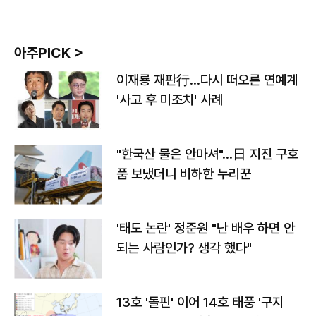
아주PICK >
이재룡 재판行…다시 떠오른 연예계
'사고 후 미조치' 사례
"한국산 물은 안마셔"…日 지진 구호
품 보냈더니 비하한 누리꾼
'태도 논란' 정준원 "난 배우 하면 안
되는 사람인가? 생각 했다"
13호 '돌핀' 이어 14호 태풍 '구지