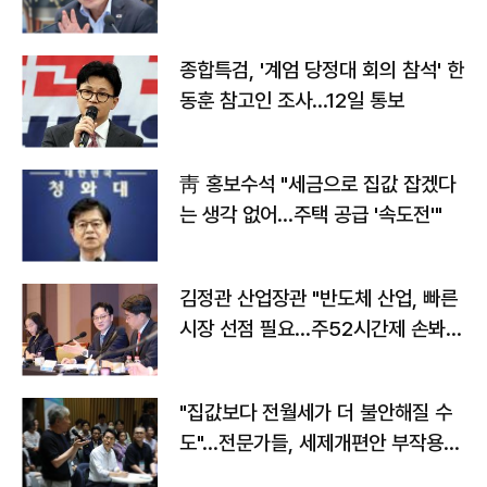
종합특검, '계엄 당정대 회의 참석' 한
동훈 참고인 조사...12일 통보
靑 홍보수석 "세금으로 집값 잡겠다
는 생각 없어…주택 공급 '속도전'"
김정관 산업장관 "반도체 산업, 빠른
시장 선점 필요…주52시간제 손봐
야"
"집값보다 전월세가 더 불안해질 수
도"…전문가들, 세제개편안 부작용
우려