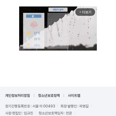
더보기
arrow_forward_ios
Unmute
개인정보처리방침
청소년보호정책
사이트맵
정기간행등록번호 : 서울 아 00493
회장·발행인 : 곽영길
사장·편집인 : 임규진
청소년보호책임자 : 전운