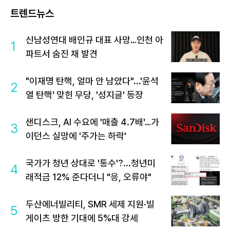
트렌드뉴스
신남성연대 배인규 대표 사망…인천 아
1
파트서 숨진 채 발견
"이재명 탄핵, 얼마 안 남았다"...'윤석
2
열 탄핵' 맞힌 무당, '성지글' 등장
샌디스크, AI 수요에 '매출 4.7배'…가
3
이던스 실망에 '주가는 하락'
국가가 청년 상대로 '통수'?...청년미
4
래적금 12% 준다더니 "응, 오류야"
두산에너빌리티, SMR 세제 지원·빌
5
게이츠 방한 기대에 5%대 강세