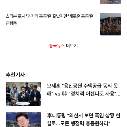
스티븐 로치 '과거의 홍콩'은 끝났지만 '새로운 홍콩'은
진행중
중국뉴스
더보기
추천기사
오세훈 "용산공원 주택공급 동의 못
해" vs 與 "정치적 어젠다로 사용"
맞불
李대통령 "외신서 보던 폭염 상황 현
실로…모든 행정력 총동원하라"