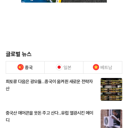
글로벌 뉴스
중국
일본
베트남
희토류 다음은 광모듈…중국이 움켜쥔 새로운 전략자
산
중국산 에어콘을 웃돈 주고 산다...유럽 열광시킨 메이
디