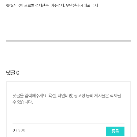
©'5개국어 글로벌 경제신문' 아주경제. 무단전재·재배포 금지
댓글
0
0
/ 300
등록