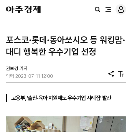
로
아
그
검
전
주
인
색
체
경
메
제
뉴
포스코·롯데·동아쏘시오 등 워킹맘·
대디 행복한 우수기업 선정
권보경 기자
공
텍
입력 2023-07-11 12:00
유
스
트
크
기
고용부, '출산·육아 지원제도 우수기업 사례집' 발간