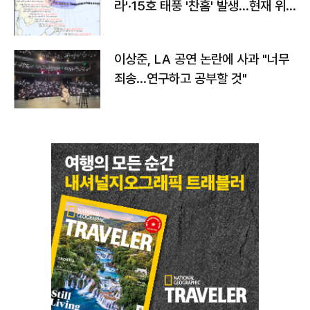
라'·15호 태풍 '찬홈' 발생…현재 위
치와 이동경로는?
이상준, LA 공연 논란에 사과 "너무
죄송…연구하고 공부할 것"