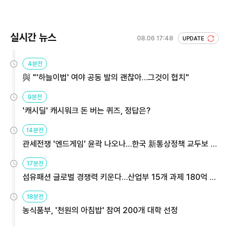
실시간 뉴스
08.06 17:48
UPDATE
4분전
與 "'하늘이법' 여야 공동 발의 괜찮아…그것이 협치"
9분전
'캐시딜' 캐시워크 돈 버는 퀴즈, 정답은?
14분전
관세전쟁 '엔드게임' 윤곽 나오나…한국 新통상정책 교두보 활
용해야
17분전
섬유패션 글로벌 경쟁력 키운다…산업부 15개 과제 180억 지
원
18분전
농식품부, '천원의 아침밥' 참여 200개 대학 선정