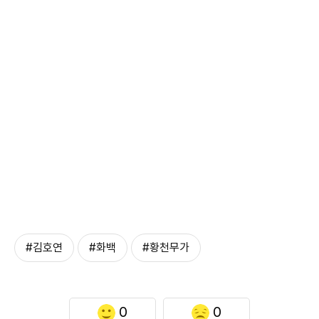
#김호연
#화백
#황천무가
0
0