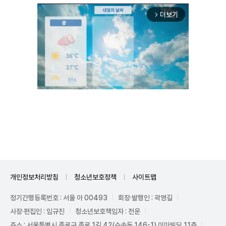
더보기
arrow_forward_ios
Mute
개인정보처리방침
청소년보호정책
사이트맵
정기간행등록번호 : 서울 아 00493
회장·발행인 : 곽영길
사장·편집인 : 임규진
청소년보호책임자 : 전운
주소 : 서울특별시 종로구 종로 1길 42(수송동 146-1) 이마빌딩 11층