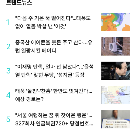
트렌드뉴스
"다음 주 기온 뚝 떨어진다"…태풍도
1
없이 열돔 박살 낸 '이것'
중국산 에어콘을 웃돈 주고 산다...유
2
럽 열광시킨 메이디
"이재명 탄핵, 얼마 안 남았다"...'윤석
3
열 탄핵' 맞힌 무당, '성지글' 등장
태풍 '돌핀'·'찬홈' 한반도 빗겨간다…
4
예상 경로는?
"서울 여행하는 꿈 뒤 찾아온 행운"…
5
327회차 연금복권720+ 당첨번호조
회 주목