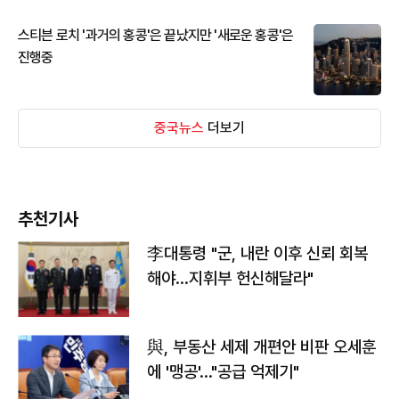
스티븐 로치 '과거의 홍콩'은 끝났지만 '새로운 홍콩'은
진행중
중국뉴스
더보기
추천기사
李대통령 "군, 내란 이후 신뢰 회복
해야…지휘부 헌신해달라"
與, 부동산 세제 개편안 비판 오세훈
에 '맹공'…"공급 억제기"