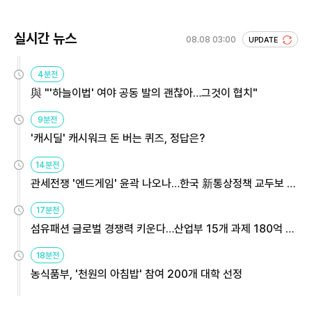
실시간 뉴스
08.08 03:00
UPDATE
4분전
與 "'하늘이법' 여야 공동 발의 괜찮아…그것이 협치"
9분전
'캐시딜' 캐시워크 돈 버는 퀴즈, 정답은?
14분전
관세전쟁 '엔드게임' 윤곽 나오나…한국 新통상정책 교두보 활
용해야
17분전
섬유패션 글로벌 경쟁력 키운다…산업부 15개 과제 180억 지
원
18분전
농식품부, '천원의 아침밥' 참여 200개 대학 선정