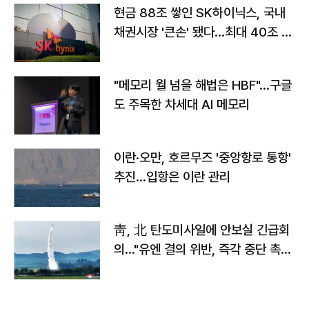
현금 88조 쌓인 SK하이닉스, 국내
채권시장 '큰손' 됐다…최대 40조 투
자
"메모리 월 넘을 해법은 HBF"…구글
도 주목한 차세대 AI 메모리
이란·오만, 호르무즈 '중앙항로 통항'
추진…입항은 이란 관리
靑, 北 탄도미사일에 안보실 긴급회
의…"유엔 결의 위반, 즉각 중단 촉
구"