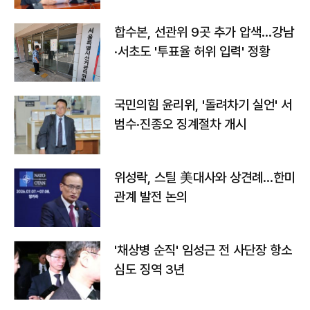
합수본, 선관위 9곳 추가 압색…강남
·서초도 '투표율 허위 입력' 정황
국민의힘 윤리위, '돌려차기 실언' 서
범수·진종오 징계절차 개시
위성락, 스틸 美대사와 상견례…한미
관계 발전 논의
'채상병 순직' 임성근 전 사단장 항소
심도 징역 3년