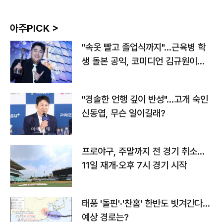
아주PICK >
"속옷 빨고 졸업식까지"…근육병 학
생 돌본 공익, 코미디언 김규원이었
다
"경솔한 언행 깊이 반성"…고개 숙인
신동엽, 무슨 일이길래?
프로야구, 주말까지 전 경기 취소…
11일 재개·오후 7시 경기 시작
태풍 '돌핀'·'찬홈' 한반도 빗겨간다…
예상 경로는?