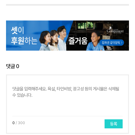
댓글
0
0
/ 300
등록