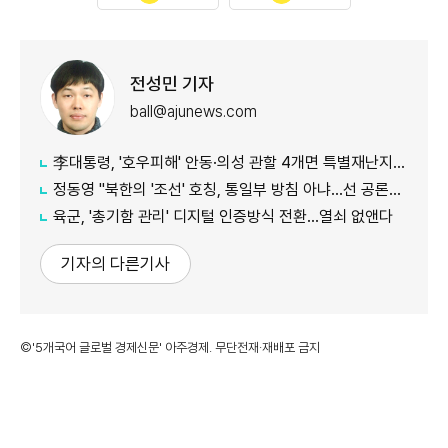
전성민 기자
ball@ajunews.com
李대통령, '호우피해' 안동·의성 관할 4개면 특별재난지역 선포
정동영 "북한의 '조선' 호칭, 통일부 방침 아냐...선 공론화 먼저"
육군, '총기함 관리' 디지털 인증방식 전환…열쇠 없앤다
기자의 다른기사
©'5개국어 글로벌 경제신문' 아주경제. 무단전재·재배포 금지