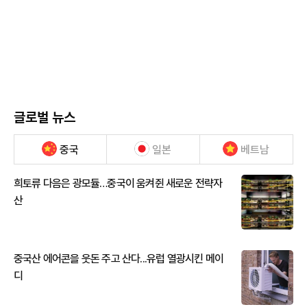
글로벌 뉴스
중국
일본
베트남
희토류 다음은 광모듈…중국이 움켜쥔 새로운 전략자
산
중국산 에어콘을 웃돈 주고 산다...유럽 열광시킨 메이
디