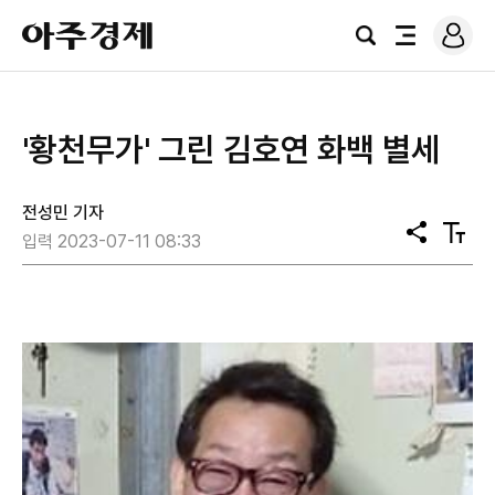
로
아
그
검
전
주
인
색
체
경
메
제
뉴
'황천무가' 그린 김호연 화백 별세
전성민 기자
공
텍
입력 2023-07-11 08:33
유
스
트
크
기