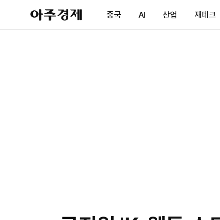
아
중국
AI
산업
재테크
주
경
제