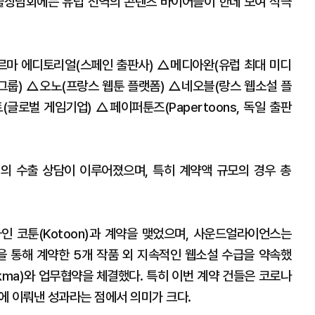
수출상담회에는 유럽 전역의 콘텐츠 바이어들이 한데 모여 적극
르마 에디토리얼(스페인 출판사) △메디아완(유럽 최대 미디
룹) △오노(프랑스 웹툰 플랫폼) △네오블(랑스 웹소설 플
글로벌 게임기업) △페이퍼툰즈(Papertoons, 독일 출판
의 수출 상담이 이루어졌으며, 특히 계약액 규모의 경우 총
 코툰(Kotoon)과 계약을 맺었으며, 사운드얼라이언스는
약을 통해 계약한 5개 작품 외 지속적인 웹소설 수급을 약속했
kma)와 업무협약을 체결했다. 특히 이번 계약 건들은 코로나
만에 이뤄낸 성과라는 점에서 의미가 크다.