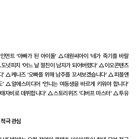
먼트 ‘아빠가 된 아이돌’ △대원씨아이 ‘네가 죽기를 바랄
△도넛피치 ‘어느 날 절친이 남자가 되어버렸다’ △이오콘텐츠
이디’ △케나즈 ‘오빠를 위해 남주를 꼬셔보겠습니다’ △피플앤
온도’ △알에스미디어 ‘언니는 여동생을 바르게 키워야 합니다’
태자비로 데뷔합니다’ △스토리위즈 ‘디버프 마스터’ △투유
 적극 관심