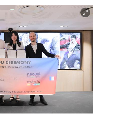
이
미
지
확
대