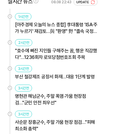
실시간 뉴스
08.08 22:43
UPDATE
1시간전
[아주경제 오늘의 뉴스 종합] 李대통령 'ISA·주
가 누르기' 재검토…與 "환영" 野 "졸속 국정"
外
2시간전
"호수에 빠진 지인들 구해주는 꿈, 행운 직감했
다"…1236회차 로또당첨번호조회 주목
3시간전
부산 철강제조 공장서 화재…대응 1단계 발령
3시간전
명현관 해남군수, 주말 폭염·가뭄 현장점
검…"군민 안전 최우선"
3시간전
사순문 장흥군수, 주말 가뭄 현장 점검…"피해
최소화 총력"