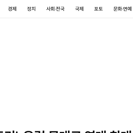
경제
정치
사회·전국
국제
포토
문화·연예