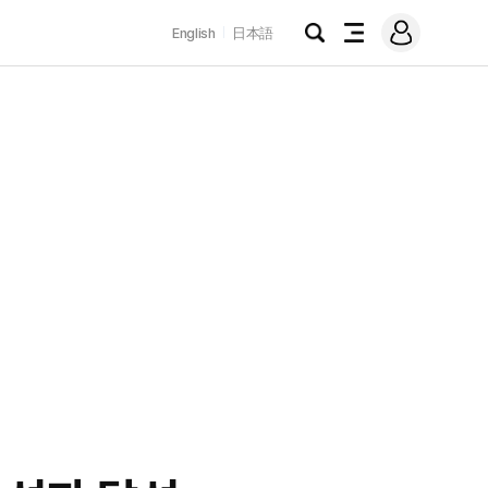
로
English
日本語
그
검
전
인
색
체
메
뉴