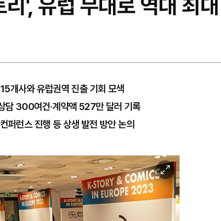
토리', 유럽 무대로 역대 최대
 15개사와 유럽권역 진출 기회 모색
상담 300여건·계약액 527만 달러 기록
 컨퍼런스 진행 등 상생 발전 방안 논의
이
미
지
확