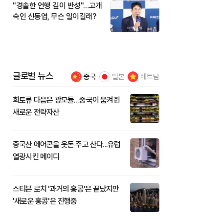
"경솔한 언행 깊이 반성"…고개
숙인 신동엽, 무슨 일이길래?
글로벌 뉴스
중국
일본
베트남
희토류 다음은 광모듈…중국이 움켜쥔
새로운 전략자산
중국산 에어콘을 웃돈 주고 산다...유럽
열광시킨 메이디
스티븐 로치 '과거의 홍콩'은 끝났지만
'새로운 홍콩'은 진행중