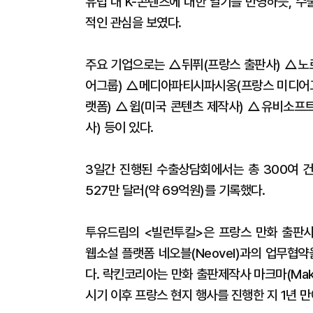
유럽 내 K-콘텐츠에 대한 열기를 반영하듯, 
적인 관심을 보였다.
주요 기업으로는 △뒤퓌(프랑스 출판사) △노
어그룹) △메디아파티시파시옹(프랑스 미디어그
랫폼) △윕(미국 콘텐츠 제작사) △유비소프트(
사) 등이 있다.
3일간 진행된 수출상담회에서는 총 300여 건
527만 달러(약 69억원)를 기록했다.
투유드림의 <빌런투킬>은 프랑스 만화 출판사인
웹소설 플랫폼 네오블(Neovel)과의 업무협
다. 락킨코리아는 만화 출판제작사 마크마(Ma
시기 이후 프랑스 현지 행사를 진행한 지 1년 