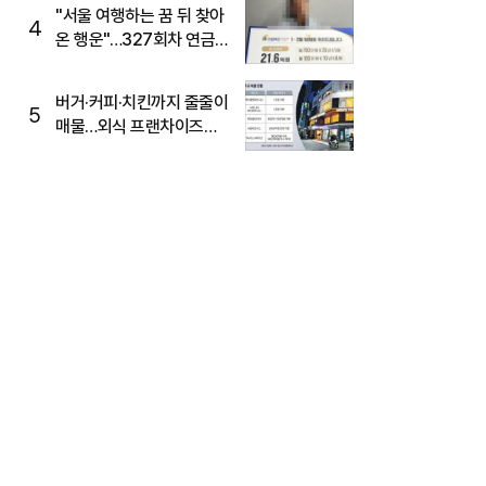
"서울 여행하는 꿈 뒤 찾아
4
온 행운"…327회차 연금
복권720+ 당첨번호조회
주목
버거·커피·치킨까지 줄줄이
5
매물…외식 프랜차이즈
M&A '활기'