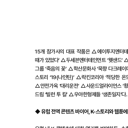
15개 참가사의 대표 작품은 △에이투지엔터테인
때가 있었다’ △두세븐엔터테인먼트 ‘웻샌드’ 
그룹 ‘죽음의 꽃’ △학산문화사 ‘묵향 다크레
스토리 ‘19(나인틴)’ △락킨코리아 ‘적당한 
△안전가옥 ‘대리운전’ △사운드얼라이언스 ‘황
드림 ‘빌런 투 킬’ △우아한형제들 ‘생존일지’다.
◆ 유럽 전역 콘텐츠 바이어, K-스토리와 웹툰에