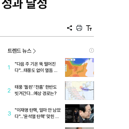
 성과 달성
공
프
텍
유
린
스
트
트
크
기
트렌드 뉴스
"다음 주 기온 뚝 떨어진
1
다"…태풍도 없이 열돔 박
살 낸 '이것'
태풍 '돌핀'·'찬홈' 한반도
2
빗겨간다…예상 경로는?
"이재명 탄핵, 얼마 안 남았
3
다"...'윤석열 탄핵' 맞힌 무
당, '성지글' 등장