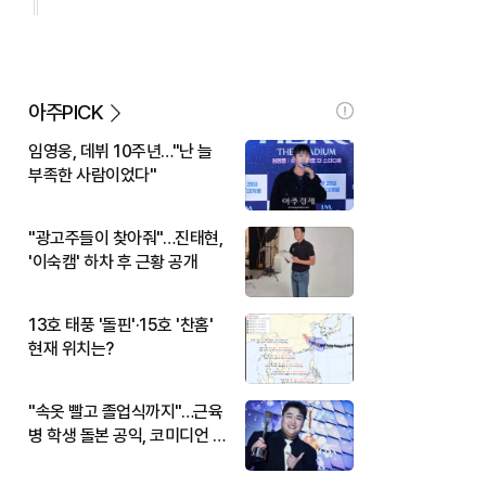
아주PICK
임영웅, 데뷔 10주년…"난 늘
부족한 사람이었다"
"광고주들이 찾아줘"…진태현,
'이숙캠' 하차 후 근황 공개
13호 태풍 '돌핀'·15호 '찬홈'
현재 위치는?
"속옷 빨고 졸업식까지"…근육
병 학생 돌본 공익, 코미디언 김
규원이었다