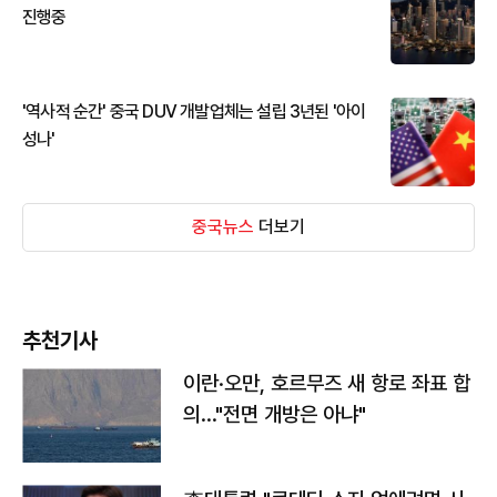
진행중
'역사적 순간' 중국 DUV 개발업체는 설립 3년된 '아이
성나'
중국뉴스
더보기
추천기사
이란·오만, 호르무즈 새 항로 좌표 합
의…"전면 개방은 아냐"