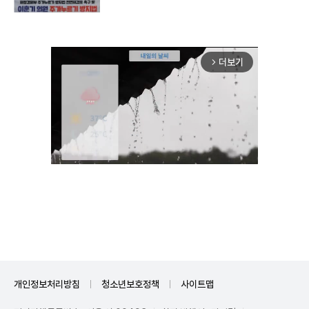
더보기
arrow_forward_ios
Unmute
개인정보처리방침
청소년보호정책
사이트맵