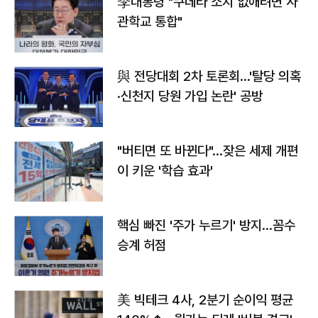
李대통령 "쿠데타 소지 없애려면 사
관학교 통합"
與 전당대회 2차 토론회…'탈당 의혹
·신천지 당원 가입 논란' 공방
"버티면 또 바뀐다"…잦은 세제 개편
이 키운 '학습 효과'
핵심 빠진 '주가 누르기' 방지…꼼수
승계 허점
美 빅테크 4사, 2분기 순이익 평균