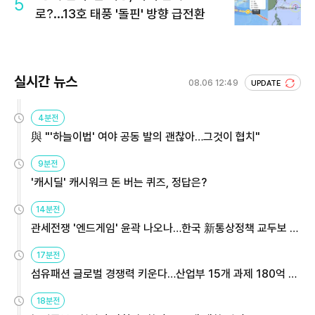
5
로?...13호 태풍 '돌핀' 방향 급전환
실시간 뉴스
08.06 12:49
UPDATE
4분전
與 "'하늘이법' 여야 공동 발의 괜찮아…그것이 협치"
9분전
'캐시딜' 캐시워크 돈 버는 퀴즈, 정답은?
14분전
관세전쟁 '엔드게임' 윤곽 나오나…한국 新통상정책 교두보 활
용해야
17분전
섬유패션 글로벌 경쟁력 키운다…산업부 15개 과제 180억 지
원
18분전