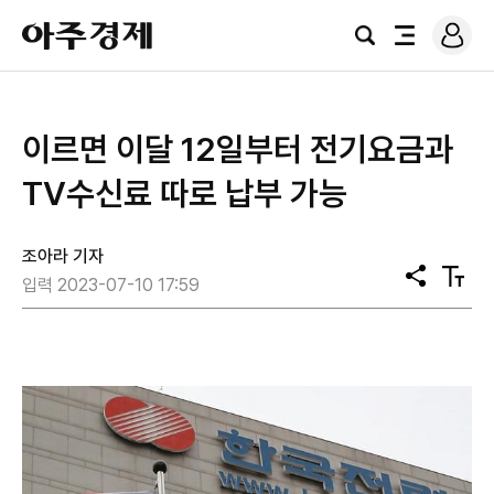
로
아
그
검
전
주
인
색
체
경
메
제
뉴
이르면 이달 12일부터 전기요금과
TV수신료 따로 납부 가능
조아라 기자
공
텍
입력 2023-07-10 17:59
유
스
트
크
기