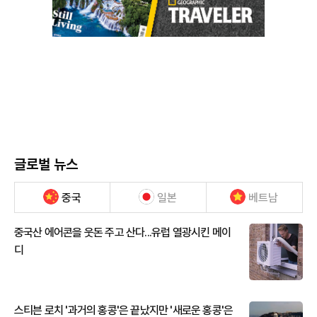
글로벌 뉴스
중국
일본
베트남
중국산 에어콘을 웃돈 주고 산다...유럽 열광시킨 메이
디
스티븐 로치 '과거의 홍콩'은 끝났지만 '새로운 홍콩'은