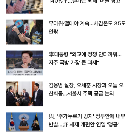
140%↑…월가는 되레 '버블 경고'
무더위·열대야 계속…체감온도 35도
안팎
李대통령 "외교에 정쟁 안타까워…
자주 국방 가장 큰 과제"
김용범 실장, 오세훈 시장과 오늘 오
찬회동...서울시 주택 공급 논의
與, '주가누르기 방지' 정부안에 내부
반발…野 세제 개편안 연일 '맹공'