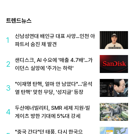
트렌드뉴스
신남성연대 배인규 대표 사망…인천 아
1
파트서 숨진 채 발견
샌디스크, AI 수요에 '매출 4.7배'…가
2
이던스 실망에 '주가는 하락'
"이재명 탄핵, 얼마 안 남았다"...'윤석
3
열 탄핵' 맞힌 무당, '성지글' 등장
두산에너빌리티, SMR 세제 지원·빌
4
게이츠 방한 기대에 5%대 강세
"중국 간다"던 태풍, 다시 한국으