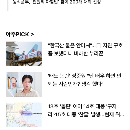
농식품부, '천원의 아침밥' 참여 200개 대학 선정
아주PICK >
"한국산 물은 안마셔"…日 지진 구호
품 보냈더니 비하한 누리꾼
'태도 논란' 정준원 "난 배우 하면 안
되는 사람인가? 생각 했다"
13호 '돌핀' 이어 14호 태풍 '구지
라'·15호 태풍 '찬홈' 발생…현재 위
치와 이동경로는?