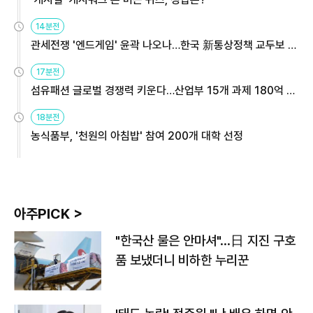
14분전
관세전쟁 '엔드게임' 윤곽 나오나…한국 新통상정책 교두보 활
용해야
17분전
섬유패션 글로벌 경쟁력 키운다…산업부 15개 과제 180억 지
원
18분전
농식품부, '천원의 아침밥' 참여 200개 대학 선정
아주PICK >
"한국산 물은 안마셔"…日 지진 구호
품 보냈더니 비하한 누리꾼