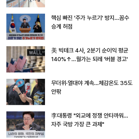
핵심 빠진 '주가 누르기' 방지…꼼수
승계 허점
美 빅테크 4사, 2분기 순이익 평균
140%↑…월가는 되레 '버블 경고'
무더위·열대야 계속…체감온도 35도
안팎
李대통령 "외교에 정쟁 안타까워…
자주 국방 가장 큰 과제"