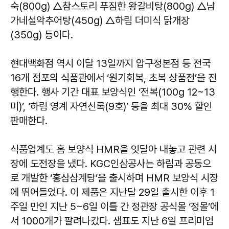
숙(800g) △참스토리 푸짐한 왕갈비탕(800g) △남
가네설악추어탕(450g) △하림 더미식 닭개장
(350g) 등이다.
현대백화점 역시 이달 13일까지 압구정본점 등 전국
16개 점포의 식품관에서 ‘원기회복, 초복 상품전’을 진
행한다. 행사 기간 대표 보양식인 ‘전복(100g 12~13
미)’, ‘하림 영계 자연신록(9호)’ 등을 최대 30% 할인
판매한다.
식품업계도 홈 보양식 HMR을 잇달아 내놓고 관련 시
장에 도전장을 냈다. KGC인삼공사는 하림과 공동으
로 개발한 ‘홍삼삼계탕’을 출시하며 HMR 보양식 시장
에 뛰어들었다. 이 제품은 지난달 29일 출시한 이후 1
주일 만인 지난 5~6일 이틀 간 정관장 공식몰 ‘정몰’에
서 1000개가 팔려나갔다. 샘표도 지난 6일 프리미엄