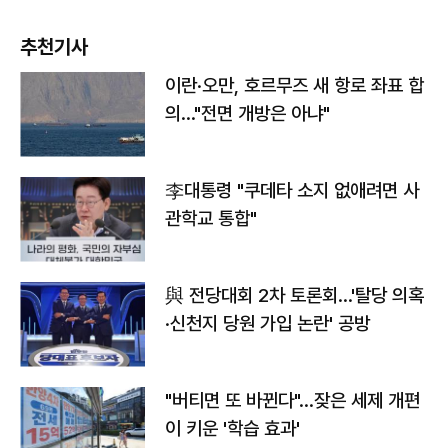
추천기사
이란·오만, 호르무즈 새 항로 좌표 합
의…"전면 개방은 아냐"
李대통령 "쿠데타 소지 없애려면 사
관학교 통합"
與 전당대회 2차 토론회…'탈당 의혹
·신천지 당원 가입 논란' 공방
"버티면 또 바뀐다"…잦은 세제 개편
이 키운 '학습 효과'