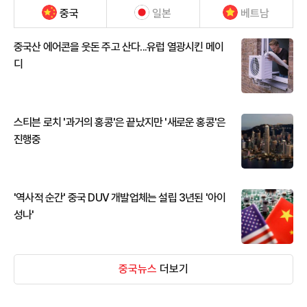
중국
일본
베트남
중국산 에어콘을 웃돈 주고 산다...유럽 열광시킨 메이
디
스티븐 로치 '과거의 홍콩'은 끝났지만 '새로운 홍콩'은
진행중
'역사적 순간' 중국 DUV 개발업체는 설립 3년된 '아이
성나'
중국뉴스
더보기