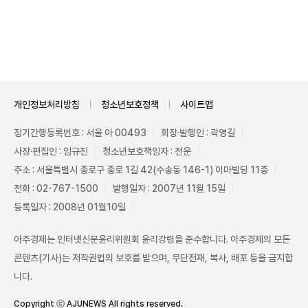
Unmute
개인정보처리방침
청소년보호정책
사이트맵
정기간행등록번호 : 서울 아 00493
회장·발행인 : 곽영길
사장·편집인 : 임규진
청소년보호책임자 : 전운
주소 : 서울특별시 종로구 종로 1길 42(수송동 146-1) 이마빌딩 11층
전화 : 02-767-1500
발행일자 : 2007년 11월 15일
등록일자 : 2008년 01월10일
아주경제는 인터넷신문윤리위원회 윤리강령을 준수합니다. 아주경제의 모든
콘텐츠(기사)는 저작권법의 보호를 받으며, 무단전재, 복사, 배포 등을 금지합
니다.
Copyright ⓒ AJUNEWS All rights reserved.