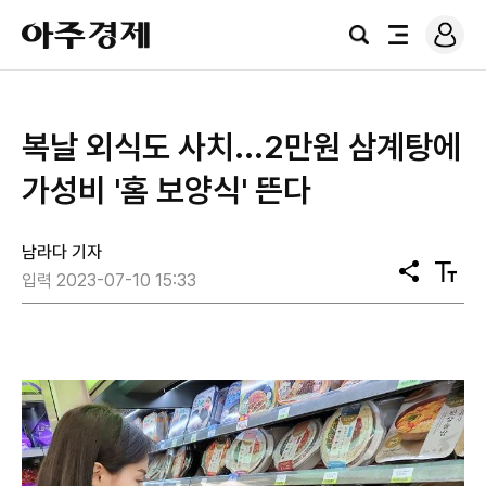
로
아
그
검
전
주
인
색
체
경
메
제
뉴
​복날 외식도 사치...2만원 삼계탕에
가성비 '홈 보양식' 뜬다
남라다 기자
공
텍
입력 2023-07-10 15:33
유
스
트
크
기