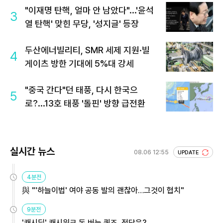
"이재명 탄핵, 얼마 안 남았다"...'윤석
3
열 탄핵' 맞힌 무당, '성지글' 등장
두산에너빌리티, SMR 세제 지원·빌
4
게이츠 방한 기대에 5%대 강세
"중국 간다"던 태풍, 다시 한국으
5
로?...13호 태풍 '돌핀' 방향 급전환
실시간 뉴스
08.06 12:55
UPDATE
4분전
與 "'하늘이법' 여야 공동 발의 괜찮아…그것이 협치"
9분전
'캐시딜' 캐시워크 돈 버는 퀴즈, 정답은?