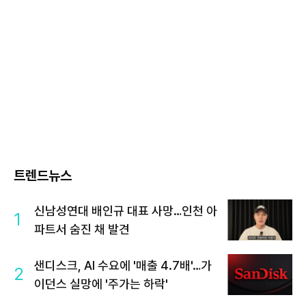
트렌드뉴스
신남성연대 배인규 대표 사망…인천 아
1
파트서 숨진 채 발견
샌디스크, AI 수요에 '매출 4.7배'…가
2
이던스 실망에 '주가는 하락'