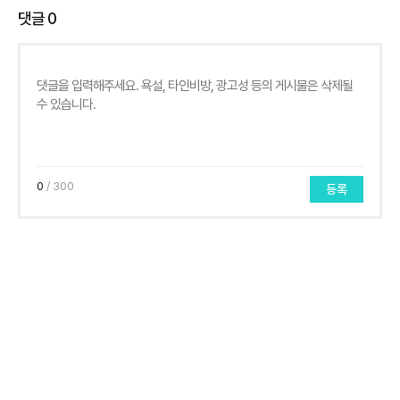
댓글
0
0
/ 300
등록