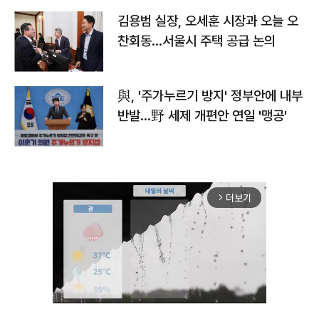
김용범 실장, 오세훈 시장과 오늘 오
찬회동...서울시 주택 공급 논의
與, '주가누르기 방지' 정부안에 내부
반발…野 세제 개편안 연일 '맹공'
더보기
arrow_forward_ios