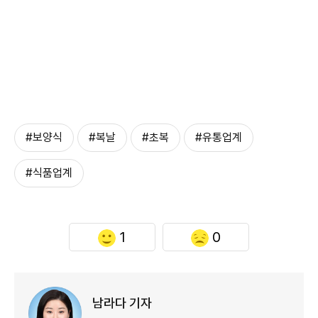
#보양식
#복날
#초복
#유통업계
#식품업계
1
0
남라다 기자