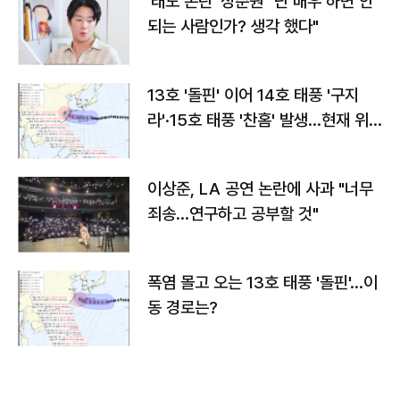
'태도 논란' 정준원 "난 배우 하면 안
되는 사람인가? 생각 했다"
13호 '돌핀' 이어 14호 태풍 '구지
라'·15호 태풍 '찬홈' 발생…현재 위
치와 이동경로는?
이상준, LA 공연 논란에 사과 "너무
죄송…연구하고 공부할 것"
폭염 몰고 오는 13호 태풍 '돌핀'…이
동 경로는?