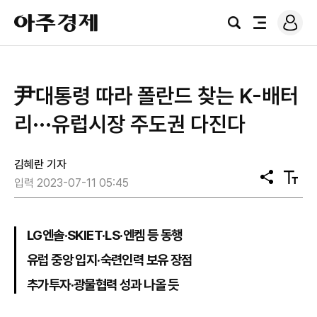
로
아
그
검
전
주
인
색
체
경
메
제
뉴
尹대통령 따라 폴란드 찾는 K-배터
리···유럽시장 주도권 다진다
김혜란 기자
공
텍
입력 2023-07-11 05:45
유
스
트
크
기
LG엔솔·SKIET·LS·엔켐 등 동행
유럽 중앙 입지·숙련인력 보유 장점
추가투자·광물협력 성과 나올 듯