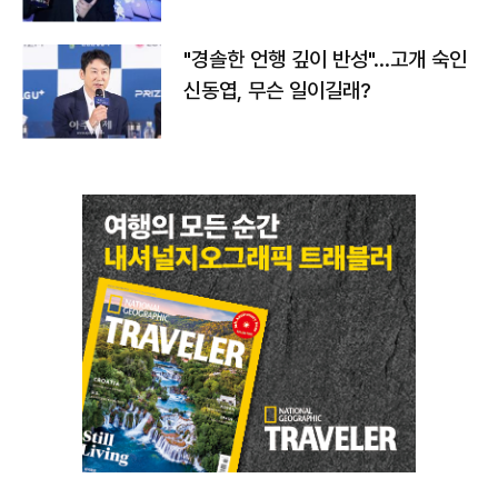
다
"경솔한 언행 깊이 반성"…고개 숙인
신동엽, 무슨 일이길래?