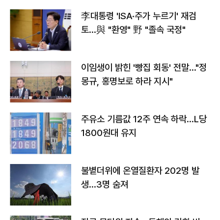
李대통령 'ISA·주가 누르기' 재검
토…與 "환영" 野 "졸속 국정"
이임생이 밝힌 '빵집 회동' 전말…"정
몽규, 홍명보로 하라 지시"
주유소 기름값 12주 연속 하락…L당
1800원대 유지
불볕더위에 온열질환자 202명 발
생…3명 숨져