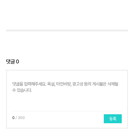
댓글
0
0
/ 300
등록