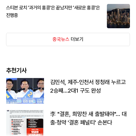
스티븐 로치 '과거의 홍콩'은 끝났지만 '새로운 홍콩'은
진행중
중국뉴스
더보기
추천기사
김민석, 제주·인천서 정청래 누르고
2승째…2대1 구도 완성
李 "결혼, 희망찬 새 출발돼야"… 대
출·청약 '결혼 페널티' 손본다