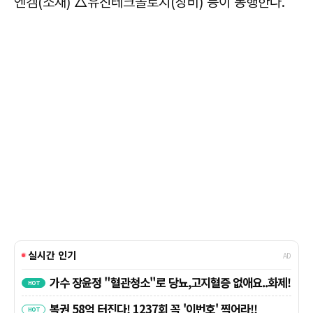
엔켐(소재) △유진테크놀로지(장비) 등이 동행한다.