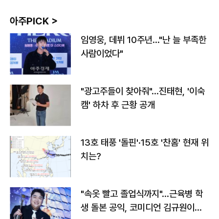
아주PICK >
임영웅, 데뷔 10주년…"난 늘 부족한
사람이었다"
"광고주들이 찾아줘"…진태현, '이숙
캠' 하차 후 근황 공개
13호 태풍 '돌핀'·15호 '찬홈' 현재 위
치는?
"속옷 빨고 졸업식까지"…근육병 학
생 돌본 공익, 코미디언 김규원이었