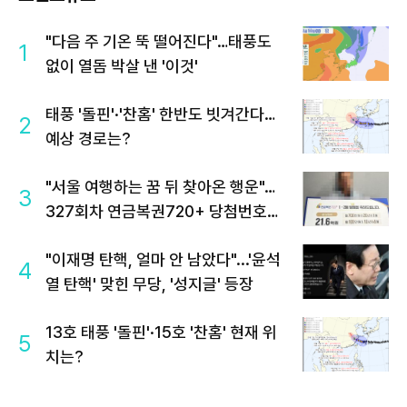
"다음 주 기온 뚝 떨어진다"…태풍도
1
없이 열돔 박살 낸 '이것'
태풍 '돌핀'·'찬홈' 한반도 빗겨간다…
2
예상 경로는?
"서울 여행하는 꿈 뒤 찾아온 행운"…
3
327회차 연금복권720+ 당첨번호조
회 주목
"이재명 탄핵, 얼마 안 남았다"...'윤석
4
열 탄핵' 맞힌 무당, '성지글' 등장
13호 태풍 '돌핀'·15호 '찬홈' 현재 위
5
치는?