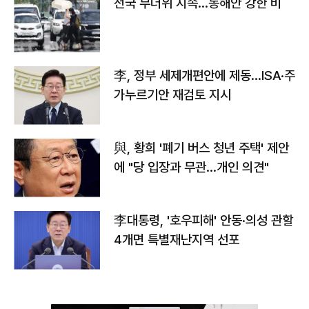
전국 무더위 지속…동해안 강한 비
李, 정부 세제개편안에 제동…ISA·주
가누르기안 재검토 지시
與, 황희 '폐기 버스 청년 주택' 제안
에 "당 입장과 무관…개인 의견"
李대통령, '호우피해' 안동·의성 관할
4개면 특별재난지역 선포