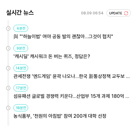
실시간 뉴스
08.09 06:54
UPDATE
4분전
與 "'하늘이법' 여야 공동 발의 괜찮아…그것이 협치"
9분전
'캐시딜' 캐시워크 돈 버는 퀴즈, 정답은?
14분전
관세전쟁 '엔드게임' 윤곽 나오나…한국 新통상정책 교두보 활
용해야
17분전
섬유패션 글로벌 경쟁력 키운다…산업부 15개 과제 180억 지
원
18분전
농식품부, '천원의 아침밥' 참여 200개 대학 선정