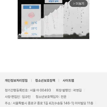
더보기
arrow_forward_ios
Unmute
개인정보처리방침
청소년보호정책
사이트맵
정기간행등록번호 : 서울 아 00493
회장·발행인 : 곽영길
사장·편집인 : 임규진
청소년보호책임자 : 전운
주소 : 서울특별시 종로구 종로 1길 42(수송동 146-1) 이마빌딩 11층