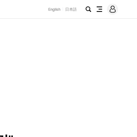
로
English
日本語
그
검
전
인
색
체
메
뉴