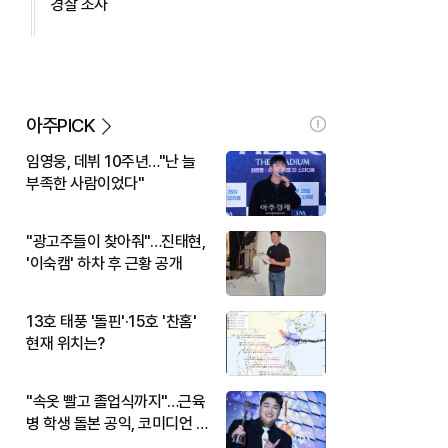
경찰 조사
아주PICK
임영웅, 데뷔 10주년…"난 늘
부족한 사람이었다"
"광고주들이 찾아줘"…진태현,
'이숙캠' 하차 후 근황 공개
13호 태풍 '돌핀'·15호 '찬홈'
현재 위치는?
"속옷 빨고 졸업식까지"…근육
병 학생 돌본 공익, 코미디언 김
규원이었다