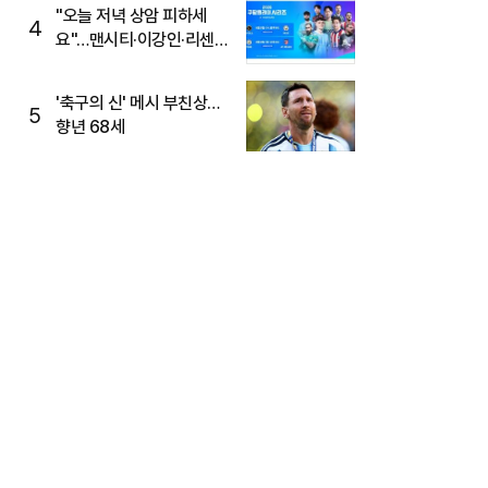
"오늘 저녁 상암 피하세
4
요"…맨시티·이강인·리센느
뜬다, 6호선 혼잡 예상
'축구의 신' 메시 부친상…
5
향년 68세