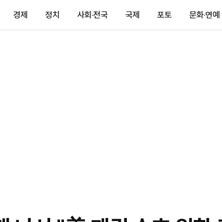
경제
정치
사회·전국
국제
포토
문화·연예