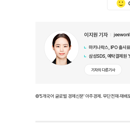
이지원 기자
jeewon
마키나락스, IPO 출사표
삼성SDS, 예탁결제원 
기자의 다른기사
©'5개국어 글로벌 경제신문' 아주경제. 무단전재·재배