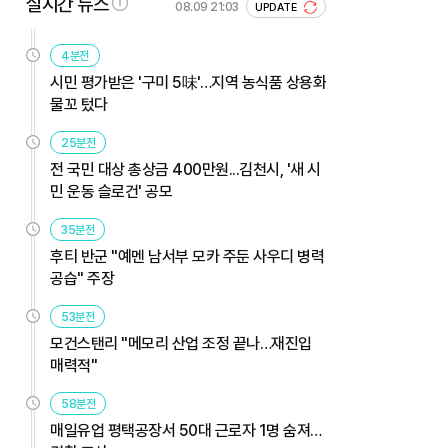
실시간 뉴스
08.09 21:03
UPDATE
4분전
시민 평가받은 '구미 5味'…지역 농식품 상용화
물꼬 텄다
25분전
전 국민 대상 총상금 400만원...김천시, '새 시
민 운동 슬로건' 공모
35분전
후티 반군 "예멘 남서부 모카 주둔 사우디 병력
공습" 주장
53분전
모건스탠리 "메모리 산업 조정 끝나…재진입
매력적"
58분전
매일유업 평택공장서 50대 근로자 1명 숨져…