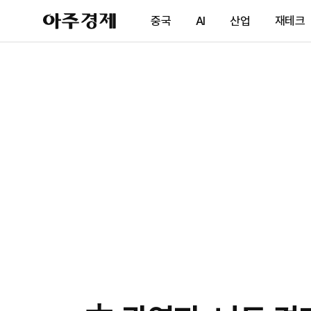
아
중국
AI
산업
재테크
주
경
제