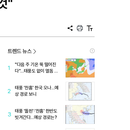
것"
공
프
텍
유
린
스
트
트
크
기
트렌드 뉴스
"다음 주 기온 뚝 떨어진
1
다"…태풍도 없이 열돔 박
살 낸 '이것'
태풍 '찬홈' 한국 오나…예
2
상 경로 보니
태풍 '돌핀'·'찬홈' 한반도
3
빗겨간다…예상 경로는?