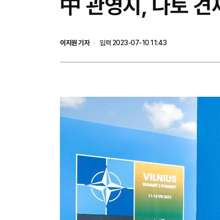
中 관영지, 나토 견
이지원 기자
입력 2023-07-10 11:43
이
미
지
확
대