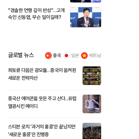
"경솔한 언행 깊이 반성"…고개
숙인 신동엽, 무슨 일이길래?
글로벌 뉴스
중국
일본
베트남
희토류 다음은 광모듈…중국이 움켜쥔
새로운 전략자산
중국산 에어콘을 웃돈 주고 산다...유럽
열광시킨 메이디
스티븐 로치 '과거의 홍콩'은 끝났지만
'새로운 홍콩'은 진행중