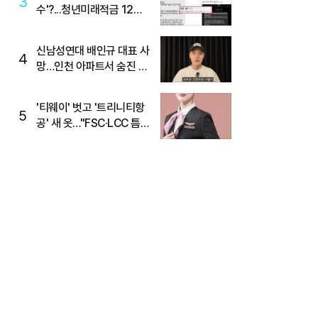
3
수'?...청년미래적금 12%
준다더니 "응, 오류야"
신남성연대 배인규 대표 사
4
망…인천 아파트서 숨진 채
발견
'티웨이' 벗고 '트리니티항
5
공' 새 옷…"FSC·LCC 틈
새, SSC 전략으로 공략"