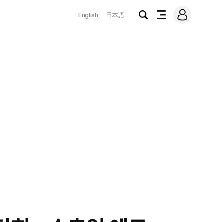
로
English
日本語
그
검
전
인
색
체
메
뉴