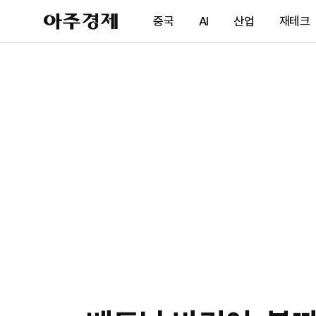
아
중국
AI
산업
재테크
주
경
제