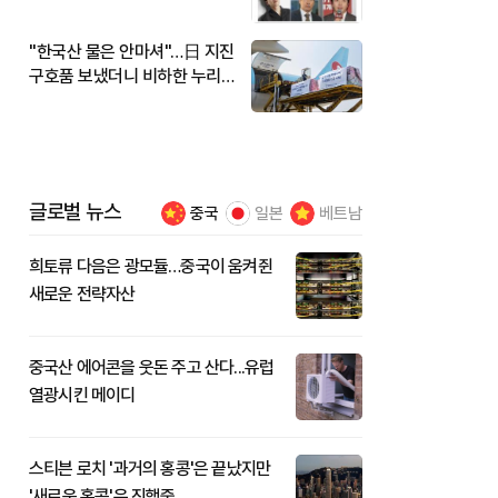
"한국산 물은 안마셔"…日 지진
구호품 보냈더니 비하한 누리
꾼
글로벌 뉴스
중국
일본
베트남
희토류 다음은 광모듈…중국이 움켜쥔
새로운 전략자산
중국산 에어콘을 웃돈 주고 산다...유럽
열광시킨 메이디
스티븐 로치 '과거의 홍콩'은 끝났지만
'새로운 홍콩'은 진행중