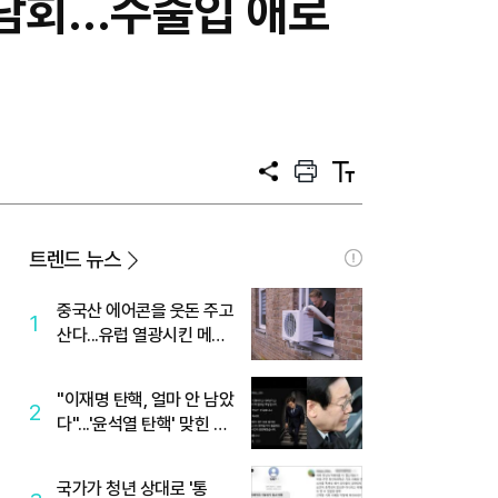
간담회…수출입 애로
공
프
텍
유
린
스
트
트
크
기
트렌드 뉴스
중국산 에어콘을 웃돈 주고
1
산다...유럽 열광시킨 메이
디
"이재명 탄핵, 얼마 안 남았
2
다"...'윤석열 탄핵' 맞힌 무
당, '성지글' 등장
국가가 청년 상대로 '통