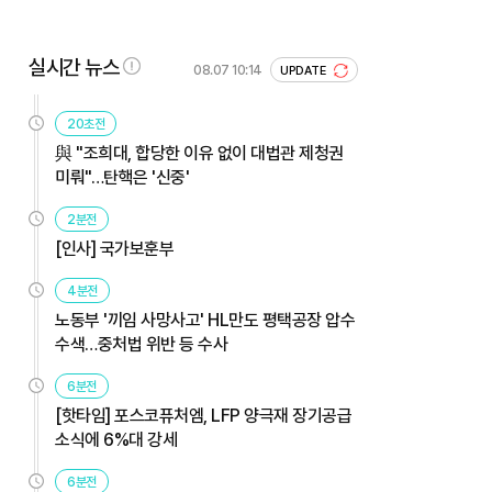
실시간 뉴스
08.07 10:14
UPDATE
20초전
與 "조희대, 합당한 이유 없이 대법관 제청권
미뤄"…탄핵은 '신중'
2분전
[인사] 국가보훈부
4분전
노동부 '끼임 사망사고' HL만도 평택공장 압수
수색…중처법 위반 등 수사
6분전
[핫타임] 포스코퓨처엠, LFP 양극재 장기공급
소식에 6%대 강세
6분전