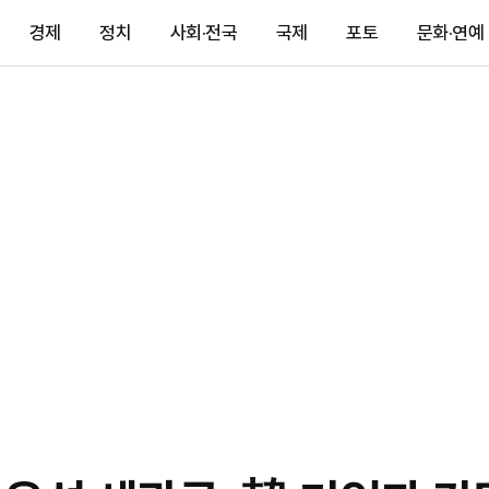
경제
정치
사회·전국
국제
포토
문화·연예