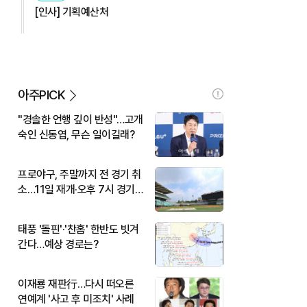
[인사] 기획예산처
아주PICK
"경솔한 언행 깊이 반성"…고개
숙인 신동엽, 무슨 일이길래?
프로야구, 주말까지 전 경기 취
소…11일 재개·오후 7시 경기
시작
태풍 '돌핀'·'찬홈' 한반도 빗겨
간다…예상 경로는?
이재룡 재판行…다시 떠오른
연예계 '사고 후 미조치' 사례