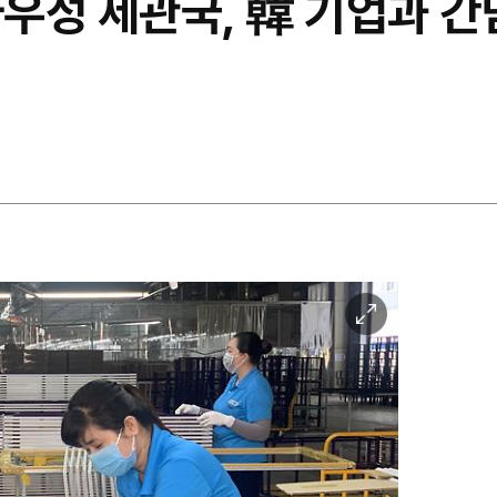
우성 세관국, 韓 기업과 
이
미
지
확
대