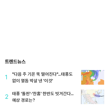
트렌드뉴스
"다음 주 기온 뚝 떨어진다"…태풍도
1
없이 열돔 박살 낸 '이것'
태풍 '돌핀'·'찬홈' 한반도 빗겨간다…
2
예상 경로는?