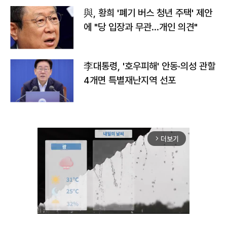
與, 황희 '폐기 버스 청년 주택' 제안
에 "당 입장과 무관…개인 의견"
李대통령, '호우피해' 안동·의성 관할
4개면 특별재난지역 선포
더보기
arrow_forward_ios