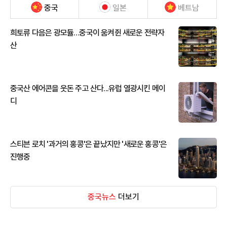
중국
일본
베트남
희토류 다음은 광모듈…중국이 움켜쥔 새로운 전략자
산
중국산 에어콘을 웃돈 주고 산다...유럽 열광시킨 메이
디
스티븐 로치 '과거의 홍콩'은 끝났지만 '새로운 홍콩'은
진행중
중국뉴스
더보기