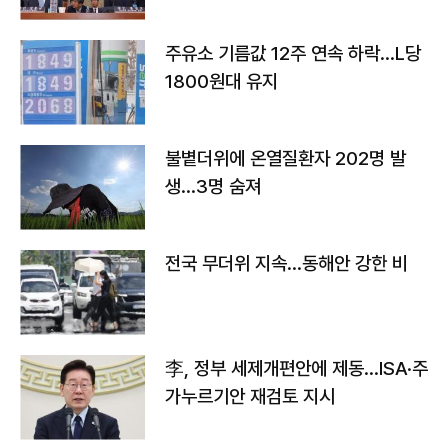
주유소 기름값 12주 연속 하락…L당
1800원대 유지
불볕더위에 온열질환자 202명 발
생…3명 숨져
전국 무더위 지속…동해안 강한 비
李, 정부 세제개편안에 제동…ISA·주
가누르기안 재검토 지시