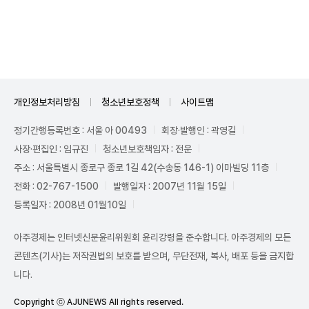
Unmute
개인정보처리방침
청소년보호정책
사이트맵
정기간행등록번호 : 서울 아 00493
회장·발행인 : 곽영길
사장·편집인 : 임규진
청소년보호책임자 : 전운
주소 : 서울특별시 종로구 종로 1길 42(수송동 146-1) 이마빌딩 11층
전화 : 02-767-1500
발행일자 : 2007년 11월 15일
등록일자 : 2008년 01월10일
아주경제는 인터넷신문윤리위원회 윤리강령을 준수합니다. 아주경제의 모든
콘텐츠(기사)는 저작권법의 보호를 받으며, 무단전재, 복사, 배포 등을 금지합
니다.
Copyright ⓒ AJUNEWS All rights reserved.