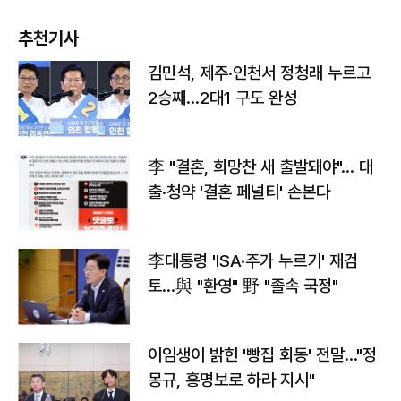
추천기사
김민석, 제주·인천서 정청래 누르고
2승째…2대1 구도 완성
李 "결혼, 희망찬 새 출발돼야"… 대
출·청약 '결혼 페널티' 손본다
李대통령 'ISA·주가 누르기' 재검
토…與 "환영" 野 "졸속 국정"
이임생이 밝힌 '빵집 회동' 전말…"정
몽규, 홍명보로 하라 지시"