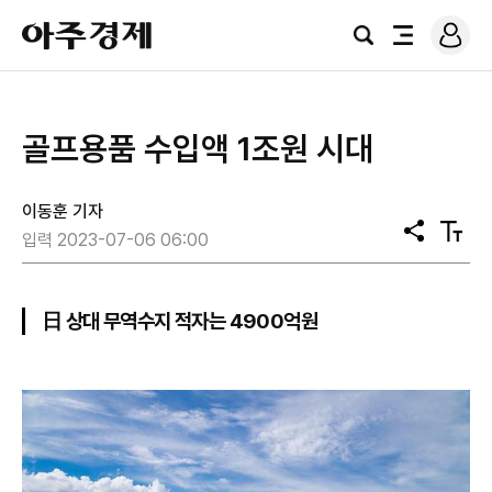
로
아
그
검
전
주
인
색
체
경
메
제
뉴
​골프용품 수입액 1조원 시대
이동훈 기자
공
텍
입력 2023-07-06 06:00
유
스
트
크
기
日 상대 무역수지 적자는 4900억원