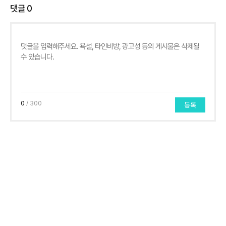
댓글
0
0
/ 300
등록