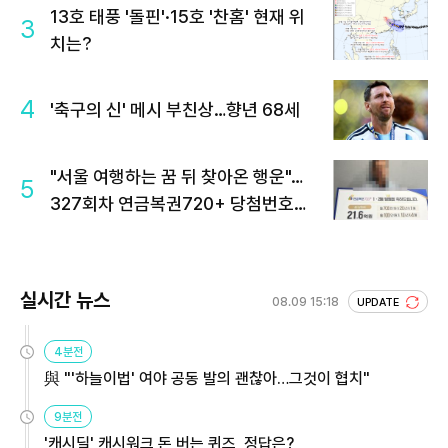
13호 태풍 '돌핀'·15호 '찬홈' 현재 위
3
치는?
4
'축구의 신' 메시 부친상…향년 68세
"서울 여행하는 꿈 뒤 찾아온 행운"…
5
327회차 연금복권720+ 당첨번호조
회 주목
실시간 뉴스
08.09 15:18
UPDATE
4분전
與 "'하늘이법' 여야 공동 발의 괜찮아…그것이 협치"
9분전
'캐시딜' 캐시워크 돈 버는 퀴즈, 정답은?