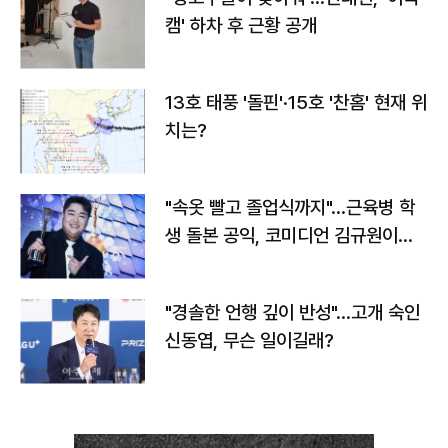
캠' 하차 후 근황 공개
13호 태풍 '돌핀'·15호 '찬홈' 현재 위
치는?
"속옷 빨고 졸업식까지"…근육병 학
생 돌본 공익, 코미디언 김규원이었
다
"경솔한 언행 깊이 반성"…고개 숙인
신동엽, 무슨 일이길래?