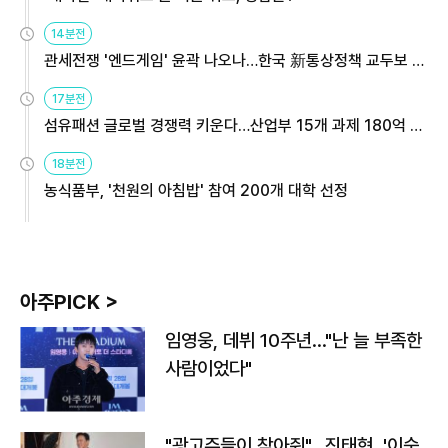
14분전
관세전쟁 '엔드게임' 윤곽 나오나…한국 新통상정책 교두보 활
용해야
17분전
섬유패션 글로벌 경쟁력 키운다…산업부 15개 과제 180억 지
원
18분전
농식품부, '천원의 아침밥' 참여 200개 대학 선정
아주PICK >
임영웅, 데뷔 10주년…"난 늘 부족한
사람이었다"
"광고주들이 찾아줘"…진태현, '이숙