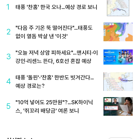
1
태풍 '찬홈' 한국 오나…예상 경로 보니
"다음 주 기온 뚝 떨어진다"…태풍도
2
없이 열돔 박살 낸 '이것'
"오늘 저녁 상암 피하세요"…맨시티·이
3
강인·리센느 뜬다, 6호선 혼잡 예상
태풍 '돌핀'·'찬홈' 한반도 빗겨간다…
4
예상 경로는?
"10억 넣어도 25만원"?…SK하이닉
5
스, '쥐꼬리 배당금' 여론 보니