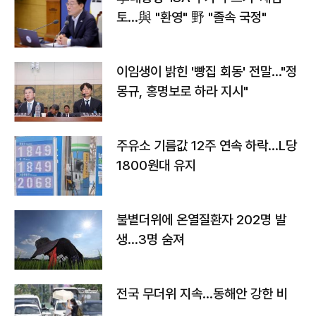
토…與 "환영" 野 "졸속 국정"
이임생이 밝힌 '빵집 회동' 전말…"정
몽규, 홍명보로 하라 지시"
주유소 기름값 12주 연속 하락…L당
1800원대 유지
불볕더위에 온열질환자 202명 발
생…3명 숨져
전국 무더위 지속…동해안 강한 비