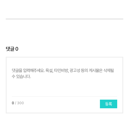
댓글
0
0
/ 300
등록