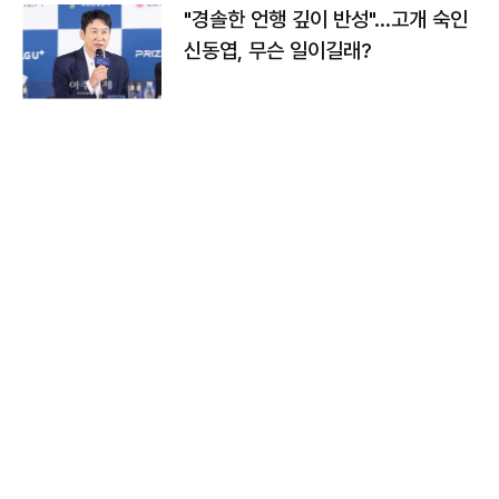
"경솔한 언행 깊이 반성"…고개 숙인
신동엽, 무슨 일이길래?