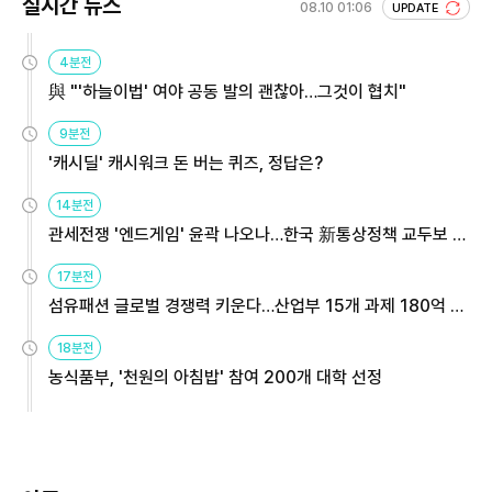
실시간 뉴스
08.10 01:06
UPDATE
4분전
與 "'하늘이법' 여야 공동 발의 괜찮아…그것이 협치"
9분전
'캐시딜' 캐시워크 돈 버는 퀴즈, 정답은?
14분전
관세전쟁 '엔드게임' 윤곽 나오나…한국 新통상정책 교두보 활
용해야
17분전
섬유패션 글로벌 경쟁력 키운다…산업부 15개 과제 180억 지
원
18분전
농식품부, '천원의 아침밥' 참여 200개 대학 선정