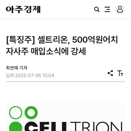
로
아
그
검
전
주
인
색
체
경
메
제
뉴
[특징주] 셀트리온, 500억원어치
자사주 매입소식에 강세
최연재 기자
공
텍
입력 2023-07-05 10:04
유
스
트
크
기