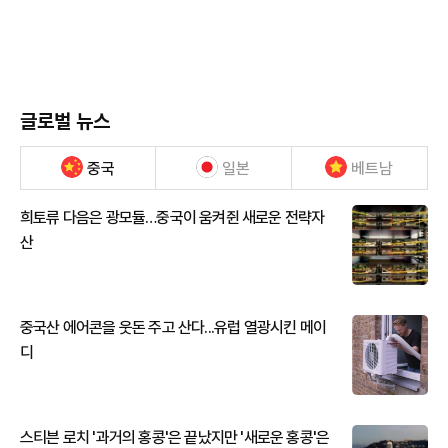
글로벌 뉴스
중국
일본
베트남
희토류 다음은 광모듈…중국이 움켜쥔 새로운 전략자
산
중국산 에어콘을 웃돈 주고 산다...유럽 열광시킨 메이
디
스티븐 로치 '과거의 홍콩'은 끝났지만 '새로운 홍콩'은