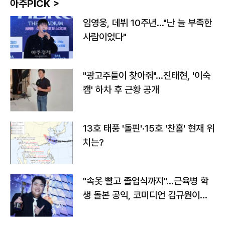
아주PICK >
임영웅, 데뷔 10주년…"난 늘 부족한
사람이었다"
"광고주들이 찾아줘"…진태현, '이숙
캠' 하차 후 근황 공개
13호 태풍 '돌핀'·15호 '찬홈' 현재 위
치는?
"속옷 빨고 졸업식까지"…근육병 학
생 돌본 공익, 코미디언 김규원이었
다