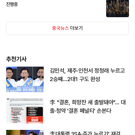
진행중
중국뉴스
더보기
추천기사
김민석, 제주·인천서 정청래 누르고
2승째…2대1 구도 완성
李 "결혼, 희망찬 새 출발돼야"… 대
출·청약 '결혼 페널티' 손본다
李대통령 'ISA·주가 누르기' 재검