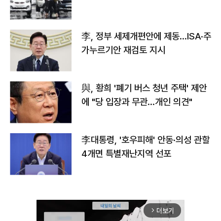
李, 정부 세제개편안에 제동…ISA·주
가누르기안 재검토 지시
與, 황희 '폐기 버스 청년 주택' 제안
에 "당 입장과 무관…개인 의견"
李대통령, '호우피해' 안동·의성 관할
4개면 특별재난지역 선포
더보기
arrow_forward_ios