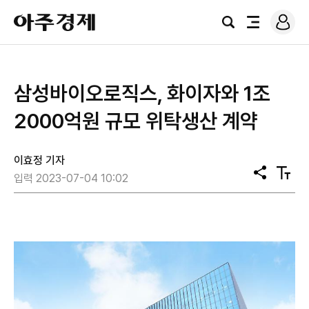
로
아
그
검
전
주
인
색
체
경
메
제
뉴
​삼성바이오로직스, 화이자와 1조
2000억원 규모 위탁생산 계약
이효정 기자
공
텍
입력 2023-07-04 10:02
유
스
트
크
기