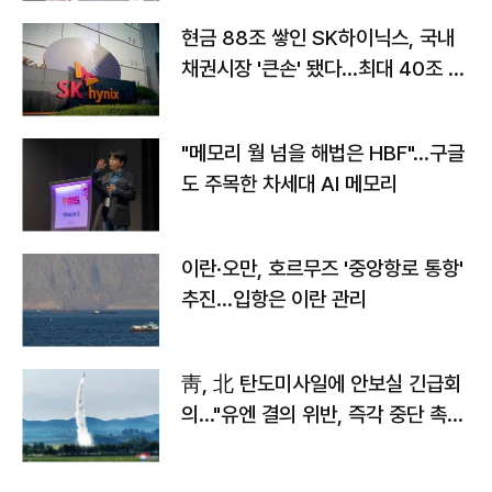
현금 88조 쌓인 SK하이닉스, 국내
채권시장 '큰손' 됐다…최대 40조 투
자
"메모리 월 넘을 해법은 HBF"…구글
도 주목한 차세대 AI 메모리
이란·오만, 호르무즈 '중앙항로 통항'
추진…입항은 이란 관리
靑, 北 탄도미사일에 안보실 긴급회
의…"유엔 결의 위반, 즉각 중단 촉
구"