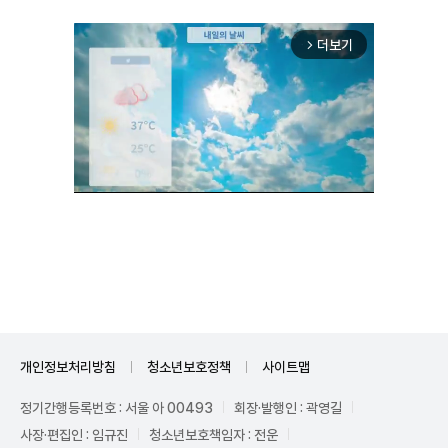
더보기
arrow_forward_ios
Unmute
개인정보처리방침
청소년보호정책
사이트맵
정기간행등록번호 : 서울 아 00493
회장·발행인 : 곽영길
사장·편집인 : 임규진
청소년보호책임자 : 전운