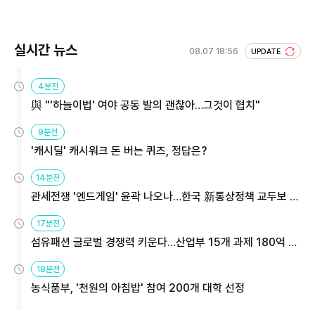
실시간 뉴스
08.07 18:56
UPDATE
4분전
與 "'하늘이법' 여야 공동 발의 괜찮아…그것이 협치"
9분전
'캐시딜' 캐시워크 돈 버는 퀴즈, 정답은?
14분전
관세전쟁 '엔드게임' 윤곽 나오나…한국 新통상정책 교두보 활
용해야
17분전
섬유패션 글로벌 경쟁력 키운다…산업부 15개 과제 180억 지
원
18분전
농식품부, '천원의 아침밥' 참여 200개 대학 선정