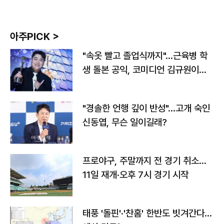
아주PICK >
"속옷 빨고 졸업식까지"…근육병 학
생 돌본 공익, 코미디언 김규원이었
다
"경솔한 언행 깊이 반성"…고개 숙인
신동엽, 무슨 일이길래?
프로야구, 주말까지 전 경기 취소…
11일 재개·오후 7시 경기 시작
태풍 '돌핀'·'찬홈' 한반도 빗겨간다…