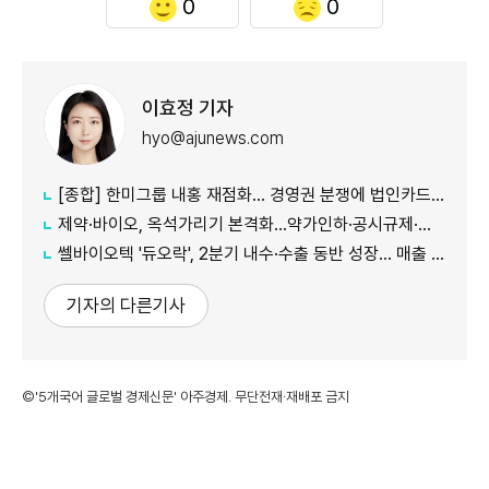
0
0
이효정 기자
hyo@ajunews.com
[종합] 한미그룹 내홍 재점화… 경영권 분쟁에 법인카드 의혹까지 '악재 지속'
제약·바이오, 옥석가리기 본격화…약가인하·공시규제·투자위축까지 '삼중고'
쎌바이오텍 '듀오락', 2분기 내수·수출 동반 성장… 매출 158억원
기자의 다른기사
©'5개국어 글로벌 경제신문' 아주경제. 무단전재·재배포 금지