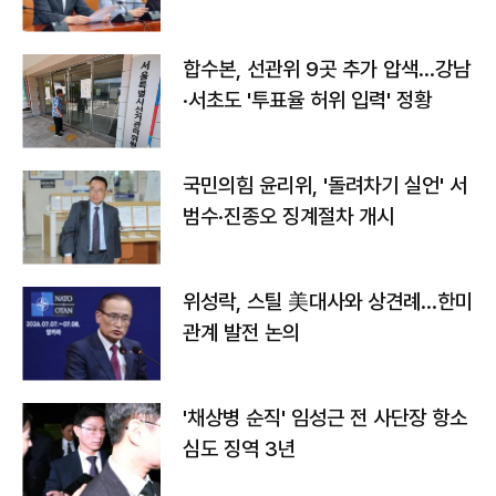
합수본, 선관위 9곳 추가 압색…강남
·서초도 '투표율 허위 입력' 정황
국민의힘 윤리위, '돌려차기 실언' 서
범수·진종오 징계절차 개시
위성락, 스틸 美대사와 상견례…한미
관계 발전 논의
'채상병 순직' 임성근 전 사단장 항소
심도 징역 3년