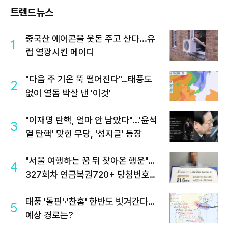
트렌드뉴스
중국산 에어콘을 웃돈 주고 산다...유
1
럽 열광시킨 메이디
"다음 주 기온 뚝 떨어진다"…태풍도
2
없이 열돔 박살 낸 '이것'
"이재명 탄핵, 얼마 안 남았다"...'윤석
3
열 탄핵' 맞힌 무당, '성지글' 등장
"서울 여행하는 꿈 뒤 찾아온 행운"…
4
327회차 연금복권720+ 당첨번호조
회 주목
태풍 '돌핀'·'찬홈' 한반도 빗겨간다…
5
예상 경로는?