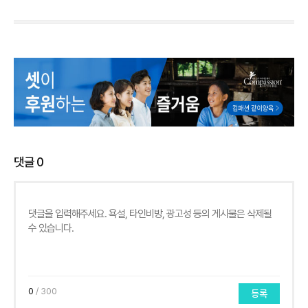
댓글
0
0
/ 300
등록