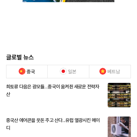
글로벌 뉴스
중국
일본
베트남
희토류 다음은 광모듈…중국이 움켜쥔 새로운 전략자
산
중국산 에어콘을 웃돈 주고 산다...유럽 열광시킨 메이
디