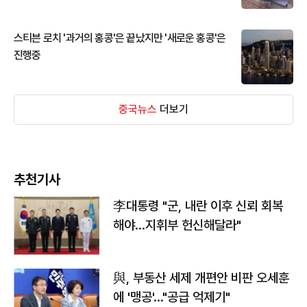
스티븐 로치 '과거의 홍콩'은 끝났지만 '새로운 홍콩'은
진행중
중국뉴스
더보기
추천기사
李대통령 "군, 내란 이후 신뢰 회복
해야…지휘부 헌신해달라"
與, 부동산 세제 개편안 비판 오세훈
에 '맹공'…"공급 억제기"