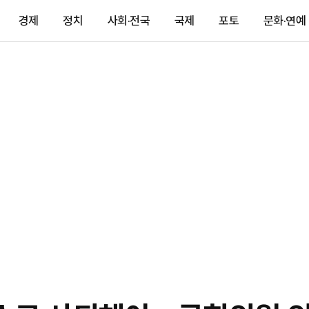
경제
정치
사회·전국
국제
포토
문화·연예