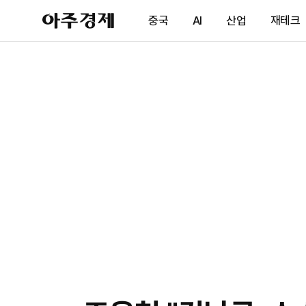
아
중국
AI
산업
재테크
주
경
제