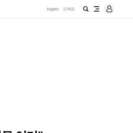
로
English
日本語
그
검
전
인
색
체
메
뉴