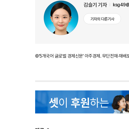
김슬기 기자
ksg49@
기자의 다른기사
©'5개국어 글로벌 경제신문' 아주경제. 무단전재·재배