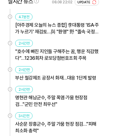
실시간 뉴스
08.08 22:02
UPDATE
47분전
[아주경제 오늘의 뉴스 종합] 李대통령 'ISA·주
가 누르기' 재검토…與 "환영" 野 "졸속 국정"
外
2시간전
"호수에 빠진 지인들 구해주는 꿈, 행운 직감했
다"…1236회차 로또당첨번호조회 주목
2시간전
부산 철강제조 공장서 화재…대응 1단계 발령
2시간전
명현관 해남군수, 주말 폭염·가뭄 현장점
검…"군민 안전 최우선"
3시간전
사순문 장흥군수, 주말 가뭄 현장 점검…"피해
최소화 총력"