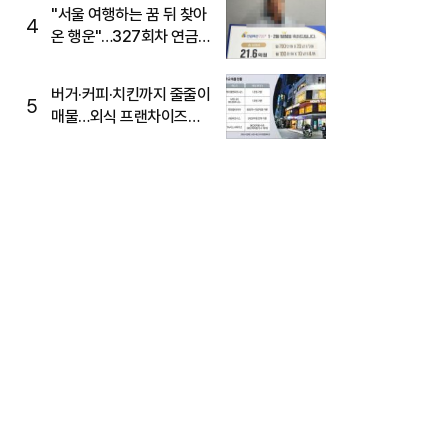
"서울 여행하는 꿈 뒤 찾아
4
온 행운"…327회차 연금
복권720+ 당첨번호조회
주목
버거·커피·치킨까지 줄줄이
5
매물…외식 프랜차이즈
M&A '활기'