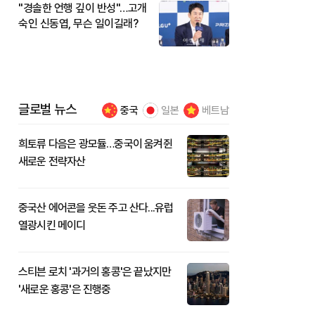
"경솔한 언행 깊이 반성"…고개
숙인 신동엽, 무슨 일이길래?
글로벌 뉴스
중국
일본
베트남
희토류 다음은 광모듈…중국이 움켜쥔
새로운 전략자산
중국산 에어콘을 웃돈 주고 산다...유럽
열광시킨 메이디
스티븐 로치 '과거의 홍콩'은 끝났지만
'새로운 홍콩'은 진행중