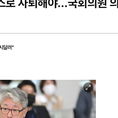
스스로 사퇴해야…국회의원 의
 시달려"
이
미
지
확
대