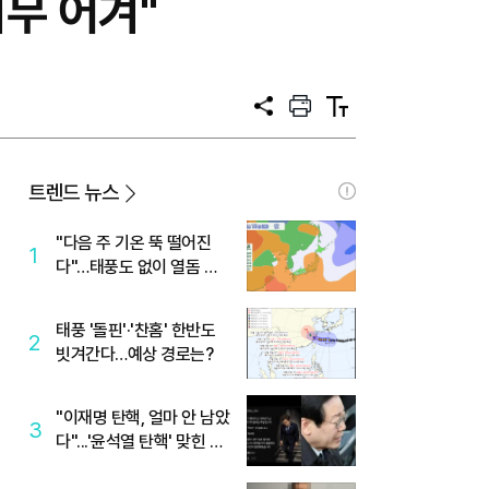
무 어겨"
공
프
텍
유
린
스
트
트
크
기
트렌드 뉴스
"다음 주 기온 뚝 떨어진
1
다"…태풍도 없이 열돔 박
살 낸 '이것'
태풍 '돌핀'·'찬홈' 한반도
2
빗겨간다…예상 경로는?
"이재명 탄핵, 얼마 안 남았
3
다"...'윤석열 탄핵' 맞힌 무
당, '성지글' 등장