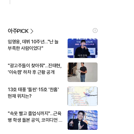
아주PICK
임영웅, 데뷔 10주년…"난 늘
부족한 사람이었다"
"광고주들이 찾아줘"…진태현,
'이숙캠' 하차 후 근황 공개
13호 태풍 '돌핀'·15호 '찬홈'
현재 위치는?
"속옷 빨고 졸업식까지"…근육
병 학생 돌본 공익, 코미디언 김
규원이었다