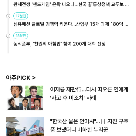
관세전쟁 '엔드게임' 윤곽 나오나…한국 新통상정책 교두보 활
용해야
17분전
섬유패션 글로벌 경쟁력 키운다…산업부 15개 과제 180억 지
원
18분전
농식품부, '천원의 아침밥' 참여 200개 대학 선정
아주PICK >
이재룡 재판行…다시 떠오른 연예계
'사고 후 미조치' 사례
"한국산 물은 안마셔"…日 지진 구호
품 보냈더니 비하한 누리꾼