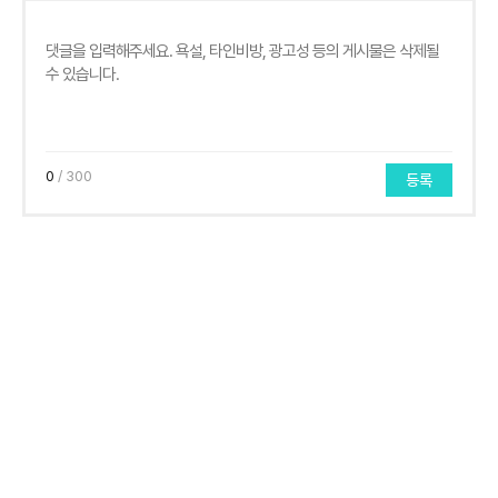
0
/ 300
등록