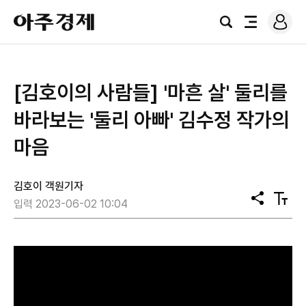
로
아
그
검
전
주
인
색
체
경
메
제
뉴
[김호이의 사람들] '마흔 살' 둘리를
바라보는 '둘리 아빠' 김수정 작가의
마음
김호이 객원기자
공
텍
입력 2023-06-02 10:04
유
스
트
크
기