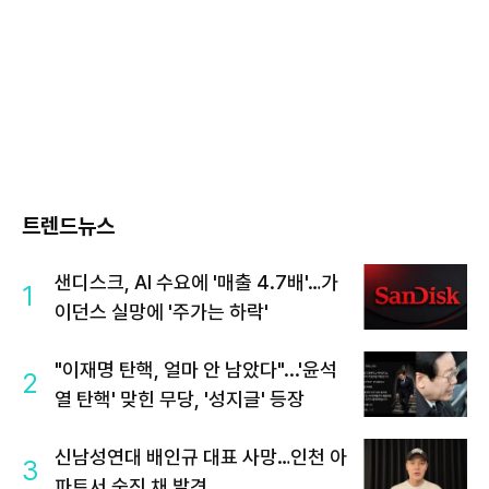
트렌드뉴스
샌디스크, AI 수요에 '매출 4.7배'…가
1
이던스 실망에 '주가는 하락'
"이재명 탄핵, 얼마 안 남았다"...'윤석
2
열 탄핵' 맞힌 무당, '성지글' 등장
신남성연대 배인규 대표 사망…인천 아
3
파트서 숨진 채 발견