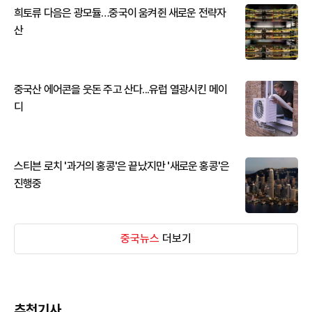
희토류 다음은 광모듈…중국이 움켜쥔 새로운 전략자
산
중국산 에어콘을 웃돈 주고 산다...유럽 열광시킨 메이
디
스티븐 로치 '과거의 홍콩'은 끝났지만 '새로운 홍콩'은
진행중
중국뉴스
더보기
추천기사