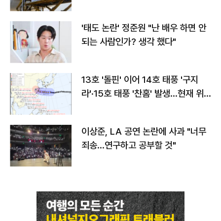
'태도 논란' 정준원 "난 배우 하면 안
되는 사람인가? 생각 했다"
13호 '돌핀' 이어 14호 태풍 '구지
라'·15호 태풍 '찬홈' 발생…현재 위
치와 이동경로는?
이상준, LA 공연 논란에 사과 "너무
죄송…연구하고 공부할 것"