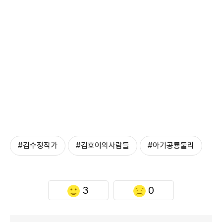
#김수정작가
#김호이의사람들
#아기공룡둘리
3
0