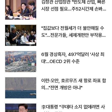
김정관 산업장관 "반도체 산업, 빠른
시장 선점 필요…주52시간제 손봐
야"
"집값보다 전월세가 더 불안해질 수
도"…전문가들, 세제개편안 부작용
우려
6월 경상흑자, 497억달러 '사상 최
대'…OECD 2위 수준
이란·오만, 호르무즈 새 항로 좌표 합
의…"전면 개방은 아냐"
李대통령 "쿠데타 소지 없애려면 사