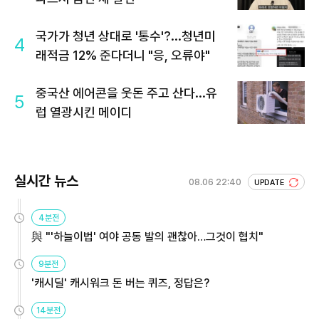
국가가 청년 상대로 '통수'?...청년미
4
래적금 12% 준다더니 "응, 오류야"
중국산 에어콘을 웃돈 주고 산다...유
5
럽 열광시킨 메이디
실시간 뉴스
08.06 22:40
UPDATE
4분전
與 "'하늘이법' 여야 공동 발의 괜찮아…그것이 협치"
9분전
'캐시딜' 캐시워크 돈 버는 퀴즈, 정답은?
14분전