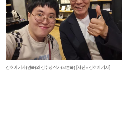
김호이 기자(왼쪽)와 김수정 작가(오른쪽) [사진= 김호이 기자]