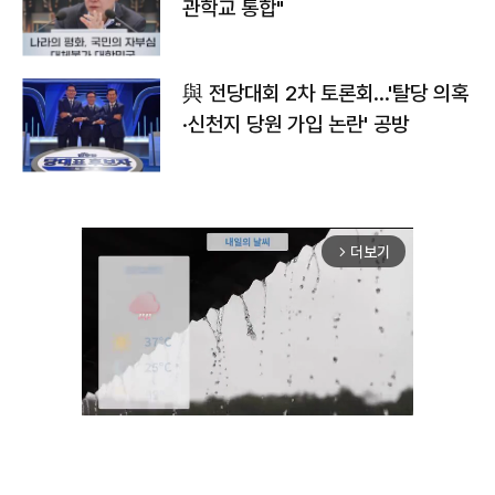
관학교 통합"
與 전당대회 2차 토론회…'탈당 의혹
·신천지 당원 가입 논란' 공방
더보기
arrow_forward_ios
Unmute