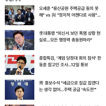
오세훈 "용산공원 주택공급 동의 못
해" vs 與 "정치적 어젠다로 사용"
맞불
李대통령 "외신서 보던 폭염 상황 현
실로…모든 행정력 총동원하라"
종합특검, '계엄 당정대 회의 참석' 한
동훈 참고인 조사...12일 통보
靑 홍보수석 "세금으로 집값 잡겠다
는 생각 없어…주택 공급 '속도전'"