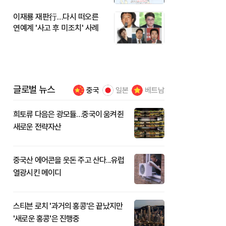
이재룡 재판行…다시 떠오른
연예계 '사고 후 미조치' 사례
글로벌 뉴스
중국
일본
베트남
희토류 다음은 광모듈…중국이 움켜쥔
새로운 전략자산
중국산 에어콘을 웃돈 주고 산다...유럽
열광시킨 메이디
스티븐 로치 '과거의 홍콩'은 끝났지만
'새로운 홍콩'은 진행중