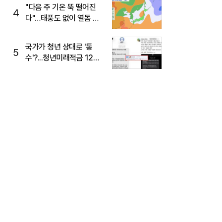
주목
"다음 주 기온 뚝 떨어진
4
다"…태풍도 없이 열돔 박
살 낸 '이것'
국가가 청년 상대로 '통
5
수'?...청년미래적금 12%
준다더니 "응, 오류야"