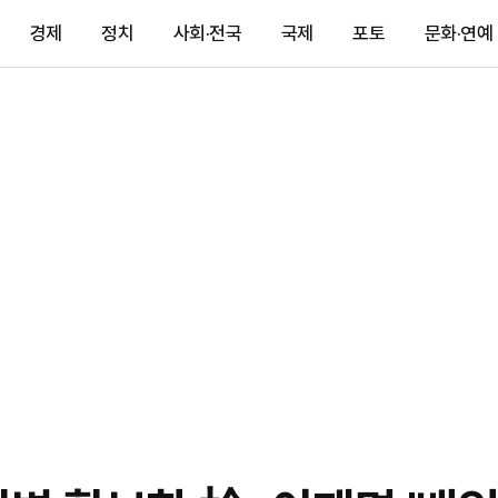
경제
정치
사회·전국
국제
포토
문화·연예