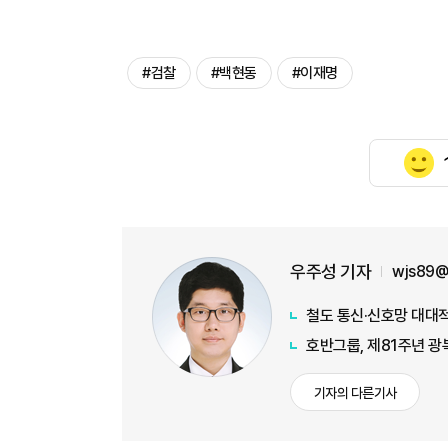
#검찰
#백현동
#이재명
우주성 기자
wjs89@
철도 통신·신호망 대대적
호반그룹, 제81주년 광
기자의 다른기사