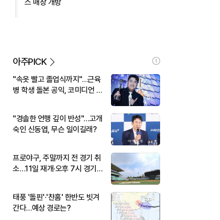
스 매장 개방
아주PICK
"속옷 빨고 졸업식까지"…근육
병 학생 돌본 공익, 코미디언 김
규원이었다
"경솔한 언행 깊이 반성"…고개
숙인 신동엽, 무슨 일이길래?
프로야구, 주말까지 전 경기 취
소…11일 재개·오후 7시 경기
시작
태풍 '돌핀'·'찬홈' 한반도 빗겨
간다…예상 경로는?