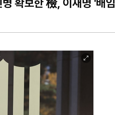
신병 확보한 檢, 이재명 '배임
이
미
지
확
대