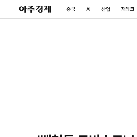
아
중국
AI
산업
재테크
주
경
제