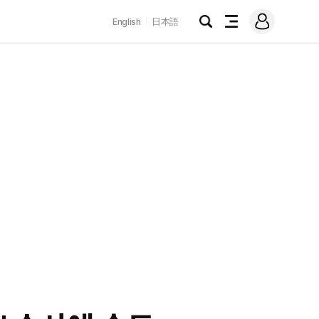
로
English
日本語
그
검
전
인
색
체
메
뉴