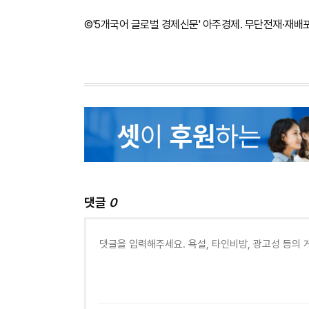
©'5개국어 글로벌 경제신문' 아주경제. 무단전재·재배
댓글
0