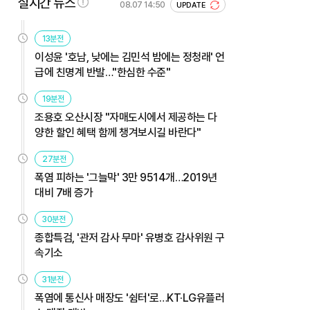
실시간 뉴스
08.07 14:50
UPDATE
13분전
이성윤 '호남, 낮에는 김민석 밤에는 정청래' 언
급에 친명계 반발…"한심한 수준"
19분전
조용호 오산시장 "자매도시에서 제공하는 다
양한 할인 혜택 함께 챙겨보시길 바란다"
27분전
폭염 피하는 '그늘막' 3만 9514개…2019년
대비 7배 증가
30분전
종합특검, '관저 감사 무마' 유병호 감사위원 구
속기소
31분전
폭염에 통신사 매장도 '쉼터'로…KT·LG유플러