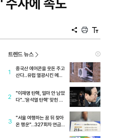
' 수사에 속도
공
프
텍
유
린
스
트
트
크
기
트렌드 뉴스
중국산 에어콘을 웃돈 주고
1
산다...유럽 열광시킨 메이
디
"이재명 탄핵, 얼마 안 남았
2
다"...'윤석열 탄핵' 맞힌 무
당, '성지글' 등장
"서울 여행하는 꿈 뒤 찾아
3
온 행운"…327회차 연금
복권720+ 당첨번호조회