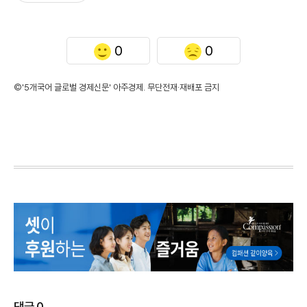
0
0
©'5개국어 글로벌 경제신문' 아주경제. 무단전재·재배포 금지
댓글
0