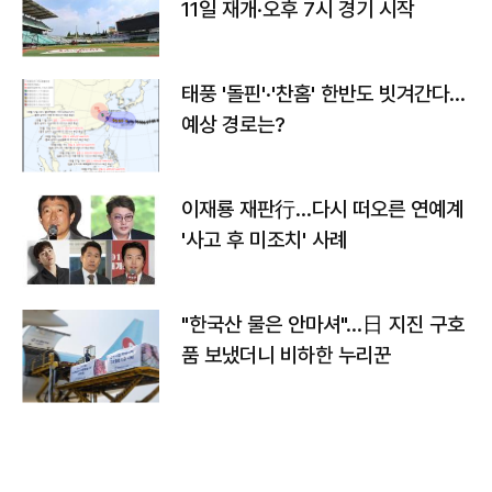
11일 재개·오후 7시 경기 시작
태풍 '돌핀'·'찬홈' 한반도 빗겨간다…
예상 경로는?
이재룡 재판行…다시 떠오른 연예계
'사고 후 미조치' 사례
"한국산 물은 안마셔"…日 지진 구호
품 보냈더니 비하한 누리꾼