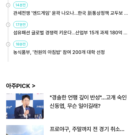
14분전
관세전쟁 '엔드게임' 윤곽 나오나…한국 新통상정책 교두보 활
용해야
17분전
섬유패션 글로벌 경쟁력 키운다…산업부 15개 과제 180억 지
원
18분전
농식품부, '천원의 아침밥' 참여 200개 대학 선정
아주PICK >
"경솔한 언행 깊이 반성"…고개 숙인
신동엽, 무슨 일이길래?
프로야구, 주말까지 전 경기 취소…