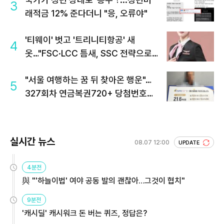
3
래적금 12% 준다더니 "응, 오류야"
'티웨이' 벗고 '트리니티항공' 새
4
옷…"FSC·LCC 틈새, SSC 전략으로
공략"
"서울 여행하는 꿈 뒤 찾아온 행운"…
5
327회차 연금복권720+ 당첨번호조
회 주목
실시간 뉴스
08.07 12:00
UPDATE
4분전
與 "'하늘이법' 여야 공동 발의 괜찮아…그것이 협치"
9분전
'캐시딜' 캐시워크 돈 버는 퀴즈, 정답은?