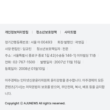
Unmute
개인정보처리방침
청소년보호정책
사이트맵
정기간행등록번호 : 서울 아 00493
회장·발행인 : 곽영길
사장·편집인 : 임규진
청소년보호책임자 : 전운
주소 : 서울특별시 종로구 종로 1길 42(수송동 146-1) 이마빌딩 11층
전화 : 02-767-1500
발행일자 : 2007년 11월 15일
등록일자 : 2008년 01월10일
아주경제는 인터넷신문윤리위원회 윤리강령을 준수합니다. 아주경제의 모든
콘텐츠(기사)는 저작권법의 보호를 받으며, 무단전재, 복사, 배포 등을 금지합
니다.
Copyright ⓒ AJUNEWS All rights reserved.