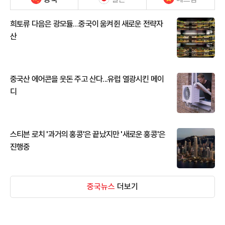
희토류 다음은 광모듈…중국이 움켜쥔 새로운 전략자
산
중국산 에어콘을 웃돈 주고 산다...유럽 열광시킨 메이
디
스티븐 로치 '과거의 홍콩'은 끝났지만 '새로운 홍콩'은
진행중
중국뉴스
더보기