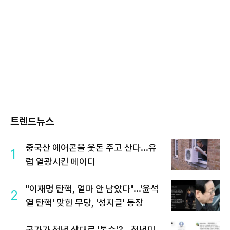
트렌드뉴스
중국산 에어콘을 웃돈 주고 산다...유
1
럽 열광시킨 메이디
"이재명 탄핵, 얼마 안 남았다"...'윤석
2
열 탄핵' 맞힌 무당, '성지글' 등장
국가가 청년 상대로 '통수'?...청년미