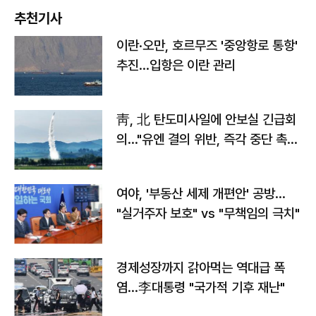
추천기사
이란·오만, 호르무즈 '중앙항로 통항'
추진…입항은 이란 관리
靑, 北 탄도미사일에 안보실 긴급회
의…"유엔 결의 위반, 즉각 중단 촉
구"
여야, '부동산 세제 개편안' 공방…
"실거주자 보호" vs "무책임의 극치"
경제성장까지 갉아먹는 역대급 폭
염…李대통령 "국가적 기후 재난"