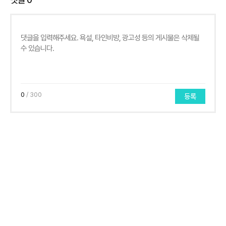
0
/ 300
등록