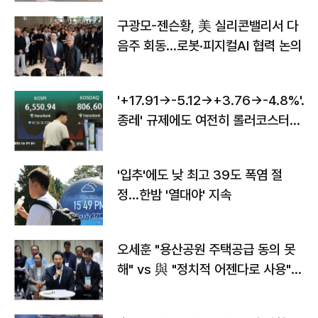
구광모-젠슨황, 美 실리콘밸리서 다
음주 회동…로봇·피지컬AI 협력 논의
'+17.91→-5.12→+3.76→-4.8%'…'
종레' 규제에도 여전히 롤러코스터
타는 코스피
'입추'에도 낮 최고 39도 폭염 절
정…한밤 '열대야' 지속
오세훈 "용산공원 주택공급 동의 못
해" vs 與 "정치적 어젠다로 사용"
맞불