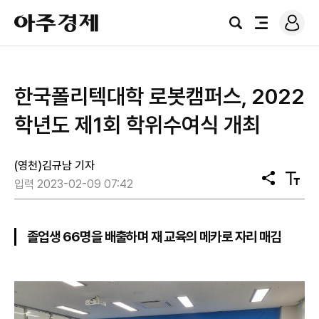
로
아
그
검
전
주
인
색
체
경
메
제
뉴
한국폴리텍대학 로봇캠퍼스, 2022
학년도 제1회 학위수여식 개최
(영천)김규남 기자
공
텍
입력 2023-02-09 07:42
유
스
트
크
기
졸업생 66명을 배출하며 재 교육의 메카로 자리 매김