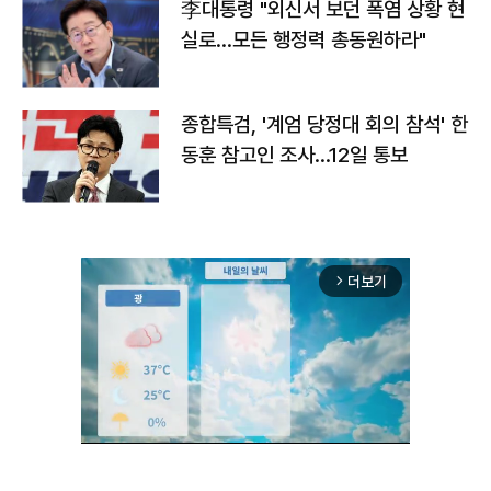
李대통령 "외신서 보던 폭염 상황 현
실로…모든 행정력 총동원하라"
종합특검, '계엄 당정대 회의 참석' 한
동훈 참고인 조사...12일 통보
더보기
arrow_forward_ios