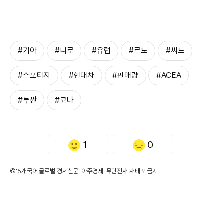
#기아
#니로
#유럽
#르노
#씨드
#스포티지
#현대차
#판매량
#ACEA
#투싼
#코나
1
0
©'5개국어 글로벌 경제신문' 아주경제. 무단전재·재배포 금지