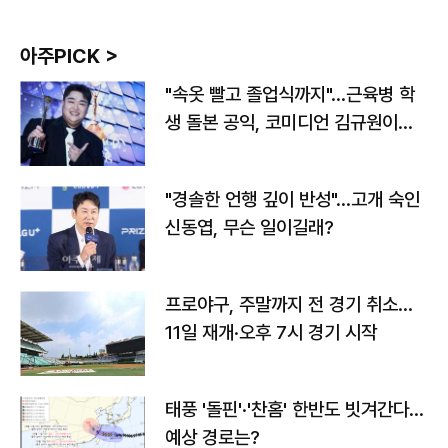
아주PICK >
"속옷 빨고 졸업식까지"…근육병 학
생 돌본 공익, 코미디언 김규원이었
다
"경솔한 언행 깊이 반성"…고개 숙인
신동엽, 무슨 일이길래?
프로야구, 주말까지 전 경기 취소…
11일 재개·오후 7시 경기 시작
태풍 '돌핀'·'찬홈' 한반도 빗겨간다…
예상 경로는?