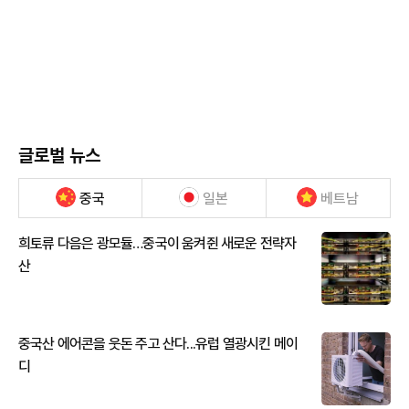
글로벌 뉴스
중국
일본
베트남
희토류 다음은 광모듈…중국이 움켜쥔 새로운 전략자
산
중국산 에어콘을 웃돈 주고 산다...유럽 열광시킨 메이
디