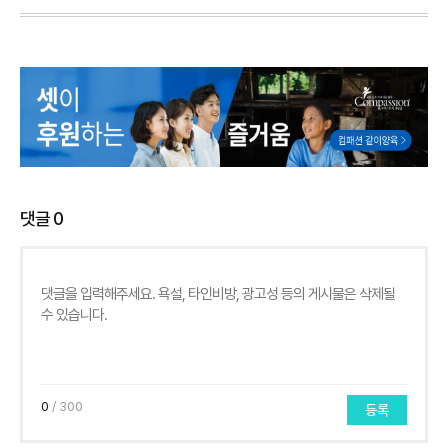
댓글
0
0
/ 300
등록