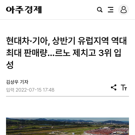
로
아
그
검
전
주
인
색
체
경
메
제
뉴
현대차·기아, 상반기 유럽지역 역대
최대 판매량…르노 제치고 3위 입
성
김상우 기자
공
텍
입력 2022-07-15 17:48
유
스
트
크
기