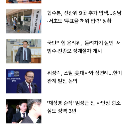
합수본, 선관위 9곳 추가 압색…강남
·서초도 '투표율 허위 입력' 정황
국민의힘 윤리위, '돌려차기 실언' 서
범수·진종오 징계절차 개시
위성락, 스틸 美대사와 상견례…한미
관계 발전 논의
'채상병 순직' 임성근 전 사단장 항소
심도 징역 3년