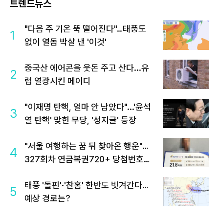
트렌드뉴스
"다음 주 기온 뚝 떨어진다"…태풍도
1
없이 열돔 박살 낸 '이것'
중국산 에어콘을 웃돈 주고 산다...유
2
럽 열광시킨 메이디
"이재명 탄핵, 얼마 안 남았다"...'윤석
3
열 탄핵' 맞힌 무당, '성지글' 등장
"서울 여행하는 꿈 뒤 찾아온 행운"…
4
327회차 연금복권720+ 당첨번호조
회 주목
태풍 '돌핀'·'찬홈' 한반도 빗겨간다…
5
예상 경로는?