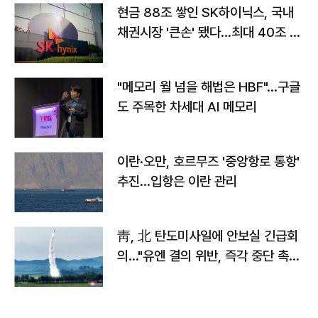
현금 88조 쌓인 SK하이닉스, 국내
채권시장 '큰손' 됐다…최대 40조 투
자
"메모리 월 넘을 해법은 HBF"…구글
도 주목한 차세대 AI 메모리
이란·오만, 호르무즈 '중앙항로 통항'
추진…입항은 이란 관리
靑, 北 탄도미사일에 안보실 긴급회
의…"유엔 결의 위반, 즉각 중단 촉
구"