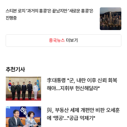
스티븐 로치 '과거의 홍콩'은 끝났지만 '새로운 홍콩'은
진행중
중국뉴스
더보기
추천기사
李대통령 "군, 내란 이후 신뢰 회복
해야…지휘부 헌신해달라"
與, 부동산 세제 개편안 비판 오세훈
에 '맹공'…"공급 억제기"