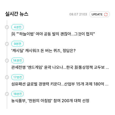
실시간 뉴스
08.07 21:03
UPDATE
4분전
與 "'하늘이법' 여야 공동 발의 괜찮아…그것이 협치"
9분전
'캐시딜' 캐시워크 돈 버는 퀴즈, 정답은?
14분전
관세전쟁 '엔드게임' 윤곽 나오나…한국 新통상정책 교두보 활
용해야
17분전
섬유패션 글로벌 경쟁력 키운다…산업부 15개 과제 180억 지
원
18분전
농식품부, '천원의 아침밥' 참여 200개 대학 선정