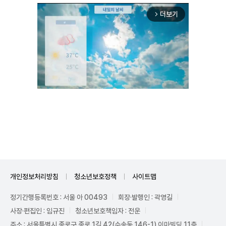
더보기
arrow_forward_ios
Unmute
개인정보처리방침
청소년보호정책
사이트맵
정기간행등록번호 : 서울 아 00493
회장·발행인 : 곽영길
사장·편집인 : 임규진
청소년보호책임자 : 전운
주소 : 서울특별시 종로구 종로 1길 42(수송동 146-1) 이마빌딩 11층