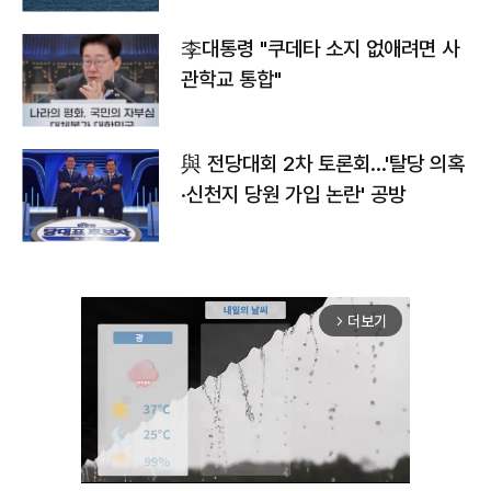
李대통령 "쿠데타 소지 없애려면 사
관학교 통합"
與 전당대회 2차 토론회…'탈당 의혹
·신천지 당원 가입 논란' 공방
더보기
arrow_forward_ios