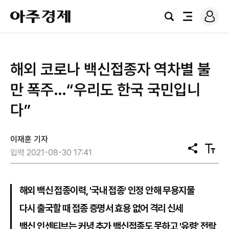
로
아
그
검
전
주
인
색
체
경
메
제
뉴
해외 코로나 백신접종자 역차별 불
만 폭주…“우리도 한국 국민입니
다”
이재훈 기자
공
텍
입력 2021-08-30 17:41
유
스
트
크
기
해외 백신 접종이력, '국내 접종' 인정 안해 무용지물
다시 출국할 때 접종 증명서 효용 없어 격리 신세
백신 인센티브는 커녕 추가 백신접종도 못하고 '유령' 전락