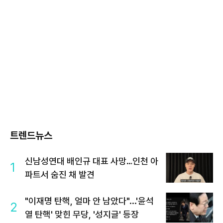
트렌드뉴스
신남성연대 배인규 대표 사망…인천 아
1
파트서 숨진 채 발견
"이재명 탄핵, 얼마 안 남았다"...'윤석
2
열 탄핵' 맞힌 무당, '성지글' 등장