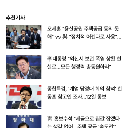
추천기사
오세훈 "용산공원 주택공급 동의 못
해" vs 與 "정치적 어젠다로 사용"
맞불
李대통령 "외신서 보던 폭염 상황 현
실로…모든 행정력 총동원하라"
종합특검, '계엄 당정대 회의 참석' 한
동훈 참고인 조사...12일 통보
靑 홍보수석 "세금으로 집값 잡겠다
는 생각 없어…주택 공급 '속도전'"