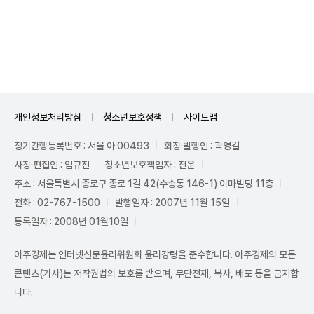
Unmute
개인정보처리방침
청소년보호정책
사이트맵
정기간행등록번호 : 서울 아 00493
회장·발행인 : 곽영길
사장·편집인 : 임규진
청소년보호책임자 : 전운
주소 : 서울특별시 종로구 종로 1길 42(수송동 146-1) 이마빌딩 11층
전화 : 02-767-1500
발행일자 : 2007년 11월 15일
등록일자 : 2008년 01월10일
아주경제는 인터넷신문윤리위원회 윤리강령을 준수합니다. 아주경제의 모든
콘텐츠(기사)는 저작권법의 보호를 받으며, 무단전재, 복사, 배포 등을 금지합
니다.