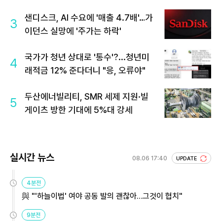
샌디스크, AI 수요에 '매출 4.7배'…가
3
이던스 실망에 '주가는 하락'
국가가 청년 상대로 '통수'?...청년미
4
래적금 12% 준다더니 "응, 오류야"
두산에너빌리티, SMR 세제 지원·빌
5
게이츠 방한 기대에 5%대 강세
실시간 뉴스
08.06 17:40
UPDATE
4분전
與 "'하늘이법' 여야 공동 발의 괜찮아…그것이 협치"
9분전