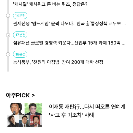
'캐시딜' 캐시워크 돈 버는 퀴즈, 정답은?
14분전
관세전쟁 '엔드게임' 윤곽 나오나…한국 新통상정책 교두보 활
용해야
17분전
섬유패션 글로벌 경쟁력 키운다…산업부 15개 과제 180억 지
원
18분전
농식품부, '천원의 아침밥' 참여 200개 대학 선정
아주PICK >
이재룡 재판行…다시 떠오른 연예계
'사고 후 미조치' 사례