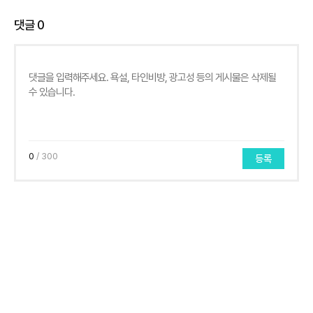
댓글
0
0
/ 300
등록