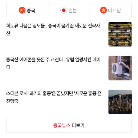
중국
일본
베트남
희토류 다음은 광모듈…중국이 움켜쥔 새로운 전략자
산
중국산 에어콘을 웃돈 주고 산다...유럽 열광시킨 메이
디
스티븐 로치 '과거의 홍콩'은 끝났지만 '새로운 홍콩'은
진행중
중국뉴스
더보기