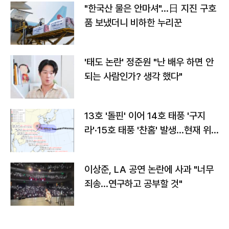
"한국산 물은 안마셔"…日 지진 구호
품 보냈더니 비하한 누리꾼
'태도 논란' 정준원 "난 배우 하면 안
되는 사람인가? 생각 했다"
13호 '돌핀' 이어 14호 태풍 '구지
라'·15호 태풍 '찬홈' 발생…현재 위
치와 이동경로는?
이상준, LA 공연 논란에 사과 "너무
죄송…연구하고 공부할 것"