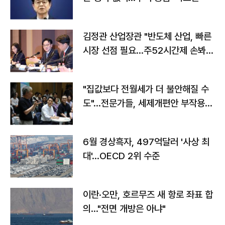
김정관 산업장관 "반도체 산업, 빠른
시장 선점 필요…주52시간제 손봐
야"
"집값보다 전월세가 더 불안해질 수
도"…전문가들, 세제개편안 부작용
우려
6월 경상흑자, 497억달러 '사상 최
대'…OECD 2위 수준
이란·오만, 호르무즈 새 항로 좌표 합
의…"전면 개방은 아냐"